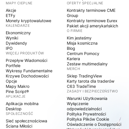
MAPY CIEPLNE
OFERTY SPECJALNE
Akcje
Kontrakty terminowe CME
ETFy
Group
Monety kryptowalutowe
Kontrakty terminowe Eurex
KALENDARZE
Pakiet akcji amerykańskich
O FIRMIE
Ekonomiczny
Wyniki
Kim jesteśmy
Dywidendy
Misja kosmiczna
IPO
Blog
WIĘCEJ PRODUKTÓW
Centrum Pomocy
Kariera
Przepływ Wiadomości
Zestaw multimedialny
Portfele
MERCH
Wykresy Fundamentalne
Krzywe Dochodowości
Sklep TradingView
Opcje
Karty tarota dla traderów
Mapy Makro
C63 TradeTime
Pine Script®
ZASADY I BEZPIECZEŃSTWO
APLIKACJE
Warunki Użytkowania
Aplikacja mobilna
Wyłączenie
Desktop
odpowiedzialności
SPOŁECZNOŚĆ
Polityka Prywatności
Polityka Plików Cookie
Sieć społecznościowa
Oświadczenie o Dostępności
Ściana Miłości