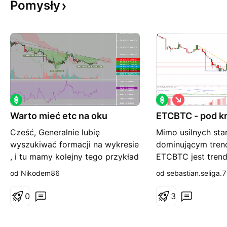
Pomysły
S
h
Warto mieć etc na oku
ETCBTC - pod k
o
r
Cześć, Generalnie lubię
Mimo usilnych sta
t
wyszukiwać formacji na wykresie
dominującym tren
, i tu mamy kolejny tego przykład
ETCBTC jest tren
. Hmm Jak wygląda to z
poteierdza zachow
od Nikodem86
od sebastian.seliga.7
rzeczywistością , statystycznie
która znajduje się 
jestem góra. Więc etc odwrócona
trendu.
0
3
głową z ramionami , super
wyglądający wolumen do tego rsi