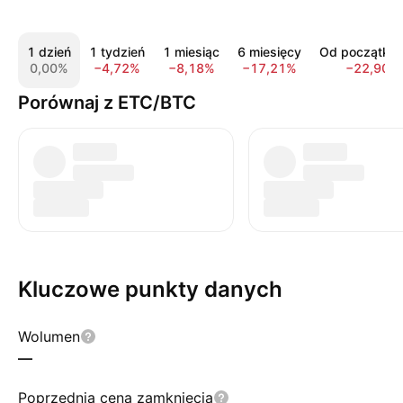
1 dzień
1 tydzień
1 miesiąc
6 miesięcy
Od początku 
0,00%
−4,72%
−8,18%
−17,21%
−22,90%
Porównaj z ETC/BTC
Kluczowe punkty danych
Wolumen
—
Poprzednia cena zamknięcia