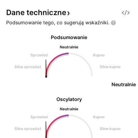
pnie do góry , można
spodziewać się strzału a tym
Dane
techniczne
samym odwróce
Podsumowanie tego, co sugerują
wskaźniki.
Podsumowanie
Neutralnie
Sprzedaż
Kupno
Silna sprzedaż
Silne kupno
Neutralnie
Oscylatory
Neutralnie
Sprzedaż
Kupno
Silna sprzedaż
Silne kupno