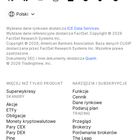
Polski
Wybrane dane rynkowe dostarcza
ICE Data Services
.
Wybrane dane referencyjne dostarcza FactSet. Copyright © 2026
FactSet Research Systems Inc.
Copyright © 2026, American Bankers Association. Baza danych CUSIP
dostarczana przez FactSet Research Systems Inc. Wszelkie prawa
zastrzeżone.
Dokumenty SEC i inne dokumenty dostarcza
Quartr
.
© 2026 TradingView, Inc.
WIĘCEJ NIŻ TYLKO PRODUKT
NARZĘDZIA I SUBSKRYPCJE
Superwykresy
Funkcje
SKANERY
Cennik
Dane rynkowe
Akcje
Podaruj plan
ETFy
TRADING
Obligacje
Monety kryptowalutowe
Przegląd
Pary CEX
Brokerzy
Pary DEX
Porównanie brokerów
Pine
The Leap