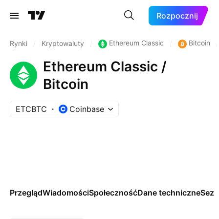
Rozpocznij
Ethereum Classic
Bitcoin
Rynki
/
Kryptowaluty
/
/
/
Ethereum Classic /
Bitcoin
ETCBTC
Coinbase
Przegląd
Wiadomości
Społeczność
Dane techniczne
Sez