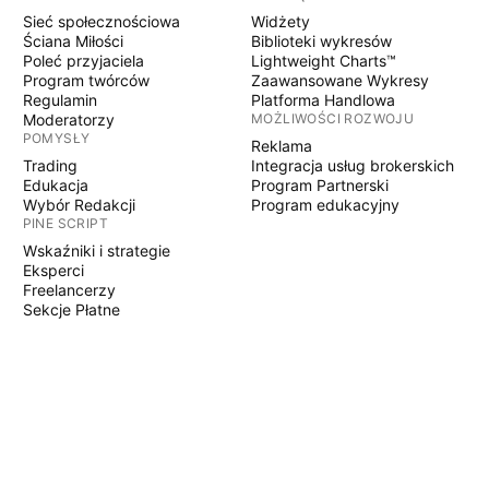
Sieć społecznościowa
Widżety
Ściana Miłości
Biblioteki wykresów
Poleć przyjaciela
Lightweight Charts™
Program twórców
Zaawansowane Wykresy
Regulamin
Platforma Handlowa
Moderatorzy
MOŻLIWOŚCI ROZWOJU
POMYSŁY
Reklama
Trading
Integracja usług brokerskich
Edukacja
Program Partnerski
Wybór Redakcji
Program edukacyjny
PINE SCRIPT
Wskaźniki i strategie
Eksperci
Freelancerzy
Sekcje Płatne