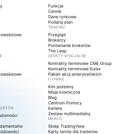
sy
Funkcje
Cennik
Dane rynkowe
Podaruj plan
TRADING
towalutowe
Przegląd
Brokerzy
Porównanie brokerów
The Leap
E
OFERTY SPECJALNE
Kontrakty terminowe CME Group
Kontrakty terminowe Eurex
towalutowe
Pakiet akcji amerykańskich
O FIRMIE
y
Kim jesteśmy
Misja kosmiczna
Blog
Centrum Pomocy
DUKTÓW
Kariera
Zestaw multimedialny
adomości
MERCH
damentalne
Sklep TradingView
hodowości
Karty tarota dla traderów