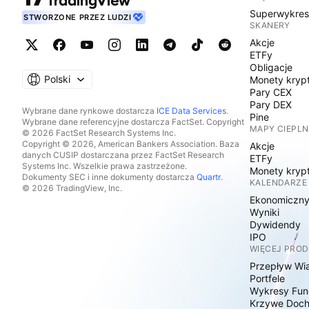
Superwykre
STWORZONE PRZEZ LUDZI
SKANERY
Akcje
ETFy
Obligacje
Polski
Monety kryp
Pary CEX
Pary DEX
Wybrane dane rynkowe dostarcza
ICE Data Services
.
Pine
Wybrane dane referencyjne dostarcza FactSet. Copyright
MAPY CIEPLN
© 2026 FactSet Research Systems Inc.
Copyright © 2026, American Bankers Association. Baza
Akcje
danych CUSIP dostarczana przez FactSet Research
ETFy
Systems Inc. Wszelkie prawa zastrzeżone.
Monety kryp
Dokumenty SEC i inne dokumenty dostarcza
Quartr
.
KALENDARZE
© 2026 TradingView, Inc.
Ekonomiczn
Wyniki
Dywidendy
IPO
WIĘCEJ PRO
Przepływ Wi
Portfele
Wykresy Fun
Krzywe Doc