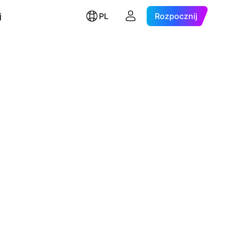
j
PL
Rozpocznij