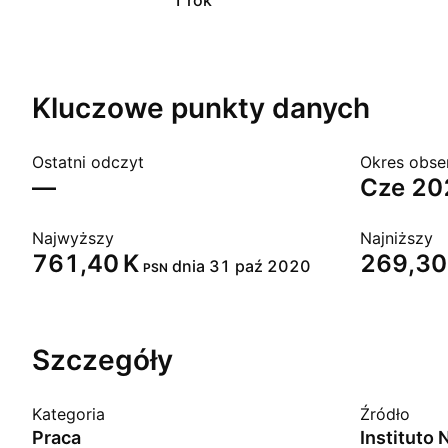
1 rok
Kluczowe punkty danych
Ostatni odczyt
Okres obse
—
cze 2
Najwyższy
Najniższy
‪761,40 K‬
‪269,30 
dnia 31 paź 2020
PSN
Szczegóły
Kategoria
Źródło
Praca