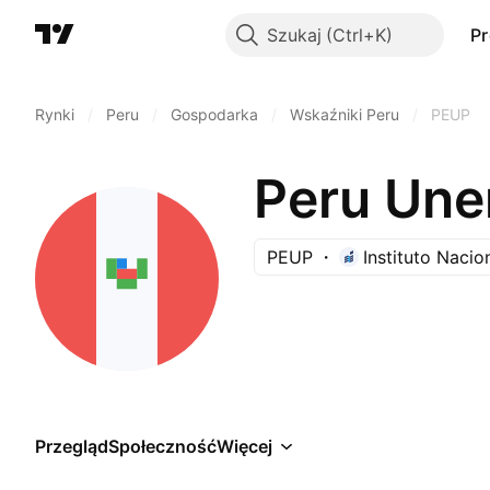
Szukaj
P
Rynki
/
Peru
/
Gospodarka
/
Wskaźniki Peru
/
PEUP
Peru Une
PEUP
Instituto Nacio
Przegląd
Społeczność
Więcej