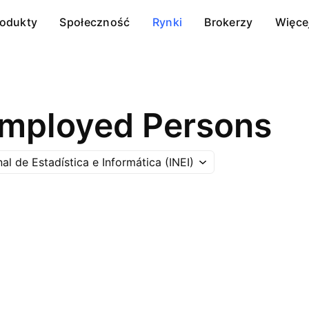
rodukty
Społeczność
Rynki
Brokerzy
Więce
mployed Persons
nal de Estadística e Informática (INEI)