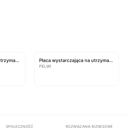
Płaca wystarczająca na utrzymanie rodziny
Płaca wystarczająca na utrzymanie jednostki
PELWI
SPOŁECZNOŚĆ
ROZWIĄZANIA BIZNESOWE