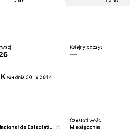
5 lat
10 lat
rwacji
Kolejny odczyt
026
—
K‬
dnia 30 lis 2014
PSN
Częstotliwość
Instituto Nacional de Estadística e Informática (INEI)
Miesięcznie