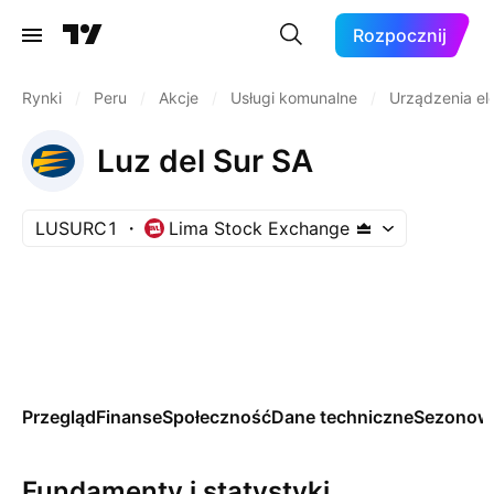
Rozpocznij
Rynki
/
Peru
/
Akcje
/
Usługi komunalne
/
Urządzenia el
Luz del Sur SA
LUSURC1
Lima Stock Exchange
Przegląd
Finanse
Społeczność
Dane techniczne
Sezonow
Fundamenty i statystyki