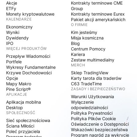
Akcje
Kontrakty terminowe CME
ETFy
Group
Monety kryptowalutowe
Kontrakty terminowe Eurex
KALENDARZE
Pakiet akcji amerykańskich
O FIRMIE
Ekonomiczny
Wyniki
Kim jesteśmy
Dywidendy
Misja kosmiczna
IPO
Blog
WIĘCEJ PRODUKTÓW
Centrum Pomocy
Kariera
Przepływ Wiadomości
Zestaw multimedialny
Portfele
MERCH
Wykresy Fundamentalne
Krzywe Dochodowości
Sklep TradingView
Opcje
Karty tarota dla traderów
Mapy Makro
C63 TradeTime
Pine Script®
ZASADY I BEZPIECZEŃSTWO
APLIKACJE
Warunki Użytkowania
Aplikacja mobilna
Wyłączenie
Desktop
odpowiedzialności
SPOŁECZNOŚĆ
Polityka Prywatności
Polityka Plików Cookie
Sieć społecznościowa
Oświadczenie o Dostępności
Ściana Miłości
Wskazówki bezpieczeństwa
Poleć przyjaciela
Program nagród za wykrycie
Program twórców