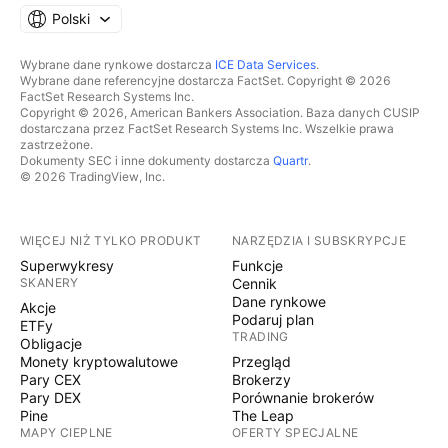
Polski
Wybrane dane rynkowe dostarcza
ICE Data Services
.
Wybrane dane referencyjne dostarcza FactSet. Copyright © 2026
FactSet Research Systems Inc.
Copyright © 2026, American Bankers Association. Baza danych CUSIP
dostarczana przez FactSet Research Systems Inc. Wszelkie prawa
zastrzeżone.
Dokumenty SEC i inne dokumenty dostarcza
Quartr
.
© 2026 TradingView, Inc.
WIĘCEJ NIŻ TYLKO PRODUKT
NARZĘDZIA I SUBSKRYPCJE
Superwykresy
Funkcje
SKANERY
Cennik
Dane rynkowe
Akcje
Podaruj plan
ETFy
TRADING
Obligacje
Monety kryptowalutowe
Przegląd
Pary CEX
Brokerzy
Pary DEX
Porównanie brokerów
Pine
The Leap
MAPY CIEPLNE
OFERTY SPECJALNE