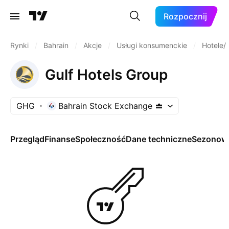
Rozpocznij
Rynki
/
Bahrain
/
Akcje
/
Usługi konsumenckie
/
Hotele/
Gulf Hotels Group
GHG
Bahrain Stock Exchange
Przegląd
Finanse
Społeczność
Dane techniczne
Sezonow