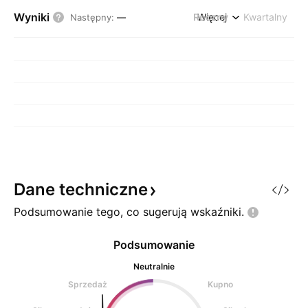
Wyniki
Roczny
Więcej
Kwartalny
Następny
:
—
Dane
techniczne
Podsumowanie tego, co sugerują
wskaźniki.
Podsumowanie
Neutralnie
Sprzedaż
Kupno