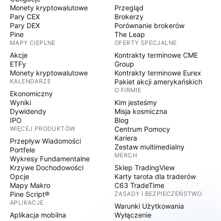
Monety kryptowalutowe
Przegląd
Pary CEX
Brokerzy
Pary DEX
Porównanie brokerów
Pine
The Leap
MAPY CIEPLNE
OFERTY SPECJALNE
Akcje
Kontrakty terminowe CME
ETFy
Group
Monety kryptowalutowe
Kontrakty terminowe Eurex
KALENDARZE
Pakiet akcji amerykańskich
O FIRMIE
Ekonomiczny
Wyniki
Kim jesteśmy
Dywidendy
Misja kosmiczna
IPO
Blog
WIĘCEJ PRODUKTÓW
Centrum Pomocy
Kariera
Przepływ Wiadomości
Zestaw multimedialny
Portfele
MERCH
Wykresy Fundamentalne
Krzywe Dochodowości
Sklep TradingView
Opcje
Karty tarota dla traderów
Mapy Makro
C63 TradeTime
Pine Script®
ZASADY I BEZPIECZEŃSTWO
APLIKACJE
Warunki Użytkowania
Aplikacja mobilna
Wyłączenie