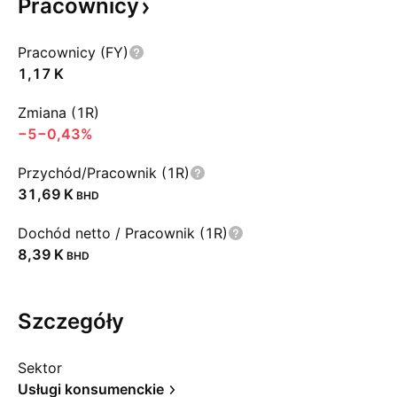
Pracownicy
Pracownicy (FY)
‪1,17 K‬
Zmiana (1R)
−5
−0,43%
Przychód/Pracownik (1R)
‪31,69 K‬
BHD
Dochód netto / Pracownik (1R)
‪8,39 K‬
BHD
Szczegóły
Sektor
Usługi konsumenckie