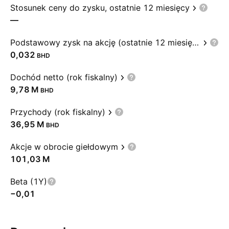
Stosunek ceny do zysku, ostatnie 12 miesięcy
—
Podstawowy zysk na akcję (ostatnie 12 miesięcy)
0,032
BHD
Dochód netto (rok fiskalny)
‪9,78 M‬
BHD
Przychody (rok fiskalny)
‪36,95 M‬
BHD
Akcje w obrocie giełdowym
‪101,03 M‬
Beta (1Y)
−0,01