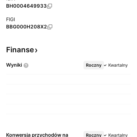
BH0004649933
FIGI
BBG000H208X2
Finanse
Wyniki
Roczny
Więcej
Kwartalny
Konwersja przychodów na
Roczny
Więcej
Kwartalny