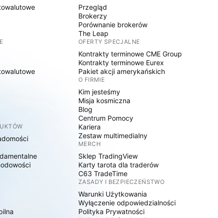
towalutowe
Przegląd
Brokerzy
Porównanie brokerów
The Leap
E
OFERTY SPECJALNE
Kontrakty terminowe CME Group
Kontrakty terminowe Eurex
towalutowe
Pakiet akcji amerykańskich
O FIRMIE
y
Kim jesteśmy
Misja kosmiczna
Blog
Centrum Pomocy
DUKTÓW
Kariera
Zestaw multimedialny
adomości
MERCH
damentalne
Sklep TradingView
hodowości
Karty tarota dla traderów
C63 TradeTime
ZASADY I BEZPIECZEŃSTWO
Warunki Użytkowania
Wyłączenie odpowiedzialności
bilna
Polityka Prywatności