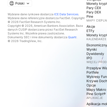
Polski
Monety kryp
Pary CEX
Pary DEX
Wybrane dane rynkowe dostarcza
ICE Data Services
.
Pine
Wybrane dane referencyjne dostarcza FactSet. Copyright
MAPY CIEPLN
© 2026 FactSet Research Systems Inc.
Copyright © 2026, American Bankers Association. Baza
Akcje
danych CUSIP dostarczana przez FactSet Research
ETFy
Systems Inc. Wszelkie prawa zastrzeżone.
Monety kryp
Dokumenty SEC i inne dokumenty dostarcza
Quartr
.
KALENDARZE
© 2026 TradingView, Inc.
Ekonomiczn
Wyniki
Dywidendy
IPO
WIĘCEJ PRO
Przepływ Wi
Portfele
Wykresy Fun
Krzywe Doc
Opcje
Mapy Makro
Pine Script®
APLIKACJE
Aplikacja mo