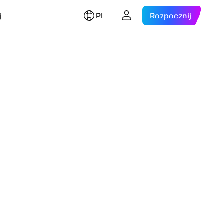
j
PL
Rozpocznij