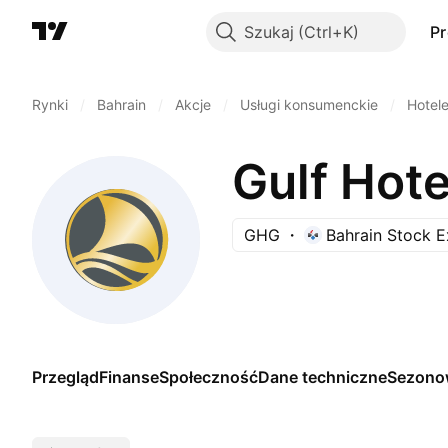
Szukaj
P
Rynki
/
Bahrain
/
Akcje
/
Usługi konsumenckie
/
Hotel
Gulf Hot
GHG
Bahrain Stock 
Przegląd
Finanse
Społeczność
Dane techniczne
Sezono