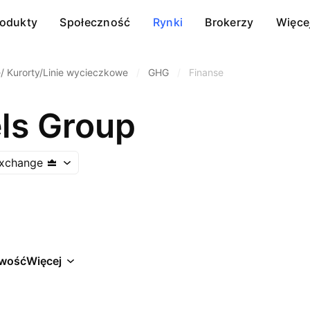
rodukty
Społeczność
Rynki
Brokerzy
Więce
e/ Kurorty/Linie wycieczkowe
/
GHG
/
Finanse
els Group
Exchange
wość
Więcej