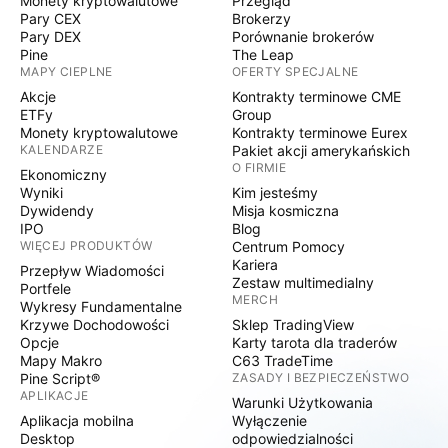
Monety kryptowalutowe
Przegląd
Pary CEX
Brokerzy
Pary DEX
Porównanie brokerów
Pine
The Leap
MAPY CIEPLNE
OFERTY SPECJALNE
Akcje
Kontrakty terminowe CME
ETFy
Group
Monety kryptowalutowe
Kontrakty terminowe Eurex
KALENDARZE
Pakiet akcji amerykańskich
O FIRMIE
Ekonomiczny
Wyniki
Kim jesteśmy
Dywidendy
Misja kosmiczna
IPO
Blog
WIĘCEJ PRODUKTÓW
Centrum Pomocy
Kariera
Przepływ Wiadomości
Zestaw multimedialny
Portfele
MERCH
Wykresy Fundamentalne
Krzywe Dochodowości
Sklep TradingView
Opcje
Karty tarota dla traderów
Mapy Makro
C63 TradeTime
Pine Script®
ZASADY I BEZPIECZEŃSTWO
APLIKACJE
Warunki Użytkowania
Aplikacja mobilna
Wyłączenie
Desktop
odpowiedzialności