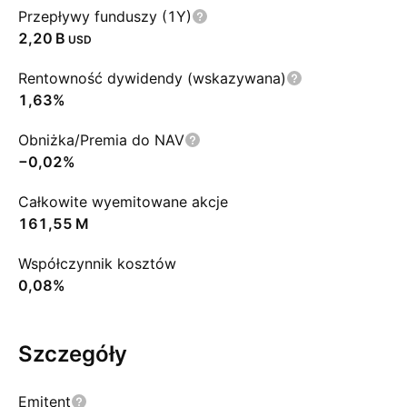
Przepływy funduszy (1Y)
‪2,20 B‬
USD
Rentowność dywidendy (wskazywana)
1,63%
Obniżka/Premia do NAV
−0,02%
Całkowite wyemitowane akcje
‪161,55 M‬
Współczynnik kosztów
0,08%
Szczegóły
Emitent