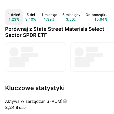
1 dzień
5 dni
1 miesiąc
6 miesięcy
Od początku rok
1,23%
3,40%
1,39%
3,50%
15,64%
Porównaj z State Street Materials Select
Sector SPDR ETF
Kluczowe statystyki
Aktywa w zarządzaniu (AUM)
‪8,24 B‬
USD