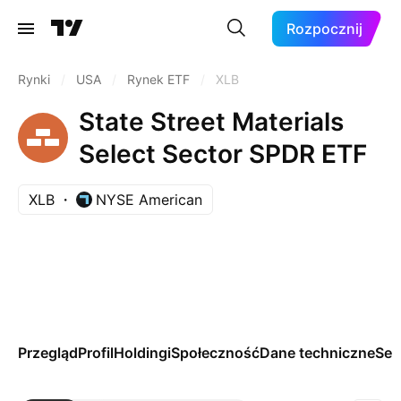
Rozpocznij
Rynki
/
USA
/
Rynek ETF
/
XLB
State Street Materials
Select Sector SPDR ETF
XLB
NYSE American
Przegląd
Profil
Holdingi
Społeczność
Dane techniczne
Se