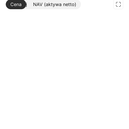
Cena
Więcej
NAV (aktywa netto)