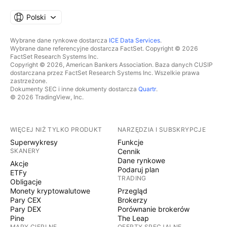
Polski
Wybrane dane rynkowe dostarcza
ICE Data Services
.
Wybrane dane referencyjne dostarcza FactSet. Copyright © 2026
FactSet Research Systems Inc.
Copyright © 2026, American Bankers Association. Baza danych CUSIP
dostarczana przez FactSet Research Systems Inc. Wszelkie prawa
zastrzeżone.
Dokumenty SEC i inne dokumenty dostarcza
Quartr
.
© 2026 TradingView, Inc.
WIĘCEJ NIŻ TYLKO PRODUKT
NARZĘDZIA I SUBSKRYPCJE
Superwykresy
Funkcje
SKANERY
Cennik
Dane rynkowe
Akcje
Podaruj plan
ETFy
TRADING
Obligacje
Monety kryptowalutowe
Przegląd
Pary CEX
Brokerzy
Pary DEX
Porównanie brokerów
Pine
The Leap
MAPY CIEPLNE
OFERTY SPECJALNE