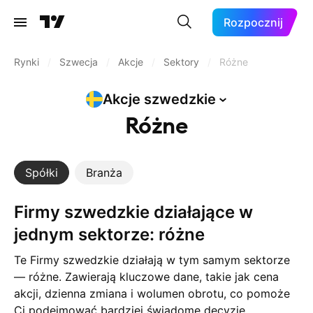
Rozpocznij
Rynki
/
Szwecja
/
Akcje
/
Sektory
/
Różne
Akcje
szwedzkie
Różne
Spółki
Branża
Firmy szwedzkie działające w
jednym sektorze: różne
Te Firmy szwedzkie działają w tym samym sektorze
— różne. Zawierają kluczowe dane, takie jak cena
akcji, dzienna zmiana i wolumen obrotu, co pomoże
Ci podejmować bardziej świadome decyzje