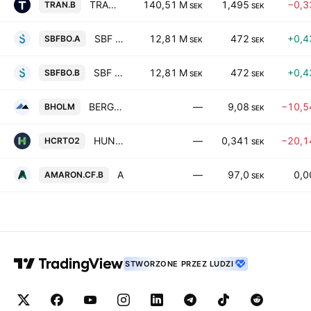
TRANSFERATOR AB CLASS B
140,51 M
1,495
−0,3
TRAN.B
SEK
SEK
SBF Bostad AB (publ) Class A
12,81 M
472
+0,4
SBFBO.A
SEK
SEK
SBF Bostad AB (publ) Class B
12,81 M
472
+0,4
SBFBO.B
SEK
SEK
BERGHOLM FRITIDSFORDON AB
—
9,08
−10,5
BHOLM
SEK
HUNTER CAPITAL RTO 2 AB
—
0,341
−20,1
HCRTO2
SEK
Amaron Commercial Properties AB (publ) Class B
—
97,0
0,
AMARON.CF.B
SEK
STWORZONE PRZEZ LUDZI