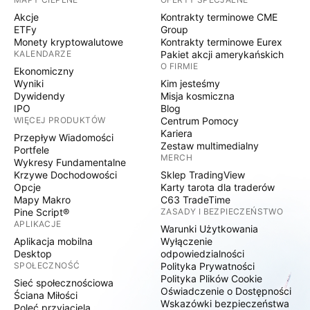
Akcje
Kontrakty terminowe CME
ETFy
Group
Monety kryptowalutowe
Kontrakty terminowe Eurex
KALENDARZE
Pakiet akcji amerykańskich
O FIRMIE
Ekonomiczny
Wyniki
Kim jesteśmy
Dywidendy
Misja kosmiczna
IPO
Blog
WIĘCEJ PRODUKTÓW
Centrum Pomocy
Kariera
Przepływ Wiadomości
Zestaw multimedialny
Portfele
MERCH
Wykresy Fundamentalne
Krzywe Dochodowości
Sklep TradingView
Opcje
Karty tarota dla traderów
Mapy Makro
C63 TradeTime
Pine Script®
ZASADY I BEZPIECZEŃSTWO
APLIKACJE
Warunki Użytkowania
Aplikacja mobilna
Wyłączenie
Desktop
odpowiedzialności
SPOŁECZNOŚĆ
Polityka Prywatności
Polityka Plików Cookie
Sieć społecznościowa
Oświadczenie o Dostępności
Ściana Miłości
Wskazówki bezpieczeństwa
Poleć przyjaciela