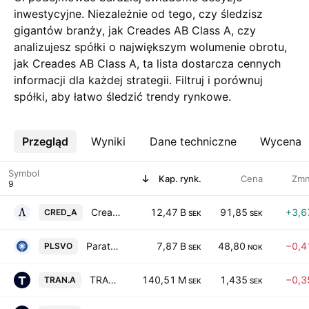
inwestycyjne. Niezależnie od tego, czy śledzisz
gigantów branży, jak Creades AB Class A, czy
analizujesz spółki o największym wolumenie obrotu,
jak Creades AB Class A, ta lista dostarcza cennych
informacji dla każdej strategii. Filtruj i porównuj
spółki, aby łatwo śledzić trendy rynkowe.
Przegląd
Więcej
Wyniki
Dane techniczne
Wycena
Symbol
Kap. rynk.
Cena
Zm
Creades AB Class A
12,47 B
91,85
+3,6
CRED_A
SEK
SEK
Paratus Energy Services Ltd.
7,87 B
48,80
−0,4
PLSVO
SEK
NOK
TRANSFERATOR AB CLASS A
140,51 M
1,435
−0,3
TRAN.A
SEK
SEK