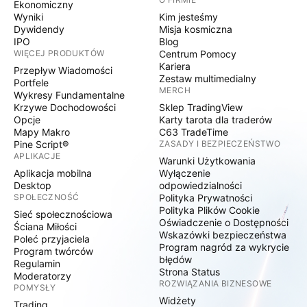
Ekonomiczny
Wyniki
Kim jesteśmy
Dywidendy
Misja kosmiczna
IPO
Blog
WIĘCEJ PRODUKTÓW
Centrum Pomocy
Kariera
Przepływ Wiadomości
Zestaw multimedialny
Portfele
MERCH
Wykresy Fundamentalne
Krzywe Dochodowości
Sklep TradingView
Opcje
Karty tarota dla traderów
Mapy Makro
C63 TradeTime
Pine Script®
ZASADY I BEZPIECZEŃSTWO
APLIKACJE
Warunki Użytkowania
Aplikacja mobilna
Wyłączenie
Desktop
odpowiedzialności
SPOŁECZNOŚĆ
Polityka Prywatności
Polityka Plików Cookie
Sieć społecznościowa
Oświadczenie o Dostępności
Ściana Miłości
Wskazówki bezpieczeństwa
Poleć przyjaciela
Program nagród za wykrycie
Program twórców
błędów
Regulamin
Strona Status
Moderatorzy
ROZWIĄZANIA BIZNESOWE
POMYSŁY
Widżety
Trading