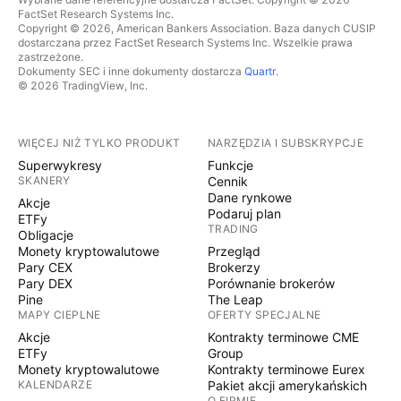
FactSet Research Systems Inc.
Copyright © 2026, American Bankers Association. Baza danych CUSIP
dostarczana przez FactSet Research Systems Inc. Wszelkie prawa
zastrzeżone.
Dokumenty SEC i inne dokumenty dostarcza
Quartr
.
© 2026 TradingView, Inc.
WIĘCEJ NIŻ TYLKO PRODUKT
NARZĘDZIA I SUBSKRYPCJE
Superwykresy
Funkcje
SKANERY
Cennik
Dane rynkowe
Akcje
Podaruj plan
ETFy
TRADING
Obligacje
Monety kryptowalutowe
Przegląd
Pary CEX
Brokerzy
Pary DEX
Porównanie brokerów
Pine
The Leap
MAPY CIEPLNE
OFERTY SPECJALNE
Akcje
Kontrakty terminowe CME
ETFy
Group
Monety kryptowalutowe
Kontrakty terminowe Eurex
KALENDARZE
Pakiet akcji amerykańskich
O FIRMIE