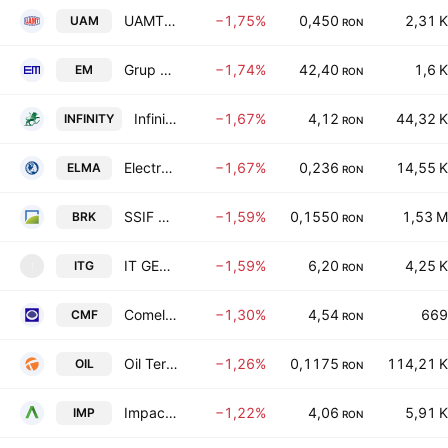
UAMT SA
−1,75%
0,450
2,31 K
UAM
RON
Grup EM
−1,74%
42,40
1,6 K
EM
RON
Infinity Capital Investments S.A.
−1,67%
4,12
44,32 K
INFINITY
RON
Electromagnetica SA
−1,67%
0,236
14,55 K
ELMA
RON
SSIF BRK Financial Group SA
−1,59%
0,1550
1,53 M
BRK
RON
IT GENETICS
−1,59%
6,20
4,25 K
ITG
I
RON
Comelf SA
−1,30%
4,54
669
CMF
RON
Oil Terminal SA
−1,26%
0,1175
114,21 K
OIL
RON
Impact Developer & Contractor SA
−1,22%
4,06
5,91 K
IMP
RON