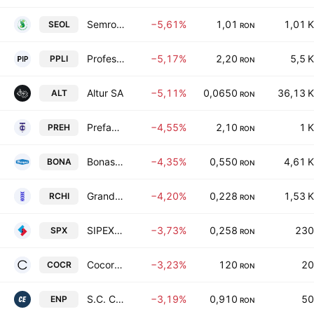
Semrom Oltenia SA Craiova
−5,61%
1,01
1,01 K
SEOL
RON
Professional Imo Partners S.A.
−5,17%
2,20
5,5 K
PPLI
RON
Altur SA
−5,11%
0,0650
36,13 K
ALT
RON
Prefab SA
−4,55%
2,10
1 K
PREH
RON
Bonas Import Export S.A.
−4,35%
0,550
4,61 K
BONA
RON
Grand Hotel Bucharest S.A.
−4,20%
0,228
1,53 K
RCHI
RON
SIPEX Company
−3,73%
0,258
230
SPX
RON
Cocor SA
−3,23%
120
20
COCR
RON
S.C. COMPANIA ENERGOPETROL S.A.
−3,19%
0,910
50
ENP
RON