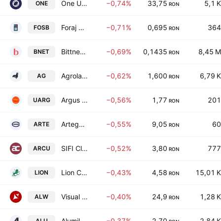
One United Properties S.A.
−0,74%
33,75
5,1 K
ONE
RON
Foraj Sonde Craiova SA
−0,71%
0,695
364
FOSB
RON
Bittnet Systems SA
−0,69%
0,1435
8,45 M
BNET
RON
Agroland Business System SA
−0,62%
1,600
6,79 K
AG
RON
Argus SA Constanta
−0,56%
1,77
201
UARG
RON
Artego SA
−0,55%
9,05
60
ARTE
RON
SIFI Cluj Retail SA
−0,52%
3,80
777
ARCU
RON
Lion Capital S.A.
−0,43%
4,58
15,01 K
LION
RON
Visual Fan SA
−0,40%
24,9
1,28 K
ALW
RON
Alumil Rom Industry SA
−0,37%
2,70
2,84 K
ALU