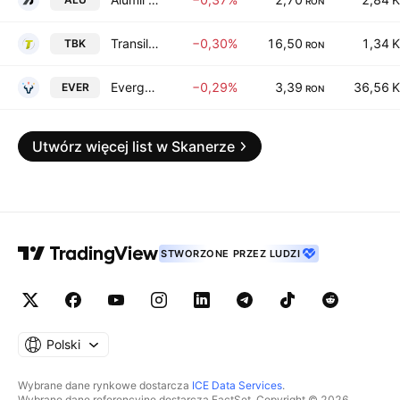
RON
Transilvania Broker de Asigurare SA
−0,30%
16,50
1,34 K
TBK
RON
Evergent Investments S.A.
−0,29%
3,39
36,56 K
EVER
RON
Utwórz więcej list w Skanerze
STWORZONE PRZEZ LUDZI
Polski
Wybrane dane rynkowe dostarcza
ICE Data Services
.
Wybrane dane referencyjne dostarcza FactSet. Copyright © 2026