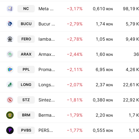
Meta Estate Trust S.A.
−3,17%
0,610
98,19 K
NC
RON
Bucur Obor SA
−2,79%
1,74
5,79 K
BUCU
RON
Iamba Arad S.A. Arad
−2,78%
1,05
9,49 K
FERO
RON
Armax Gaz SA
−2,44%
1,60
36
ARAX
RON
Promateris S.A
−2,11%
6,95
4,26 K
PPL
RON
Longshield Investment Group SA
−2,07%
2,37
22,61 K
LONG
RON
Sinteza SA
−1,81%
0,380
22,92 K
STZ
RON
Bermas S.A.
−1,79%
2,20
1,7 K
BRM
RON
PERSEUS FINTECH S.A
−1,77%
0,555
1,1 K
PVBS
RON