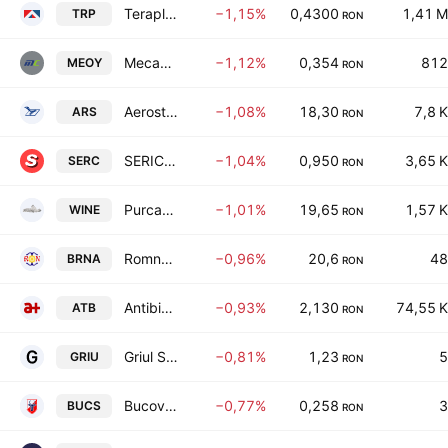
Teraplast SA
−1,15%
0,4300
1,41 M
TRP
RON
Mecanica Codlea SA
−1,12%
0,354
812
MEOY
RON
Aerostar SA
−1,08%
18,30
7,8 K
ARS
RON
SERICO S.A.
−1,04%
0,950
3,65 K
SERC
RON
Purcari Wineries Public Co., Ltd.
−1,01%
19,65
1,57 K
WINE
RON
Romnav SA
−0,96%
20,6
48
BRNA
RON
Antibiotice SA
−0,93%
2,130
74,55 K
ATB
RON
Griul SA Bucuresti
−0,81%
1,23
5
GRIU
RON
Bucovina SA Scheia
−0,77%
0,258
3
BUCS
RON