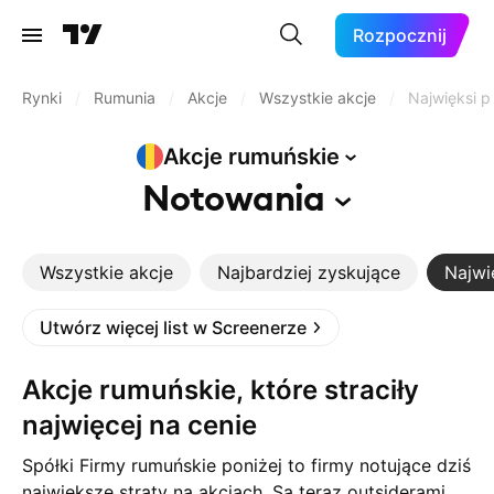
Rozpocznij
Rynki
/
Rumunia
/
Akcje
/
Wszystkie akcje
/
Najwięksi p
Akcje
rumuńskie
Notowania
Wszystkie akcje
Najbardziej zyskujące
Najwi
Utwórz więcej list w Screenerze
Akcje rumuńskie, które straciły
najwięcej na cenie
Spółki Firmy rumuńskie poniżej to firmy notujące dziś
największe straty na akcjach. Są teraz outsiderami,