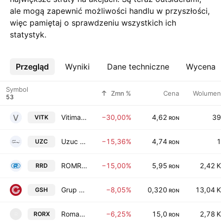
ale mogą zapewnić możliwości handlu w przyszłości,
więc pamiętaj o sprawdzeniu wszystkich ich
statystyk.
Przegląd
Więcej
Wyniki
Dane techniczne
Wycena
Symbol
Zmn %
Cena
Wolumen
Vitimas SA Tecuci
−30,00%
4,62
39
VITK
RON
Uzuc S.A.
−15,36%
4,74
1
UZC
RON
ROMRADIATOARE S.A.
−15,00%
5,95
2,42 K
RRD
RON
Grup Serban Holding S.A.
−8,05%
0,320
13,04 K
GSH
RON
Romaero SA
−6,25%
15,0
2,78 K
RORX
R
RON