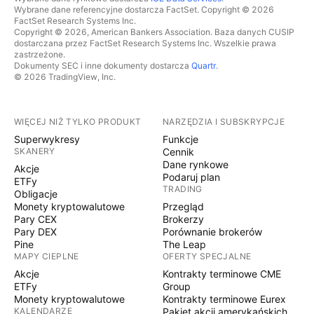
Wybrane dane referencyjne dostarcza FactSet. Copyright © 2026
FactSet Research Systems Inc.
Copyright © 2026, American Bankers Association. Baza danych CUSIP
dostarczana przez FactSet Research Systems Inc. Wszelkie prawa
zastrzeżone.
Dokumenty SEC i inne dokumenty dostarcza
Quartr
.
© 2026 TradingView, Inc.
WIĘCEJ NIŻ TYLKO PRODUKT
NARZĘDZIA I SUBSKRYPCJE
Superwykresy
Funkcje
SKANERY
Cennik
Dane rynkowe
Akcje
Podaruj plan
ETFy
TRADING
Obligacje
Monety kryptowalutowe
Przegląd
Pary CEX
Brokerzy
Pary DEX
Porównanie brokerów
Pine
The Leap
MAPY CIEPLNE
OFERTY SPECJALNE
Akcje
Kontrakty terminowe CME
ETFy
Group
Monety kryptowalutowe
Kontrakty terminowe Eurex
KALENDARZE
Pakiet akcji amerykańskich