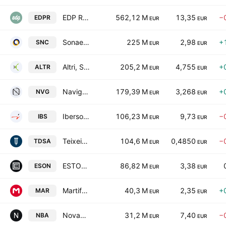
EDP Renewables SA
562,12 M
13,35
−
EDPR
EUR
EUR
Sonaecom SGPS SA
225 M
2,98
+
SNC
EUR
EUR
Altri, SGPS, S.A.
205,2 M
4,755
+
ALTR
EUR
EUR
Navigator Company SA
179,39 M
3,268
+
NVG
EUR
EUR
Ibersol, SGPS S.A.
106,23 M
9,73
−
IBS
EUR
EUR
Teixeira Duarte, S.A.
104,6 M
0,4850
−
TDSA
EUR
EUR
ESTORIL-SOL, SGPS, S.A.
86,82 M
3,38
ESON
EUR
EUR
Martifer SGPS
40,3 M
2,35
+
MAR
EUR
EUR
Novabase SGPS SA
31,2 M
7,40
−
NBA
EUR
EUR