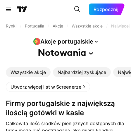
Rozpocznij
Rynki
/
Portugalia
/
Akcje
/
Wszystkie akcje
/
Najwięcej
Akcje
portugalskie
Notowania
Wszystkie akcje
Najbardziej zyskujące
Najwi
Utwórz więcej list w Screenerze
Firmy portugalskie z największą
ilością gotówki w kasie
Całkowita ilość środków pieniężnych dostępnych dla
firmy może być postrzegana jako miara kondycji