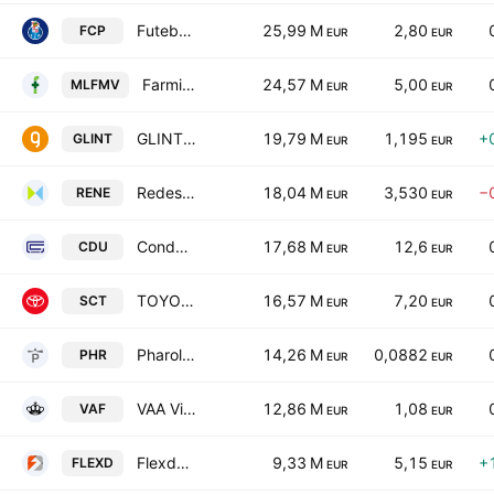
Futebol Clube do Porto SAD
25,99 M
2,80
FCP
EUR
EUR
Farminveste - SGPS SA Class B
24,57 M
5,00
MLFMV
EUR
EUR
GLINTT GLOBAL, S.A.
19,79 M
1,195
+
GLINT
EUR
EUR
Redes Energeticas Nacionais SA
18,04 M
3,530
−
RENE
EUR
EUR
Conduril - Engenharia, S.A.
17,68 M
12,6
CDU
EUR
EUR
TOYOTA CAETANO PORTUGAL
16,57 M
7,20
SCT
EUR
EUR
Pharol, SA
14,26 M
0,0882
PHR
EUR
EUR
VAA Vista Alegre Atlantis SGPS SA
12,86 M
1,08
VAF
EUR
EUR
Flexdeal - SIMFE SA
9,33 M
5,15
+
FLEXD
EUR
EUR