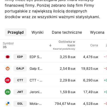
finansowej firmy. Poniżej zebrano listę firm Firmy
portugalskie z największą ilością dostępnych
środków wraz ze wszystkimi ważnymi statystykami.
Przegląd
Więcej
Wyniki
Dane techniczne
Wycena
Gotówka w
Symbol
Cena
kasie
Kwartał podatkowy
EDP S.A.
3,25 B
4,476
−
EDP
EUR
EUR
Galp Energia, SGPS S.A. Class B
2,54 B
19,825
−
GALP
EUR
EUR
CTT - Correios de Portugal SA
2,29 B
6,290
+
CTT
EUR
EUR
Jeronimo Martins, SGPS S.A.
1,59 B
17,49
+
JMT
EUR
EUR
Mota-Engil SGPS SA
794,67 M
4,528
−
EGL
EUR
EUR