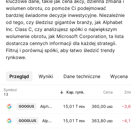
kluczowe dane, takie jak cena akcji, dzienna zmiana i
wolumen obrotu, co pomoże Ci podejmować
bardziej świadome decyzje inwestycyjne. Niezależnie
od tego, czy śledzisz gigantów branży, jak Alphabet
Inc. Class C, czy analizujesz spółki o największym
wolumenie obrotu, jak Microsoft Corporation, ta lista
dostarcza cennych informacji dla każdej strategii.
Filtruj i porównuj spółki, aby łatwo śledzić trendy
rynkowe.
Przegląd
Więcej
Wyniki
Dane techniczne
Wycena
Symbol
Kap. rynk.
Cena
Zm
Alphabet Inc. Class C
15,01 T
360,00
−3,
GOOGUS
PEN
USD
Alphabet Inc. Class A
15,01 T
363,80
−4,
GOOGLUS
PEN
USD