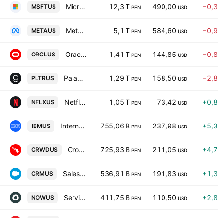
Microsoft Corporation
12,3 T
490,00
−0,
MSFTUS
PEN
USD
Meta Platforms Inc Class A
5,1 T
584,60
−0,
METAUS
PEN
USD
Oracle Corporation
1,41 T
144,85
−0,
ORCLUS
PEN
USD
Palantir Technologies Inc. Class A
1,29 T
158,50
−2,
PLTRUS
PEN
USD
Netflix, Inc.
1,05 T
73,42
+0,
NFLXUS
PEN
USD
International Business Machines Corporation
755,06 B
237,98
+5,
IBMUS
PEN
USD
CrowdStrike Holdings, Inc. Class A
725,93 B
211,05
+4,
CRWDUS
PEN
USD
Salesforce, Inc.
536,91 B
191,83
+1,
CRMUS
PEN
USD
ServiceNow, Inc.
411,75 B
110,50
+2,
NOWUS
PEN
USD