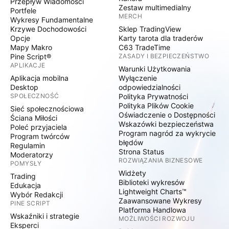
Przepływ Wiadomości
Zestaw multimedialny
Portfele
MERCH
Wykresy Fundamentalne
Krzywe Dochodowości
Sklep TradingView
Opcje
Karty tarota dla traderów
Mapy Makro
C63 TradeTime
Pine Script®
ZASADY I BEZPIECZEŃSTWO
APLIKACJE
Warunki Użytkowania
Aplikacja mobilna
Wyłączenie
Desktop
odpowiedzialności
SPOŁECZNOŚĆ
Polityka Prywatności
Polityka Plików Cookie
Sieć społecznościowa
Oświadczenie o Dostępności
Ściana Miłości
Wskazówki bezpieczeństwa
Poleć przyjaciela
Program nagród za wykrycie
Program twórców
błędów
Regulamin
Strona Status
Moderatorzy
ROZWIĄZANIA BIZNESOWE
POMYSŁY
Widżety
Trading
Biblioteki wykresów
Edukacja
Lightweight Charts™
Wybór Redakcji
Zaawansowane Wykresy
PINE SCRIPT
Platforma Handlowa
Wskaźniki i strategie
MOŻLIWOŚCI ROZWOJU
Eksperci