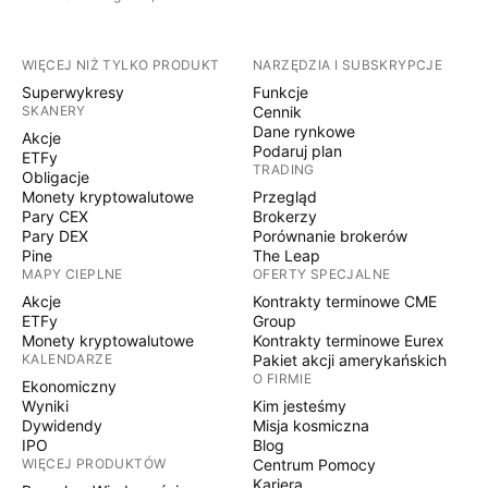
WIĘCEJ NIŻ TYLKO PRODUKT
NARZĘDZIA I SUBSKRYPCJE
Superwykresy
Funkcje
SKANERY
Cennik
Dane rynkowe
Akcje
Podaruj plan
ETFy
TRADING
Obligacje
Monety kryptowalutowe
Przegląd
Pary CEX
Brokerzy
Pary DEX
Porównanie brokerów
Pine
The Leap
MAPY CIEPLNE
OFERTY SPECJALNE
Akcje
Kontrakty terminowe CME
ETFy
Group
Monety kryptowalutowe
Kontrakty terminowe Eurex
KALENDARZE
Pakiet akcji amerykańskich
O FIRMIE
Ekonomiczny
Wyniki
Kim jesteśmy
Dywidendy
Misja kosmiczna
IPO
Blog
WIĘCEJ PRODUKTÓW
Centrum Pomocy
Kariera