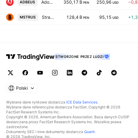
Adobe Inc.
350,17 B
250,96
−0,
ADBEUS
PEN
USD
Strategy Inc Class A
128,4 B
95,15
+1,
MSTRUS
PEN
USD
STWORZONE PRZEZ LUDZI
Polski
Wybrane dane rynkowe dostarcza
ICE Data Services
.
Wybrane dane referencyjne dostarcza FactSet. Copyright © 2026
FactSet Research Systems Inc.
Copyright © 2026, American Bankers Association. Baza danych CUSIP
dostarczana przez FactSet Research Systems Inc. Wszelkie prawa
zastrzeżone.
Dokumenty SEC i inne dokumenty dostarcza
Quartr
.
© 2026 TradingView, Inc.