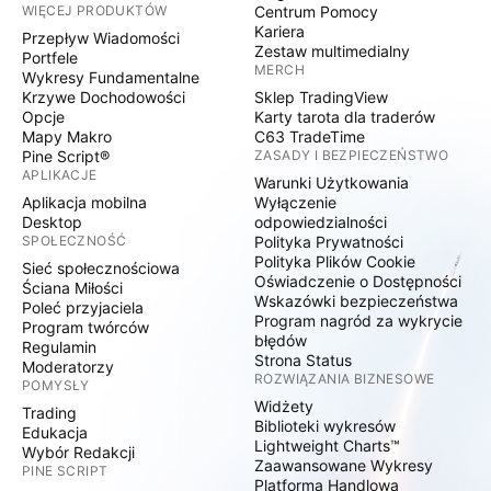
WIĘCEJ PRODUKTÓW
Centrum Pomocy
Kariera
Przepływ Wiadomości
Zestaw multimedialny
Portfele
MERCH
Wykresy Fundamentalne
Krzywe Dochodowości
Sklep TradingView
Opcje
Karty tarota dla traderów
Mapy Makro
C63 TradeTime
Pine Script®
ZASADY I BEZPIECZEŃSTWO
APLIKACJE
Warunki Użytkowania
Aplikacja mobilna
Wyłączenie
Desktop
odpowiedzialności
SPOŁECZNOŚĆ
Polityka Prywatności
Polityka Plików Cookie
Sieć społecznościowa
Oświadczenie o Dostępności
Ściana Miłości
Wskazówki bezpieczeństwa
Poleć przyjaciela
Program nagród za wykrycie
Program twórców
błędów
Regulamin
Strona Status
Moderatorzy
ROZWIĄZANIA BIZNESOWE
POMYSŁY
Widżety
Trading
Biblioteki wykresów
Edukacja
Lightweight Charts™
Wybór Redakcji
Zaawansowane Wykresy
PINE SCRIPT
Platforma Handlowa