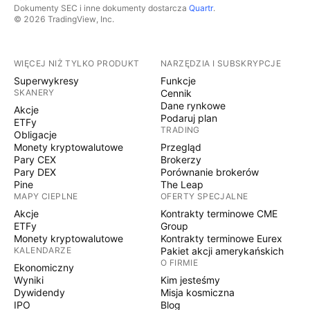
Dokumenty SEC i inne dokumenty dostarcza
Quartr
.
© 2026 TradingView, Inc.
WIĘCEJ NIŻ TYLKO PRODUKT
NARZĘDZIA I SUBSKRYPCJE
Superwykresy
Funkcje
SKANERY
Cennik
Dane rynkowe
Akcje
Podaruj plan
ETFy
TRADING
Obligacje
Monety kryptowalutowe
Przegląd
Pary CEX
Brokerzy
Pary DEX
Porównanie brokerów
Pine
The Leap
MAPY CIEPLNE
OFERTY SPECJALNE
Akcje
Kontrakty terminowe CME
ETFy
Group
Monety kryptowalutowe
Kontrakty terminowe Eurex
KALENDARZE
Pakiet akcji amerykańskich
O FIRMIE
Ekonomiczny
Wyniki
Kim jesteśmy
Dywidendy
Misja kosmiczna
IPO
Blog