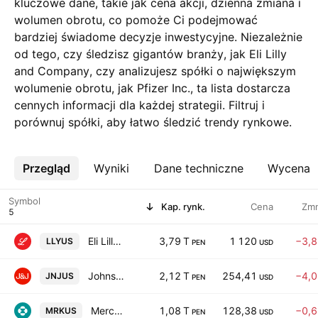
kluczowe dane, takie jak cena akcji, dzienna zmiana i
wolumen obrotu, co pomoże Ci podejmować
bardziej świadome decyzje inwestycyjne. Niezależnie
od tego, czy śledzisz gigantów branży, jak Eli Lilly
and Company, czy analizujesz spółki o największym
wolumenie obrotu, jak Pfizer Inc., ta lista dostarcza
cennych informacji dla każdej strategii. Filtruj i
porównuj spółki, aby łatwo śledzić trendy rynkowe.
Przegląd
Więcej
Wyniki
Dane techniczne
Wycena
Symbol
Kap. rynk.
Cena
Zm
Eli Lilly and Company
3,79 T
1 120
−3,
LLYUS
PEN
USD
Johnson & Johnson
2,12 T
254,41
−4,
JNJUS
PEN
USD
Merck & Co., Inc.
1,08 T
128,38
−0,
MRKUS
PEN
USD