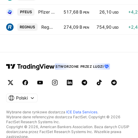
Pfizer Inc.
517,68 B
26,10
+4,
PFEUS
PEN
USD
Regeneron Pharmaceuticals, Inc.
274,09 B
754,90
+2,
REGNUS
PEN
USD
STWORZONE PRZEZ LUDZI
Polski
Wybrane dane rynkowe dostarcza
ICE Data Services
.
Wybrane dane referencyjne dostarcza FactSet. Copyright © 2026
FactSet Research Systems Inc.
Copyright © 2026, American Bankers Association. Baza danych CUSIP
dostarczana przez FactSet Research Systems Inc. Wszelkie prawa
zastrzeżone.