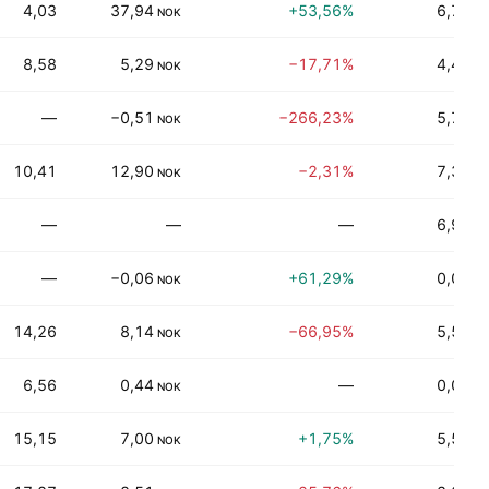
4,03
37,94
+53,56%
6,77%
NOK
8,58
5,29
−17,71%
4,41%
NOK
—
−0,51
−266,23%
5,75%
NOK
10,41
12,90
−2,31%
7,36%
NOK
—
—
—
6,92%
—
−0,06
+61,29%
0,00%
NOK
14,26
8,14
−66,95%
5,54%
NOK
6,56
0,44
—
0,00%
NOK
15,15
7,00
+1,75%
5,53%
NOK