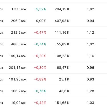
1 376
+5,52%
204,19 K
1,82
OK
NOK
206,0
0,00%
407,93 K
0,94
OK
NOK
212,5
−0,47%
111,16 K
1,12
OK
NOK
488,0
+0,74%
55,89 K
1,02
OK
NOK
199,14
−0,20%
108,23 K
1,16
OK
NOK
201,15
−0,30%
68,47 K
0,96
OK
NOK
191,90
−0,89%
25,1 K
0,93
OK
NOK
106,2
+0,76%
43,6 K
1,28
OK
NOK
19,02
−0,42%
151,65 K
1,03
OK
NOK