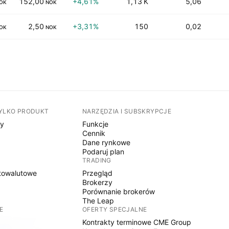
152,00
+4,61%
1,13 K
5,06
OK
NOK
2,50
+3,31%
150
0,02
OK
NOK
TYLKO PRODUKT
NARZĘDZIA I SUBSKRYPCJE
sy
Funkcje
Cennik
Dane rynkowe
Podaruj plan
TRADING
towalutowe
Przegląd
Brokerzy
Porównanie brokerów
The Leap
E
OFERTY SPECJALNE
Kontrakty terminowe CME Group