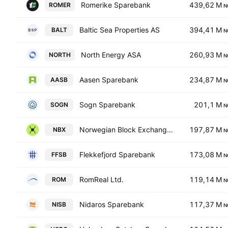
Romerike Sparebank
439,62 M
ROMER
N
Baltic Sea Properties AS
394,41 M
BALT
N
North Energy ASA
260,93 M
NORTH
N
Aasen Sparebank
234,87 M
AASB
N
Sogn Sparebank
201,1 M
SOGN
N
Norwegian Block Exchange AS
197,87 M
NBX
N
Flekkefjord Sparebank
173,08 M
FFSB
N
RomReal Ltd.
119,14 M
ROM
N
Nidaros Sparebank
117,37 M
NISB
N