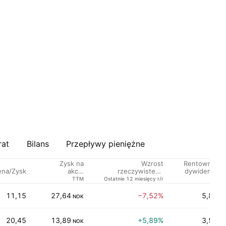
rat
Bilans
Przepływy pieniężne
Zysk na
Wzrost
Rentowność
ena/Zysk
akcję
rzeczywistego
dywidend %
rzeczywisty
zysku na akcję
TTM
Ostatnie 12 miesięcy r/r
TTM
11,15
27,64
−7,52%
5,83%
NOK
20,45
13,89
+5,89%
3,54%
NOK