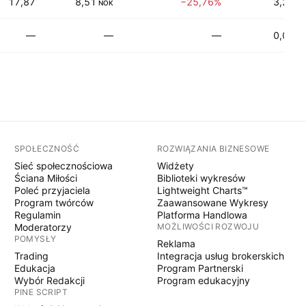
17,87
8,51
−25,76%
3,29%
NOK
—
—
—
0,00%
SPOŁECZNOŚĆ
ROZWIĄZANIA BIZNESOWE
Sieć społecznościowa
Widżety
Ściana Miłości
Biblioteki wykresów
Poleć przyjaciela
Lightweight Charts™
Program twórców
Zaawansowane Wykresy
Regulamin
Platforma Handlowa
Moderatorzy
MOŻLIWOŚCI ROZWOJU
POMYSŁY
Reklama
Trading
Integracja usług brokerskich
Edukacja
Program Partnerski
Wybór Redakcji
Program edukacyjny
PINE SCRIPT