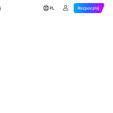
j
PL
Rozpocznij