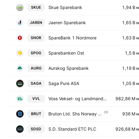
Skue Sparebank
1,94 B
SKUE
N
Jaeren Sparebank
1,65 B
JAREN
N
SpareBank 1 Nordmore
1,63 B
SNOR
N
Sparebanken Ost
1,5 B
SPOG
N
Aurskog Sparebank
1,19 B
AURG
N
Saga Pure ASA
1,05 B
SAGA
N
Voss Veksel- og Landmandsbank ASA
982,86 M
VVL
N
DR
Bruton Ltd. Shs Norway Depository Receipt Repr 1 Sh
936 M
BRUT
N
S.D. Standard ETC PLC
926,68 M
SDSD
N