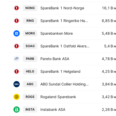
SpareBank 1 Nord-Norge
16,1 B
NONG
N
SpareBank 1 Ringerike Hadeland
6,85 B
RING
N
Sparebanken More
5,48 B
MORG
N
SpareBank 1 Ostfold Akershus
5,4 B
SOAG
N
Pareto Bank ASA
4,78 B
PARB
N
SpareBank 1 Helgeland
4,25 B
HELG
N
ABG Sundal Collier Holding ASA
3,84 B
ABG
N
Rogaland Sparebank
3,42 B
ROGS
N
Instabank ASA
2,26 B
INSTA
N