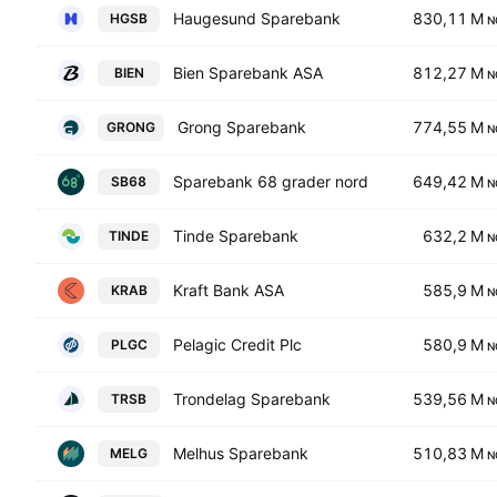
Haugesund Sparebank
830,11 M
HGSB
N
Bien Sparebank ASA
812,27 M
BIEN
N
Grong Sparebank
774,55 M
GRONG
N
Sparebank 68 grader nord
649,42 M
SB68
N
Tinde Sparebank
632,2 M
TINDE
N
Kraft Bank ASA
585,9 M
KRAB
N
Pelagic Credit Plc
580,9 M
PLGC
N
Trondelag Sparebank
539,56 M
TRSB
N
Melhus Sparebank
510,83 M
MELG
N