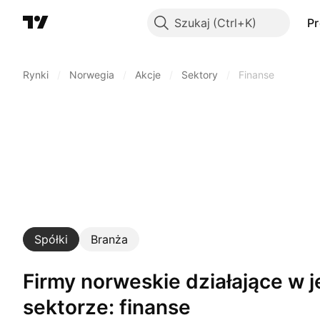
Szukaj
P
Rynki
/
Norwegia
/
Akcje
/
Sektory
/
Finanse
Spółki
Branża
Firmy norweskie działające w jednym
sektorze: finanse