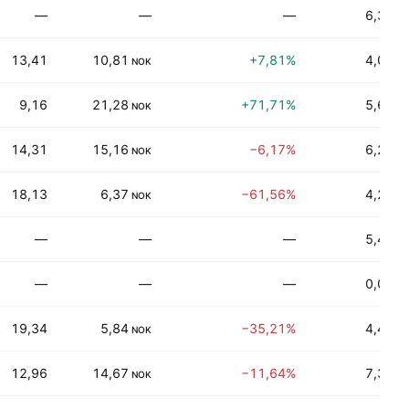
—
—
—
6,39%
13,41
10,81
+7,81%
4,01%
NOK
9,16
21,28
+71,71%
5,64%
NOK
14,31
15,16
−6,17%
6,22%
NOK
18,13
6,37
−61,56%
4,22%
NOK
—
—
—
5,45%
—
—
—
0,00%
19,34
5,84
−35,21%
4,42%
NOK
12,96
14,67
−11,64%
7,34%
NOK