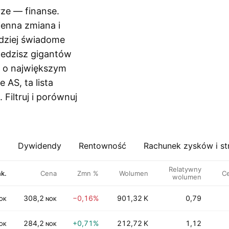
ze — finanse.
ienna zmiana i
dziej świadome
śledzisz gigantów
i o największym
AS, ta lista
 Filtruj i porównuj
a
Dywidendy
Rentowność
Rachunek zysków i st
Relatywny
nk.
Cena
Zmn %
Wolumen
C
wolumen
308,2
−0,16%
901,32 K
0,79
OK
NOK
284,2
+0,71%
212,72 K
1,12
OK
NOK