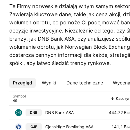
Te Firmy norweskie działają w tym samym sektor
Zawierają kluczowe dane, takie jak cena akcji, dz
wolumen obrotu, co pomoże Ci podejmować bar
decyzje inwestycyjne. Niezależnie od tego, czy 
branży, jak DNB Bank ASA, czy analizujesz spółk
wolumenie obrotu, jak Norwegian Block Exchange 
dostarcza cennych informacji dla każdej strategii.
spółki, aby łatwo śledzić trendy rynkowe.
Przegląd
Więcej
Wyniki
Dane techniczne
Wycen
Symbol
Kap. ry
DNB Bank ASA
444,72 B
DNB
N
Gjensidige Forsikring ASA
141,1 B
GJF
N