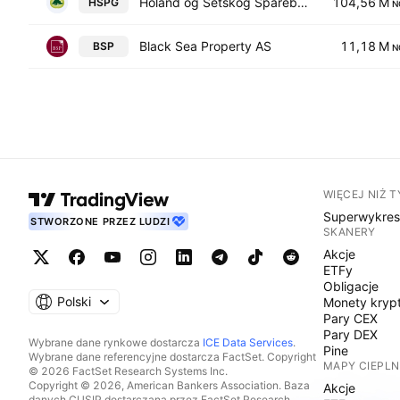
Holand og Setskog Sparebank
104,56 M
HSPG
N
Black Sea Property AS
11,18 M
BSP
N
WIĘCEJ NIŻ 
Superwykre
STWORZONE PRZEZ LUDZI
SKANERY
Akcje
ETFy
Obligacje
Polski
Monety kryp
Pary CEX
Pary DEX
Wybrane dane rynkowe dostarcza
ICE Data Services
.
Pine
Wybrane dane referencyjne dostarcza FactSet. Copyright
MAPY CIEPLN
© 2026 FactSet Research Systems Inc.
Copyright © 2026, American Bankers Association. Baza
Akcje
danych CUSIP dostarczana przez FactSet Research