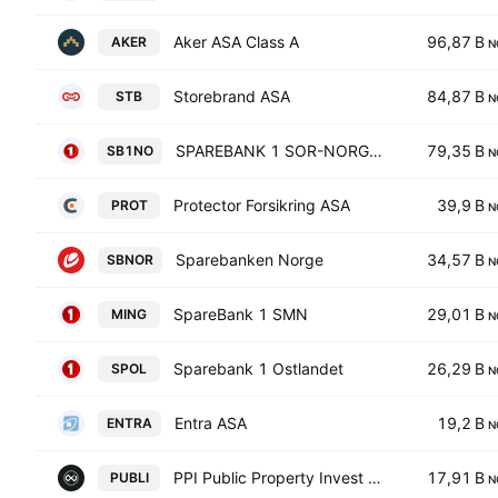
Aker ASA Class A
96,87 B
AKER
N
Storebrand ASA
84,87 B
STB
N
SPAREBANK 1 SOR-NORGE ASA
79,35 B
SB1NO
N
Protector Forsikring ASA
39,9 B
PROT
N
Sparebanken Norge
34,57 B
SBNOR
N
SpareBank 1 SMN
29,01 B
MING
N
Sparebank 1 Ostlandet
26,29 B
SPOL
N
Entra ASA
19,2 B
ENTRA
N
PPI Public Property Invest AB
17,91 B
PUBLI
N