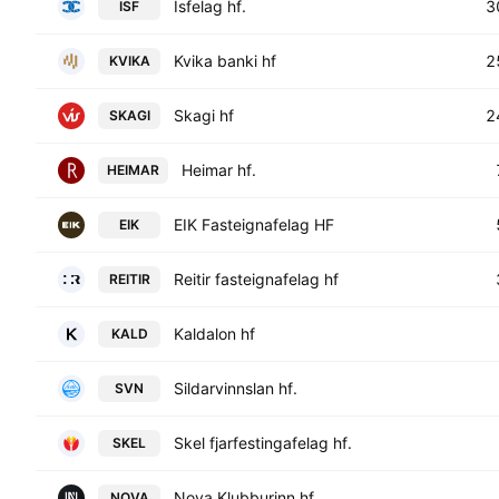
Isfelag hf.
3
ISF
Kvika banki hf
2
KVIKA
Skagi hf
2
SKAGI
Heimar hf.
HEIMAR
EIK Fasteignafelag HF
EIK
Reitir fasteignafelag hf
REITIR
Kaldalon hf
KALD
Sildarvinnslan hf.
SVN
Skel fjarfestingafelag hf.
SKEL
Nova Klubburinn hf.
NOVA