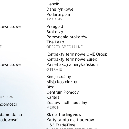
Cennik
Dane rynkowe
Podaruj plan
TRADING
towalutowe
Przegląd
Brokerzy
Porównanie brokerów
The Leap
E
OFERTY SPECJALNE
Kontrakty terminowe CME Group
Kontrakty terminowe Eurex
towalutowe
Pakiet akcji amerykańskich
O FIRMIE
y
Kim jesteśmy
Misja kosmiczna
Blog
Centrum Pomocy
DUKTÓW
Kariera
Zestaw multimedialny
adomości
MERCH
damentalne
Sklep TradingView
hodowości
Karty tarota dla traderów
C63 TradeTime