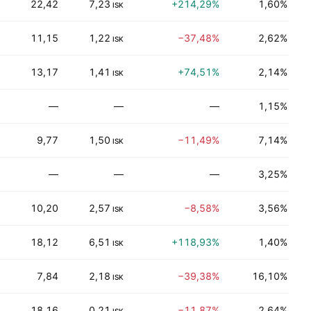
22,42
7,23
+214,29%
1,60%
D
ISK
11,15
1,22
−37,48%
2,62%
F
ISK
13,17
1,41
+74,51%
2,14%
F
ISK
—
—
—
1,15%
F
9,77
1,50
−11,49%
7,14%
F
ISK
—
—
—
3,25%
F
10,20
2,57
−8,58%
3,56%
F
ISK
18,12
6,51
+118,93%
1,40%
D
ISK
7,84
2,18
−39,38%
16,10%
U
ISK
18,16
0,21
−11,87%
2,64%
H