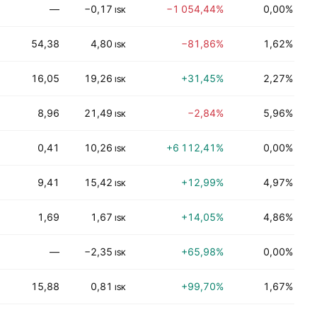
—
−0,17
−1 054,44%
0,00%
T
ISK
54,38
4,80
−81,86%
1,62%
T
ISK
16,05
19,26
+31,45%
2,27%
H
ISK
8,96
21,49
−2,84%
5,96%
F
ISK
0,41
10,26
+6 112,41%
0,00%
U
ISK
9,41
15,42
+12,99%
4,97%
F
ISK
1,69
1,67
+14,05%
4,86%
U
ISK
—
−2,35
+65,98%
0,00%
K
ISK
15,88
0,81
+99,70%
1,67%
K
ISK