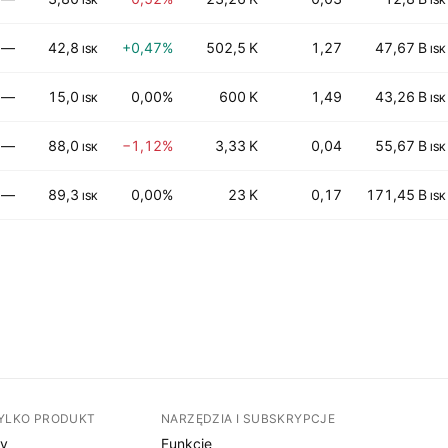
ISK
ISK
—
42,8
+0,47%
502,5 K
1,27
47,67 B
ISK
ISK
—
15,0
0,00%
600 K
1,49
43,26 B
ISK
ISK
—
88,0
−1,12%
3,33 K
0,04
55,67 B
ISK
ISK
—
89,3
0,00%
23 K
0,17
171,45 B
ISK
ISK
TYLKO PRODUKT
NARZĘDZIA I SUBSKRYPCJE
sy
Funkcje