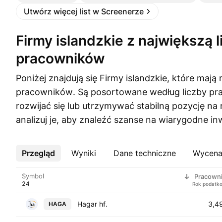
Utwórz więcej list w Screenerze
Firmy islandzkie z największą liczbą
pracowników
Poniżej znajdują się Firmy islandzkie, które mają 
pracowników. Są posortowane według liczby pr
rozwijać się lub utrzymywać stabilną pozycję na 
analizuj je, aby znaleźć szanse na wiarygodne in
Przegląd
Więcej
Wyniki
Dane techniczne
Wycen
Symbol
Pracown
Rok podatk
Hagar hf.
3,4
HAGA