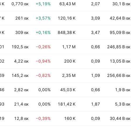
8 K
0,770
+5,19%
63,43 M
2,07
30,1 B
ISK
ISK
7 K
261
+3,57%
120,16 K
3,09
42,64 B
ISK
ISK
9 K
309
+0,16%
848,38 K
3,47
95,09 B
ISK
ISK
01
192,5
−0,26%
1,17 M
0,66
246,85 B
ISK
ISK
02
4,22
−0,94%
200 K
0,09
13,05 B
ISK
ISK
69
145,2
−0,82%
2,35 M
1,09
256,66 B
ISK
ISK
46
2,82
0,00%
45,03 K
0,66
1,9 B
ISK
ISK
93
21,4
0,00%
181,42 K
1,87
5,3 B
ISK
ISK
19
12,8
−0,39%
160 K
0,09
30,44 B
ISK
ISK