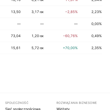
ISK
13,50
3,17
−2,85%
2,23%
F
ISK
—
—
—
0,00%
D
73,04
1,20
−60,76%
0,49%
P
ISK
15,61
5,72
+70,00%
2,35%
P
ISK
SPOŁECZNOŚĆ
ROZWIĄZANIA BIZNESOWE
Sieć społecznościowa
Widżety