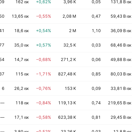
09
162
+0,62%
3,96 K
0,05
131,8 B
ISK
ISK
50
13,65
−0,55%
2,08 M
0,47
59,43 B
ISK
ISK
41
18,6
+0,54%
2 M
1,10
36,09 B
ISK
ISK
77
35,0
+0,57%
32,5 K
0,03
68,46 B
ISK
ISK
54
14,7
−0,68%
271,2 K
0,06
49,88 B
ISK
ISK
37
115
−1,71%
827,48 K
0,85
80,03 B
ISK
ISK
6
26,2
−0,76%
153 K
0,09
33,81 B
ISK
ISK
—
118
−0,84%
119,13 K
0,74
219,65 B
ISK
ISK
—
17,1
−0,58%
623,38 K
0,81
29,45 B
ISK
ISK
—
3,80
−0,52%
23,26 K
0,03
12,8 B