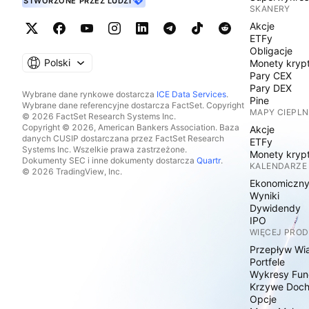
STWORZONE PRZEZ LUDZI
SKANERY
Akcje
ETFy
Obligacje
Polski
Monety kryp
Pary CEX
Pary DEX
Wybrane dane rynkowe dostarcza
ICE Data Services
.
Pine
Wybrane dane referencyjne dostarcza FactSet. Copyright
MAPY CIEPLN
© 2026 FactSet Research Systems Inc.
Copyright © 2026, American Bankers Association. Baza
Akcje
danych CUSIP dostarczana przez FactSet Research
ETFy
Systems Inc. Wszelkie prawa zastrzeżone.
Monety kryp
Dokumenty SEC i inne dokumenty dostarcza
Quartr
.
KALENDARZE
© 2026 TradingView, Inc.
Ekonomiczn
Wyniki
Dywidendy
IPO
WIĘCEJ PRO
Przepływ Wi
Portfele
Wykresy Fun
Krzywe Doc
Opcje