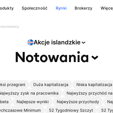
rodukty
Społeczność
Rynki
Brokerzy
Więce
 pracodawcy
Akcje
islandzkie
Notowania
ksi przegrani
Duża kapitalizacja
Niska kapitalizacja
Najwyższy zysk na pracownika
Najwyższy przychód na
 beta
Najlepsze wyniki
Najwyższe przychody
Na
ychczasowe Minimum
52 Tygodniowy Szczyt
52 Ty