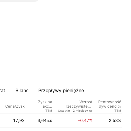
rat
Bilans
Przepływy pieniężne
Zysk na
Wzrost
Rentowność
Cena/Zysk
S
akcję
rzeczywistego
dywidend %
rzeczywisty
zysku na akcję
TTM
Ostatnie 12 miesięcy r/r
TTM
17,92
6,64
−0,47%
2,53%
H
ISK