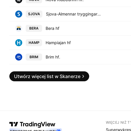
Sjova-Almennar tryggingar hf
SJOVA
Bera hf
BERA
Hampiajan hf
HAMP
Brim hf.
BRIM
Utwórz więcej list w Skanerze
WIĘCEJ NIŻ 
Superwykre