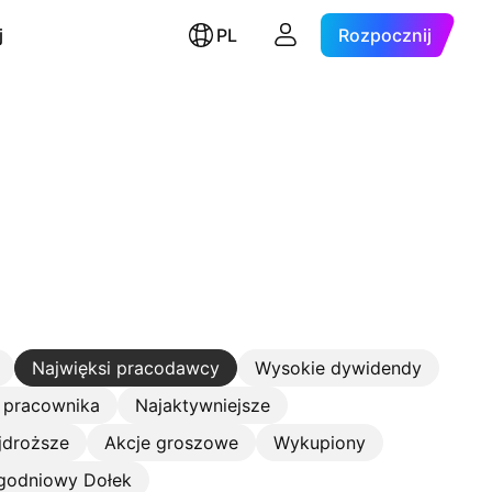
j
PL
Rozpocznij
Najwięksi pracodawcy
Wysokie dywidendy
 pracownika
Najaktywniejsze
jdroższe
Akcje groszowe
Wykupiony
godniowy Dołek