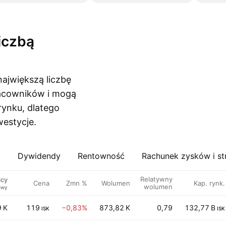
największą liczbę
acowników i mogą
rynku, dlatego
westycje.
a
Dywidendy
Rentowność
Rachunek zysków i st
Relatywny
icy
Cena
Zmn %
Wolumen
Kap. rynk.
wolumen
owy
9 K
119
−0,83%
873,82 K
0,79
132,77 B
ISK
ISK