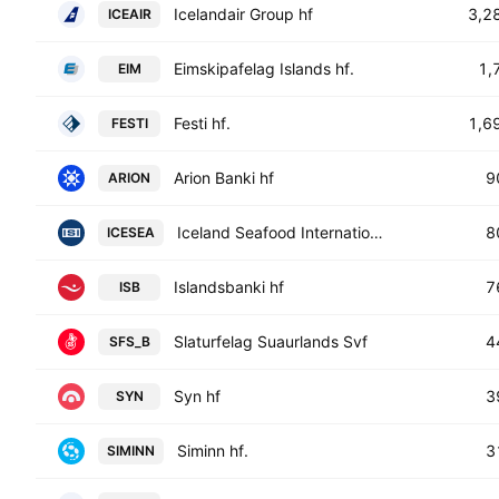
Icelandair Group hf
3,2
ICEAIR
Eimskipafelag Islands hf.
1,
EIM
Festi hf.
1,6
FESTI
Arion Banki hf
9
ARION
Iceland Seafood International hf
8
ICESEA
Islandsbanki hf
7
ISB
Slaturfelag Suaurlands Svf
4
SFS_B
Syn hf
3
SYN
Siminn hf.
3
SIMINN