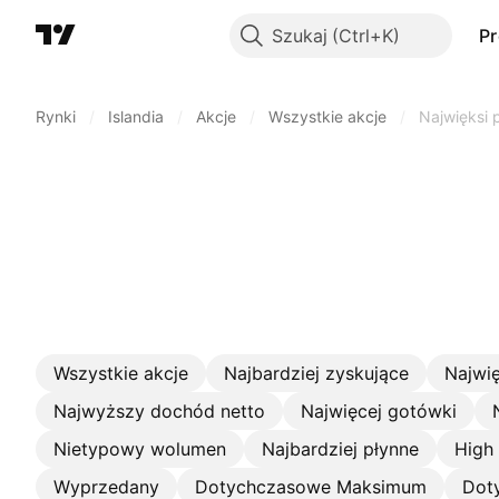
Szukaj
P
Rynki
/
Islandia
/
Akcje
/
Wszystkie akcje
/
Najwięksi
Wszystkie akcje
Najbardziej zyskujące
Najwię
Najwyższy dochód netto
Najwięcej gotówki
Nietypowy wolumen
Najbardziej płynne
High
Wyprzedany
Dotychczasowe Maksimum
Dot