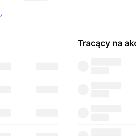
Tracący na
ak