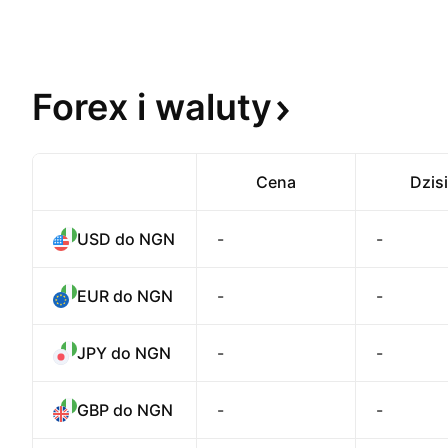
Forex i
waluty
Cena
Dzisi
USD do NGN
-
-
EUR do NGN
-
-
JPY do NGN
-
-
GBP do NGN
-
-