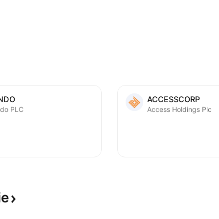
NDO
ACCESSCORP
do PLC
Access Holdings Plc
ie