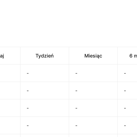
aj
Tydzień
Miesiąc
6 m
-
-
-
-
-
-
-
-
-
-
-
-