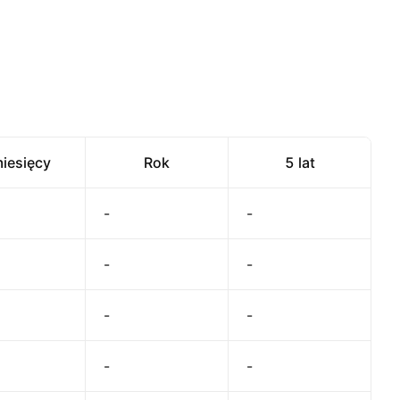
iesięcy
Rok
5 lat
-
-
-
-
-
-
-
-