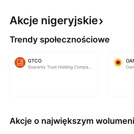
Akcje
nigeryjskie
Trendy społecznościowe
GTCO
OA
Guaranty Trust Holding Company Plc
Oan
Akcje o największym
wolumen