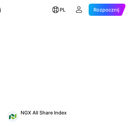
j
PL
Rozpocznij
NGX All Share Index