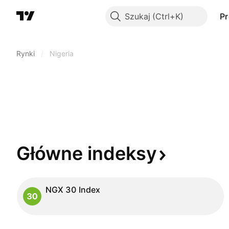
Szukaj
P
Rynki
/
Nigeria
Główne
indeksy
NGX 30 Index