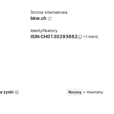
Strona internetowa
bkw.ch
Identyfikatory
ISIN
CH0130293662
+1 więcej
na
zyski
Roczny
Więcej
Kwartalny