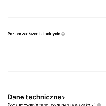
Poziom zadłużenia i
pokrycie
Dane
techniczne
Podsumowanie tego, co sugerują
wskaźniki.