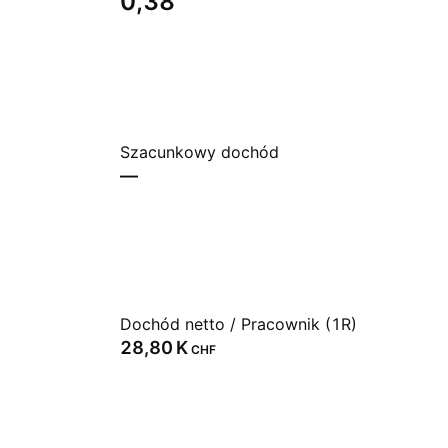
0,38
Szacunkowy dochód
—
Dochód netto / Pracownik (1R)
‪28,80 K‬
CHF