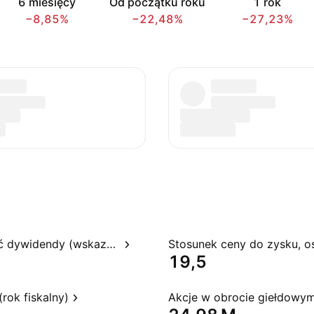
6 miesięcy
Od początku roku
1 rok
−8,85%
−22,48%
−27,23%
Rentowność dywidendy (wskazywana)
19,5
rok fiskalny)
Akcje w obrocie giełdowy