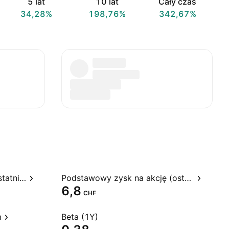
5 lat
10 lat
Cały czas
34,28%
198,76%
342,67%
Stosunek ceny do zysku, ostatnie 12 miesięcy
Podstawowy zysk na akcję (ostatnie 12 miesięcy)
6,8
CHF
m
Beta (1Y)