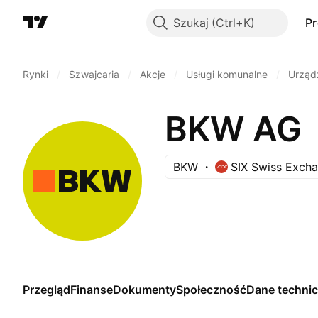
Szukaj
P
Rynki
/
Szwajcaria
/
Akcje
/
Usługi komunalne
/
Urząd
BKW AG
BKW
SIX Swiss Exch
Przegląd
Finanse
Dokumenty
Społeczność
Dane techni