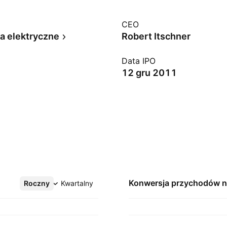
CEO
a elektryczne
Robert Itschner
Data IPO
12 gru 2011
Konwersja przychodów 
Roczny
Więcej
Kwartalny