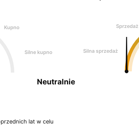
Sprzedaż
Kupno
Silna sprzedaż
Silne kupno
Neutralnie
przednich lat w celu