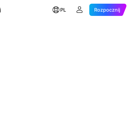
j
PL
Rozpocznij