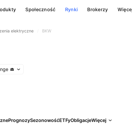
rodukty
Społeczność
Rynki
Brokerzy
Więce
zenia elektryczne
/
BKW
ange
czne
Prognozy
Sezonowość
ETFy
Obligacje
Więcej