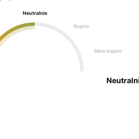
Neutralnie
Kupno
Silne kupno
Neutraln