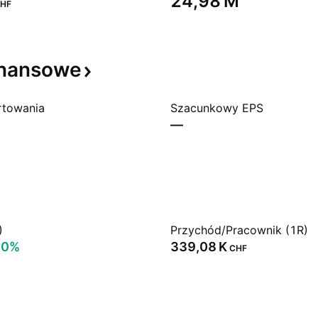
‪24,98 M‬
HF
inansowe
rtowania
Szacunkowy EPS
—
)
Przychód/Pracownik (1R)
40%
‪339,08 K‬
CHF