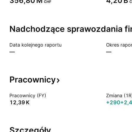
‪356,80 M‬
‪4,20 B‬
CHF
C
Nadchodzące sprawozdania
f
Data kolejnego raportu
Okres rapo
—
—
Pracownicy
Pracownicy (FY)
Zmiana (1R
‪12,39 K‬
+290
+2,
Szczegóły