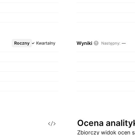
Wyniki
Roczny
Więcej
Kwartalny
Następny
:
—
Ocena
analit
Zbiorczy widok ocen
s