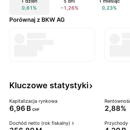
1 dzień
5 dni
1 miesiąc
0,61%
−1,26%
0,23%
Porównaj z BKW AG
Kluczowe
statystyki
Kapitalizacja rynkowa
‪6,96 B‬
2,88%
CHF
Dochód netto (rok fiskalny)
Przychody (