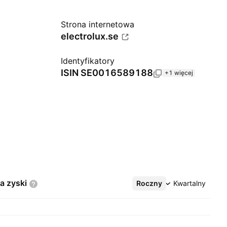
Strona internetowa
electrolux.se
Identyfikatory
ISIN
SE0016589188
+1 więcej
na
zyski
Roczny
Więcej
Kwartalny