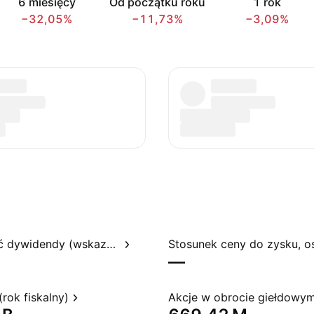
6 miesięcy
Od początku roku
1 rok
−32,05%
−11,73%
−3,09%
Rentowność dywidendy (wskazywana)
—
rok fiskalny)
Akcje w obrocie giełdowy