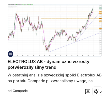
ELECTROLUX AB - dynamiczne wzrosty
potwierdziły silny trend
W ostatniej analizie szwedzkiej spółki Electrolux AB
na portalu Comparic.pl zwracaliśmy uwagę, na
przełamanie kluczowego oporu w obrębie poziomu
od Comparic
5
237.00. Wtedy też była mowa o poszukiwaniu
okazji zakupowych po korektach. Najbliższym
celem był wtedy opór blisko 258.00, który jak