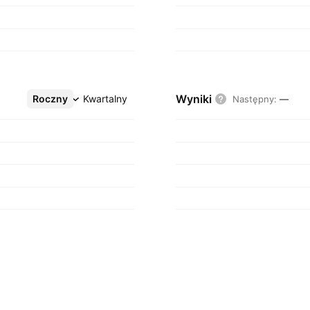
Wyniki
Roczny
Więcej
Kwartalny
Następny
:
—