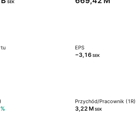
B‬
‪669,42 M‬
SEK
rtu
EPS
−3,16
SEK
)
Przychód/Pracownik (1R)
6%
‪3,22 M‬
SEK