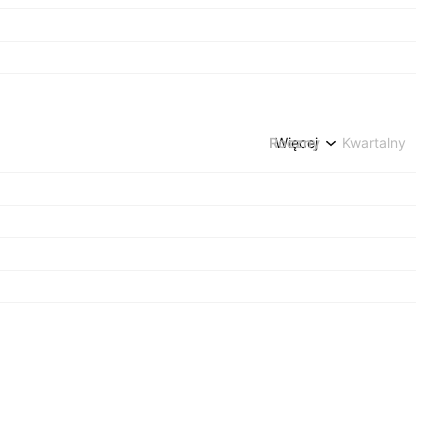
Roczny
Więcej
Kwartalny