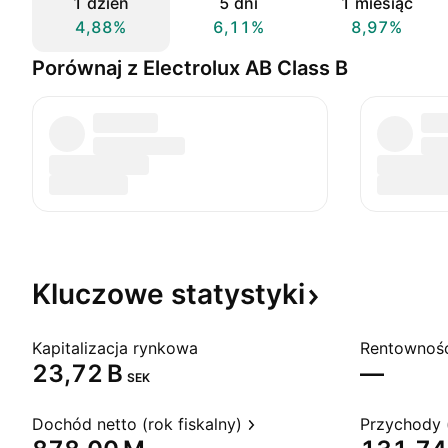
1 dzień
5 dni
1 miesiąc
4,88%
6,11%
8,97%
Porównaj z Electrolux AB Class B
Kluczowe
statystyki
Kapitalizacja rynkowa
‪23,72 B‬
—
SEK
Dochód netto (rok fiskalny)
Przychody (