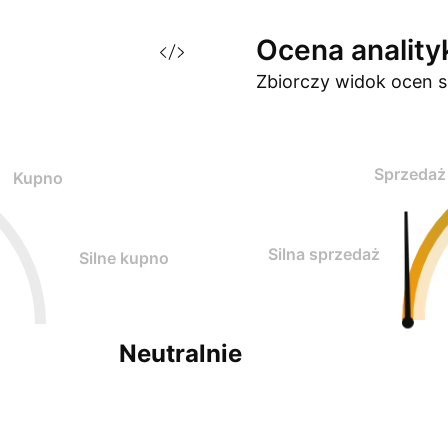
Ocena
analit
Zbiorczy widok ocen
s
Sprzedaż
Kupno
Silna sprzedaż
Silne kupno
Neutralnie