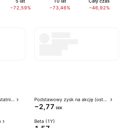
5 lat
10 lat
Cały czas
−72,59%
−73,46%
−46,92%
Stosunek ceny do zysku, ostatnie 12 miesięcy
Podstawowy zysk na akcję (ostatnie 12 miesięcy)
−2,77
SEK
m
Beta (1Y)