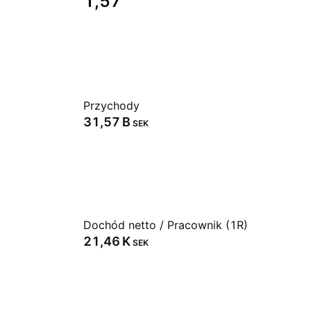
1,57
Przychody
‪31,57 B‬
SEK
Dochód netto / Pracownik (1R)
‪21,46 K‬
SEK