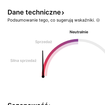
widać na poniższym wyk
Dane
techniczne
Podsumowanie tego, co sugerują
wskaźniki.
Neutralnie
Sprzedaż
Silna sprzedaż