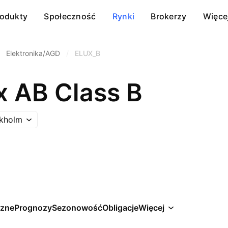
rodukty
Społeczność
Rynki
Brokerzy
Więce
Elektronika/AGD
/
ELUX_B
x AB Class B
kholm
czne
Prognozy
Sezonowość
Obligacje
Więcej