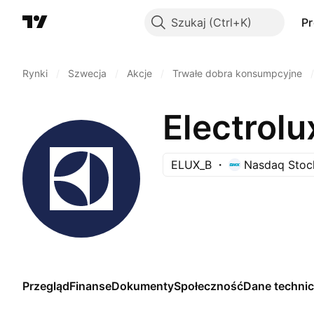
Szukaj
P
Rynki
/
Szwecja
/
Akcje
/
Trwałe dobra konsumpcyjne
/
Electrolu
ELUX_B
Nasdaq Stoc
Przegląd
Finanse
Dokumenty
Społeczność
Dane techni