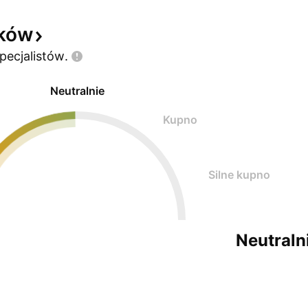
yków
pecjalistów.
Neutralnie
Kupno
Silne kupno
Neutraln