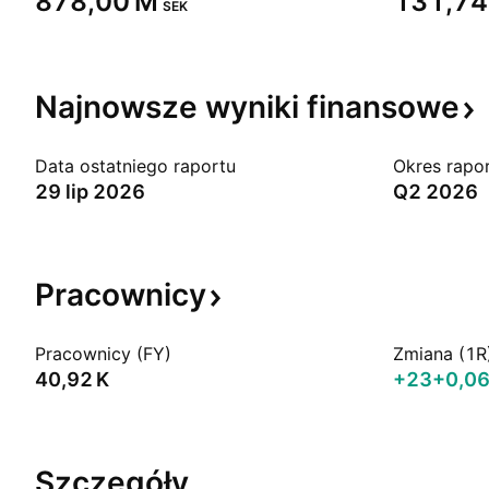
‪878,00 M‬
‪131,74 
SEK
Najnowsze wyniki
finansowe
Data ostatniego raportu
Okres rapo
29 lip 2026
Q2 2026
Pracownicy
Pracownicy (FY)
Zmiana (1R
‪40,92 K‬
+23
+0,0
Szczegóły