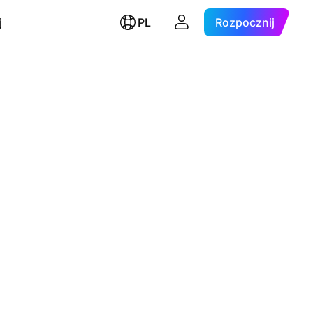
j
PL
Rozpocznij