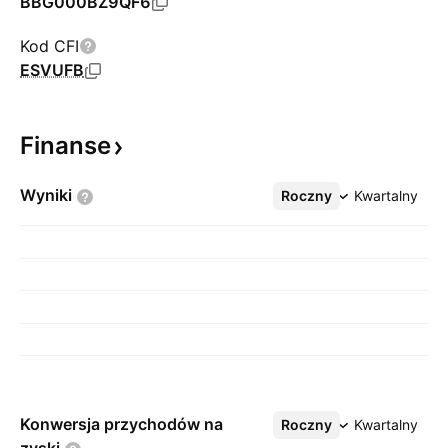
BBG000BZ9QF6
Kod CFI
ESVUFB
Finanse
Wyniki
Roczny
Więcej
Kwartalny
Konwersja przychodów na
Roczny
Więcej
Kwartalny