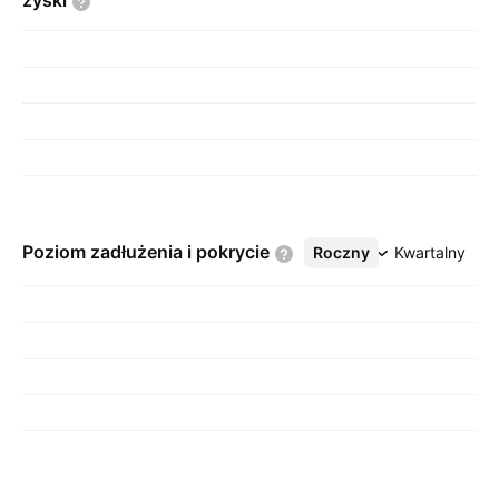
zyski
Poziom zadłużenia i
pokrycie
Roczny
Więcej
Kwartalny