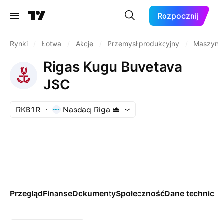
Rozpocznij
Rynki
/
Łotwa
/
Akcje
/
Przemysł produkcyjny
/
Maszyny
Rigas Kugu Buvetava
JSC
RKB1R
Nasdaq Riga
Przegląd
Finanse
Dokumenty
Społeczność
Dane technicz