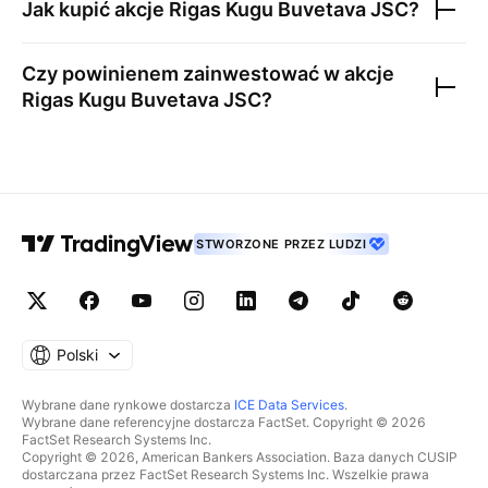
Jak kupić akcje
Rigas Kugu Buvetava JSC
?
Czy powinienem zainwestować w akcje
Rigas Kugu Buvetava JSC
?
STWORZONE PRZEZ LUDZI
Polski
Wybrane dane rynkowe dostarcza
ICE Data Services
.
Wybrane dane referencyjne dostarcza FactSet. Copyright © 2026
FactSet Research Systems Inc.
Copyright © 2026, American Bankers Association. Baza danych CUSIP
dostarczana przez FactSet Research Systems Inc. Wszelkie prawa