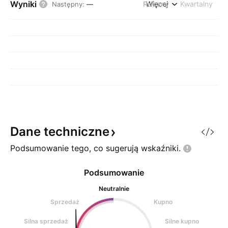
Wyniki
Roczny
Więcej
Kwartalny
Następny
:
—
Dane
techniczne
Podsumowanie tego, co sugerują
wskaźniki.
Podsumowanie
Neutralnie
Sprzedaż
Kupno
Silna sprzedaż
Silne kupno