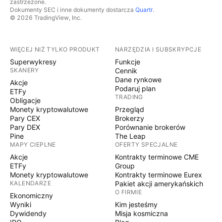
zastrzeżone.
Dokumenty SEC i inne dokumenty dostarcza
Quartr
.
© 2026 TradingView, Inc.
WIĘCEJ NIŻ TYLKO PRODUKT
NARZĘDZIA I SUBSKRYPCJE
Superwykresy
Funkcje
SKANERY
Cennik
Dane rynkowe
Akcje
Podaruj plan
ETFy
TRADING
Obligacje
Monety kryptowalutowe
Przegląd
Pary CEX
Brokerzy
Pary DEX
Porównanie brokerów
Pine
The Leap
MAPY CIEPLNE
OFERTY SPECJALNE
Akcje
Kontrakty terminowe CME
ETFy
Group
Monety kryptowalutowe
Kontrakty terminowe Eurex
KALENDARZE
Pakiet akcji amerykańskich
O FIRMIE
Ekonomiczny
Wyniki
Kim jesteśmy
Dywidendy
Misja kosmiczna