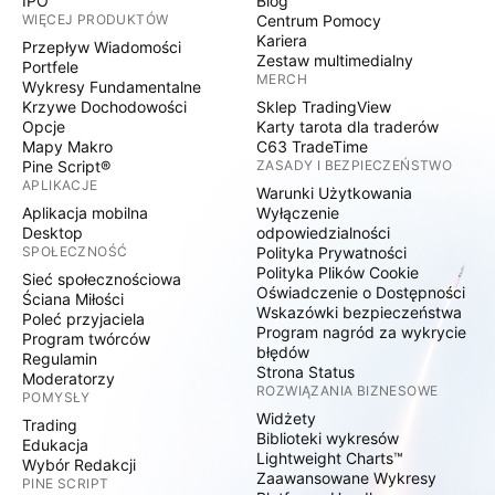
IPO
Blog
WIĘCEJ PRODUKTÓW
Centrum Pomocy
Kariera
Przepływ Wiadomości
Zestaw multimedialny
Portfele
MERCH
Wykresy Fundamentalne
Krzywe Dochodowości
Sklep TradingView
Opcje
Karty tarota dla traderów
Mapy Makro
C63 TradeTime
Pine Script®
ZASADY I BEZPIECZEŃSTWO
APLIKACJE
Warunki Użytkowania
Aplikacja mobilna
Wyłączenie
Desktop
odpowiedzialności
SPOŁECZNOŚĆ
Polityka Prywatności
Polityka Plików Cookie
Sieć społecznościowa
Oświadczenie o Dostępności
Ściana Miłości
Wskazówki bezpieczeństwa
Poleć przyjaciela
Program nagród za wykrycie
Program twórców
błędów
Regulamin
Strona Status
Moderatorzy
ROZWIĄZANIA BIZNESOWE
POMYSŁY
Widżety
Trading
Biblioteki wykresów
Edukacja
Lightweight Charts™
Wybór Redakcji
Zaawansowane Wykresy
PINE SCRIPT