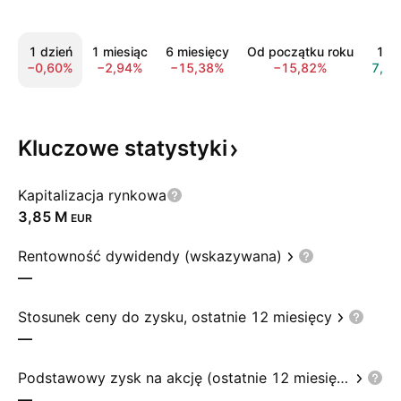
1 dzień
1 miesiąc
6 miesięcy
Od początku roku
1 ro
−0,60%
−2,94%
−15,38%
−15,82%
7,8
Kluczowe
statystyki
Kapitalizacja rynkowa
‪3,85 M‬
EUR
Rentowność dywidendy (wskazywana)
—
Stosunek ceny do zysku, ostatnie 12 miesięcy
—
Podstawowy zysk na akcję (ostatnie 12 miesięcy)
—