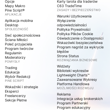
Opcje
Karty tarota dla traderów
Mapy Makro
C63 TradeTime
Pine Script®
ZASADY I BEZPIECZEŃSTWO
APLIKACJE
Warunki Użytkowania
Aplikacja mobilna
Wyłączenie
Desktop
odpowiedzialności
SPOŁECZNOŚĆ
Polityka Prywatności
Polityka Plików Cookie
Sieć społecznościowa
Oświadczenie o Dostępności
Ściana Miłości
Wskazówki bezpieczeństwa
Poleć przyjaciela
Program nagród za wykrycie
Program twórców
błędów
Regulamin
Strona Status
Moderatorzy
ROZWIĄZANIA BIZNESOWE
POMYSŁY
Widżety
Trading
Biblioteki wykresów
Edukacja
Lightweight Charts™
Wybór Redakcji
Zaawansowane Wykresy
PINE SCRIPT
Platforma Handlowa
Wskaźniki i strategie
MOŻLIWOŚCI ROZWOJU
Eksperci
Reklama
Freelancerzy
Integracja usług brokerskich
Sekcje Płatne
Program Partnerski
Program edukacyjny