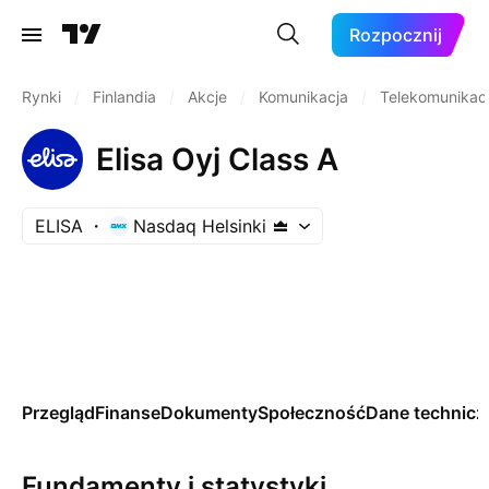
Rozpocznij
Rynki
/
Finlandia
/
Akcje
/
Komunikacja
/
Telekomunikac
Elisa Oyj Class A
ELISA
Nasdaq Helsinki
Przegląd
Finanse
Dokumenty
Społeczność
Dane technicz
Fundamenty i statystyki