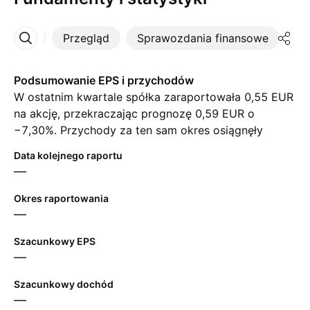
Przegląd
Sprawozdania finansowe
St
Więcej
Podsumowanie EPS i przychodów
W ostatnim kwartale spółka zaraportowała 0,55 EUR
na akcję, przekraczając prognozę 0,59 EUR o
−7,30%. Przychody za ten sam okres osiągnęły
‪550,80 M‬ EUR, mimo prognozy na poziomie
Data kolejnego raportu
‪557,14 M‬ EUR. W kolejnym kwartale analitycy
—
oczekują 0,63 EUR zysku na akcję oraz ‪561,68 M‬
EUR przychodów.
Okres raportowania
—
Szacunkowy EPS
—
Szacunkowy dochód
—