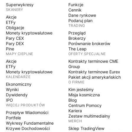
Superwykresy
Funkcje
SKANERY
Cennik
Dane rynkowe
Akcje
Podaruj plan
ETFy
TRADING
Obligacje
Monety kryptowalutowe
Przegląd
Pary CEX
Brokerzy
Pary DEX
Porównanie brokerów
Pine
The Leap
MAPY CIEPLNE
OFERTY SPECJALNE
Akcje
Kontrakty terminowe CME
ETFy
Group
Monety kryptowalutowe
Kontrakty terminowe Eurex
KALENDARZE
Pakiet akcji amerykańskich
O FIRMIE
Ekonomiczny
Wyniki
Kim jesteśmy
Dywidendy
Misja kosmiczna
IPO
Blog
WIĘCEJ PRODUKTÓW
Centrum Pomocy
Kariera
Przepływ Wiadomości
Zestaw multimedialny
Portfele
MERCH
Wykresy Fundamentalne
Krzywe Dochodowości
Sklep TradingView