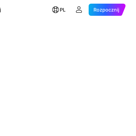
j
PL
Rozpocznij