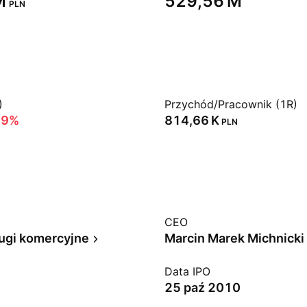
‬
‪529,56 M‬
PLN
)
Przychód/Pracownik (1R)
39%
‪814,66 K‬
PLN
CEO
ugi komercyjne
Marcin Marek Michnicki
Data IPO
25 paź 2010