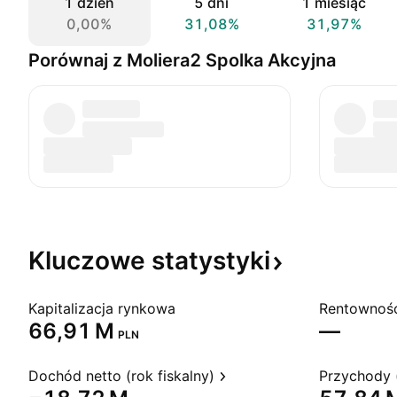
1 dzień
5 dni
1 miesiąc
0,00%
31,08%
31,97%
Porównaj z Moliera2 Spolka Akcyjna
Kluczowe
statystyki
Kapitalizacja rynkowa
‪66,91 M‬
—
PLN
Dochód netto (rok fiskalny)
Przychody (