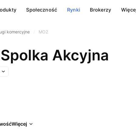
rodukty
Społeczność
Rynki
Brokerzy
Więce
ugi komercyjne
/
MO2
 Spolka Akcyjna
wość
Więcej