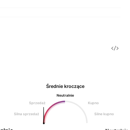
Średnie kroczące
Neutralnie
Sprzedaż
Kupno
Silna sprzedaż
Silne kupno