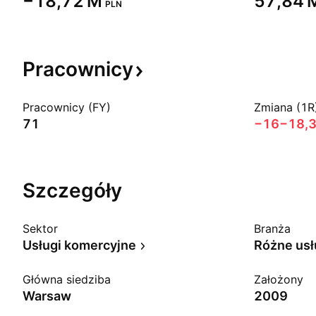
‪−18,72 M‬
‪57,84 M
PLN
Pracownicy
Pracownicy (FY)
Zmiana (1R
71
−16
−18,
Szczegóły
Sektor
Branża
Usługi komercyjne
Różne usł
Główna siedziba
Założony
Warsaw
2009