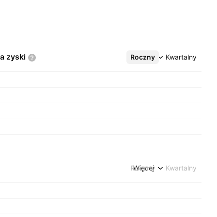
na
zyski
Roczny
Więcej
Kwartalny
Roczny
Więcej
Kwartalny