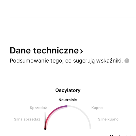
Dane
techniczne
Podsumowanie tego, co sugerują
wskaźniki.
Oscylatory
Neutralnie
Sprzedaż
Kupno
Silna sprzedaż
Silne kupno