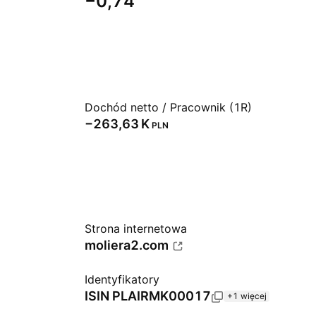
−0,74
Dochód netto / Pracownik (1R)
‪−263,63 K‬
PLN
Strona internetowa
moliera2.com
Identyfikatory
ISIN
PLAIRMK00017
+1 więcej