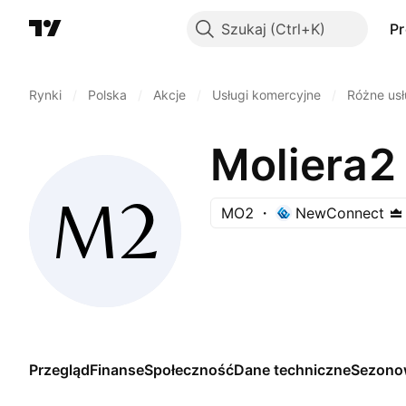
Szukaj
P
Rynki
/
Polska
/
Akcje
/
Usługi komercyjne
/
Różne usł
Moliera2
MO2
NewConnect
Przegląd
Finanse
Społeczność
Dane techniczne
Sezono