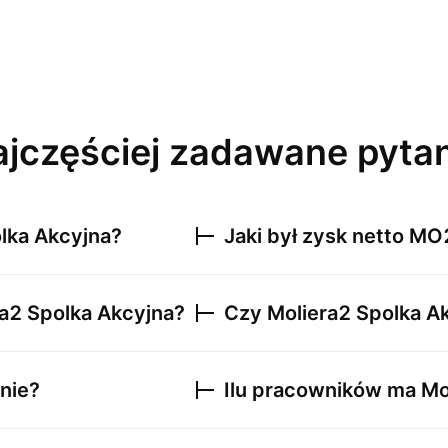
jczęściej zadawane pyta
lka Akcyjna
?
Jaki był zysk netto
MO
a2 Spolka Akcyjna
?
Czy
Moliera2 Spolka A
nie?
Ilu pracowników ma
Mo