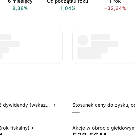
6 miesięcy
Od początku roku
1 rok
8,38%
1,04%
−32,64%
Rentowność dywidendy (wskazywana)
—
rok fiskalny)
Akcje w obrocie giełdowy