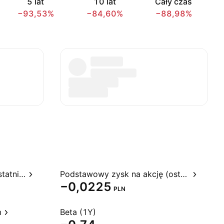
5 lat
10 lat
Cały czas
−93,53%
−84,60%
−88,98%
Stosunek ceny do zysku, ostatnie 12 miesięcy
Podstawowy zysk na akcję (ostatnie 12 miesięcy)
−0,0225
PLN
m
Beta (1Y)