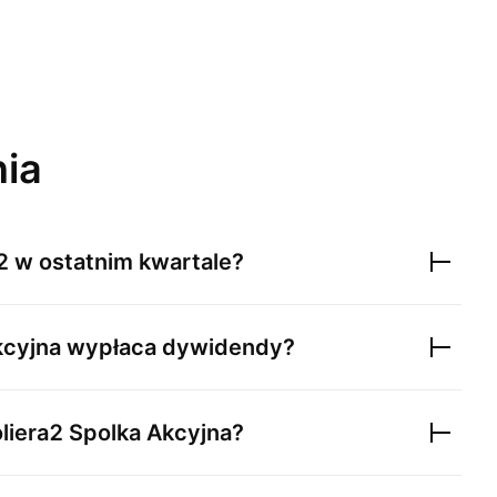
nia
2
w ostatnim kwartale?
kcyjna
wypłaca dywidendy?
liera2 Spolka Akcyjna
?