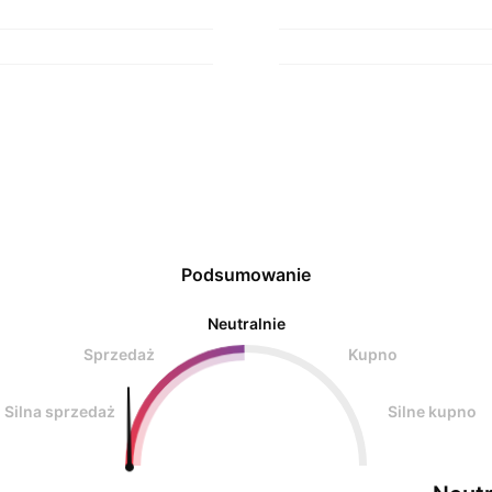
Podsumowanie
Neutralnie
Sprzedaż
Kupno
Silna sprzedaż
Silne kupno