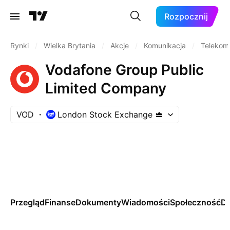
Rozpocznij
Rynki
/
Wielka Brytania
/
Akcje
/
Komunikacja
/
Telekom
Vodafone Group Public
Limited Company
VOD
London Stock Exchange
Przegląd
Finanse
Dokumenty
Wiadomości
Społeczność
Da