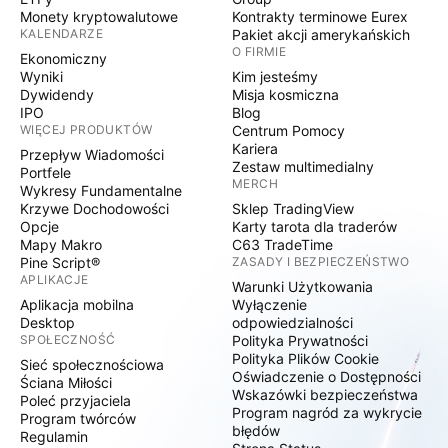
Monety kryptowalutowe
Kontrakty terminowe Eurex
KALENDARZE
Pakiet akcji amerykańskich
O FIRMIE
Ekonomiczny
Wyniki
Kim jesteśmy
Dywidendy
Misja kosmiczna
IPO
Blog
WIĘCEJ PRODUKTÓW
Centrum Pomocy
Kariera
Przepływ Wiadomości
Zestaw multimedialny
Portfele
MERCH
Wykresy Fundamentalne
Krzywe Dochodowości
Sklep TradingView
Opcje
Karty tarota dla traderów
Mapy Makro
C63 TradeTime
Pine Script®
ZASADY I BEZPIECZEŃSTWO
APLIKACJE
Warunki Użytkowania
Aplikacja mobilna
Wyłączenie
Desktop
odpowiedzialności
SPOŁECZNOŚĆ
Polityka Prywatności
Polityka Plików Cookie
Sieć społecznościowa
Oświadczenie o Dostępności
Ściana Miłości
Wskazówki bezpieczeństwa
Poleć przyjaciela
Program nagród za wykrycie
Program twórców
błędów
Regulamin