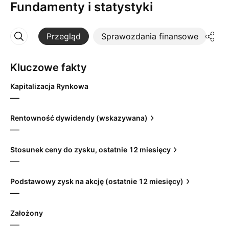
Fundamenty i statystyki
Przegląd
Sprawozdania finansowe
St
Więcej
Kluczowe fakty
Kapitalizacja Rynkowa
—
Rentowność dywidendy (wskazywana)
—
Stosunek ceny do zysku, ostatnie 12 miesięcy
—
Podstawowy zysk na akcję (ostatnie 12 miesięcy)
—
Założony
—