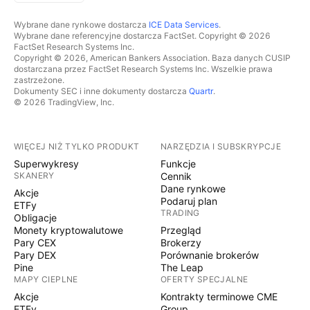
Wybrane dane rynkowe dostarcza
ICE Data Services
.
Wybrane dane referencyjne dostarcza FactSet. Copyright © 2026
FactSet Research Systems Inc.
Copyright © 2026, American Bankers Association. Baza danych CUSIP
dostarczana przez FactSet Research Systems Inc. Wszelkie prawa
zastrzeżone.
Dokumenty SEC i inne dokumenty dostarcza
Quartr
.
© 2026 TradingView, Inc.
WIĘCEJ NIŻ TYLKO PRODUKT
NARZĘDZIA I SUBSKRYPCJE
Superwykresy
Funkcje
SKANERY
Cennik
Dane rynkowe
Akcje
Podaruj plan
ETFy
TRADING
Obligacje
Monety kryptowalutowe
Przegląd
Pary CEX
Brokerzy
Pary DEX
Porównanie brokerów
Pine
The Leap
MAPY CIEPLNE
OFERTY SPECJALNE
Akcje
Kontrakty terminowe CME
ETFy
Group