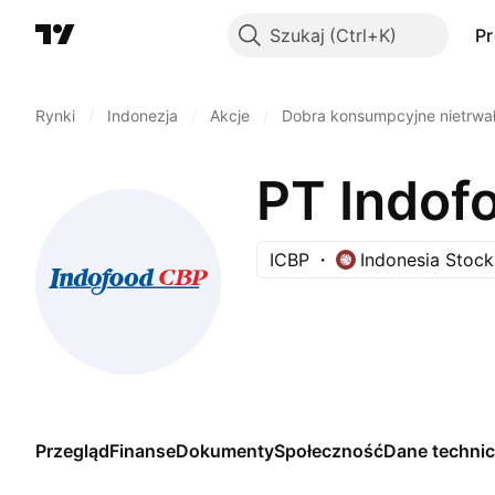
Szukaj
P
Rynki
/
Indonezja
/
Akcje
/
Dobra konsumpcyjne nietrwa
PT Indof
ICBP
Indonesia Stoc
Przegląd
Finanse
Dokumenty
Społeczność
Dane techni