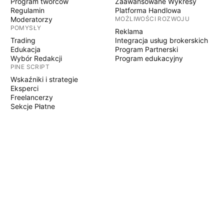
Program twórców
Zaawansowane Wykresy
Regulamin
Platforma Handlowa
Moderatorzy
MOŻLIWOŚCI ROZWOJU
POMYSŁY
Reklama
Trading
Integracja usług brokerskich
Edukacja
Program Partnerski
Wybór Redakcji
Program edukacyjny
PINE SCRIPT
Wskaźniki i strategie
Eksperci
Freelancerzy
Sekcje Płatne