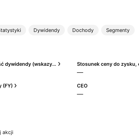
tatystyki
Dywidendy
Dochody
Segmenty
Rentowność dywidendy (wskazywana)
—
 (FY)
CEO
—
 akcji