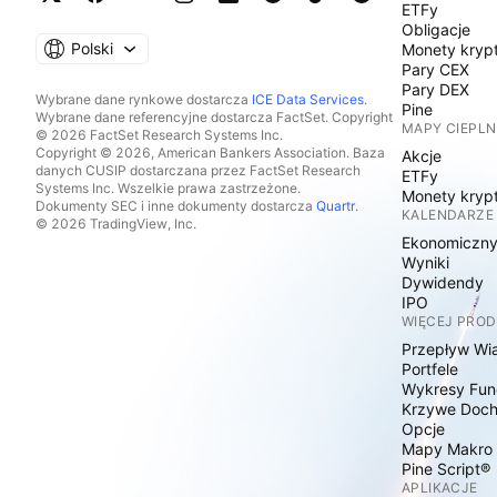
ETFy
Obligacje
Polski
Monety kryp
Pary CEX
Pary DEX
Wybrane dane rynkowe dostarcza
ICE Data Services
.
Pine
Wybrane dane referencyjne dostarcza FactSet. Copyright
MAPY CIEPLN
© 2026 FactSet Research Systems Inc.
Copyright © 2026, American Bankers Association. Baza
Akcje
danych CUSIP dostarczana przez FactSet Research
ETFy
Systems Inc. Wszelkie prawa zastrzeżone.
Monety kryp
Dokumenty SEC i inne dokumenty dostarcza
Quartr
.
KALENDARZE
© 2026 TradingView, Inc.
Ekonomiczn
Wyniki
Dywidendy
IPO
WIĘCEJ PRO
Przepływ Wi
Portfele
Wykresy Fun
Krzywe Doc
Opcje
Mapy Makro
Pine Script®
APLIKACJE