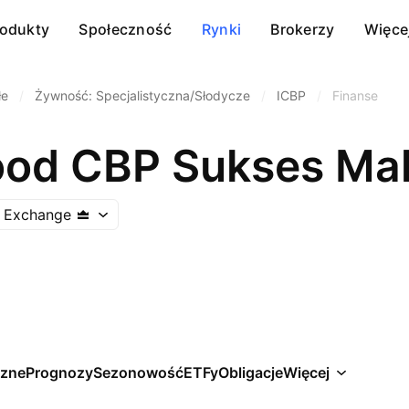
rodukty
Społeczność
Rynki
Brokerzy
Więce
łe
/
Żywność: Specjalistyczna/Słodycze
/
ICBP
/
Finanse
ood CBP Sukses Ma
k Exchange
czne
Prognozy
Sezonowość
ETFy
Obligacje
Więcej