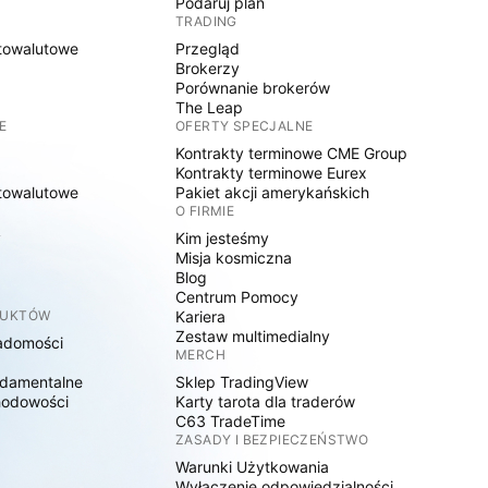
Podaruj plan
TRADING
towalutowe
Przegląd
Brokerzy
Porównanie brokerów
The Leap
E
OFERTY SPECJALNE
Kontrakty terminowe CME Group
Kontrakty terminowe Eurex
towalutowe
Pakiet akcji amerykańskich
O FIRMIE
y
Kim jesteśmy
Misja kosmiczna
Blog
Centrum Pomocy
DUKTÓW
Kariera
Zestaw multimedialny
adomości
MERCH
damentalne
Sklep TradingView
hodowości
Karty tarota dla traderów
C63 TradeTime
ZASADY I BEZPIECZEŃSTWO
Warunki Użytkowania
Wyłączenie odpowiedzialności