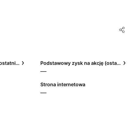
Stosunek ceny do zysku, ostatnie 12 miesięcy
Podstawowy zysk na akcję (ostatnie 12 miesięcy)
—
Strona internetowa
—