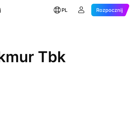
j
PL
Rozpocznij
kmur Tbk