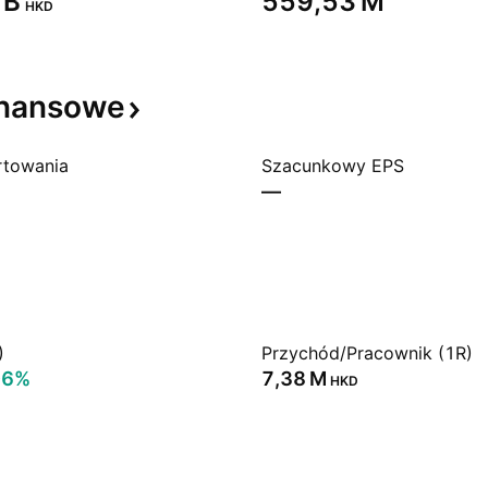
B‬
‪559,53 M‬
HKD
inansowe
rtowania
Szacunkowy EPS
—
)
Przychód/Pracownik (1R)
06%
‪7,38 M‬
HKD