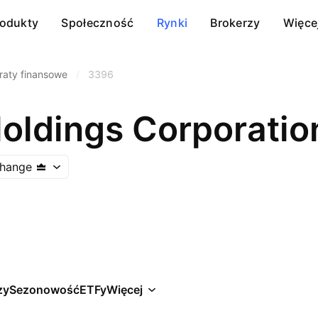
rodukty
Społeczność
Rynki
Brokerzy
Więce
raty finansowe
/
3396
oldings Corporatio
hange
zy
Sezonowość
ETFy
Więcej