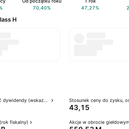
ęcy
Od początku roku
1 rok
%
70,40%
47,27%
lass H
Rentowność dywidendy (wskazywana)
43,15
rok fiskalny)
Akcje w obrocie giełdowy