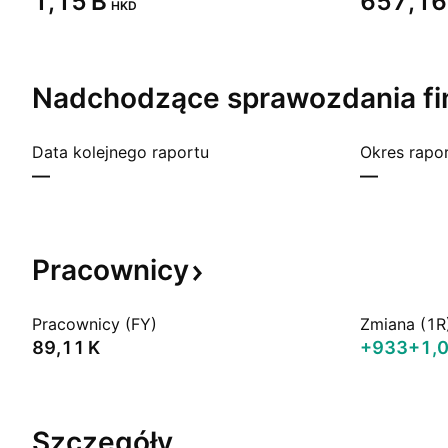
‪1,15 B‬
‪657,16 
HKD
Nadchodzące sprawozdania
f
Data kolejnego raportu
Okres rapo
—
—
Pracownicy
Pracownicy (FY)
Zmiana (1R
‪89,11 K‬
+933
+1,
Szczegóły