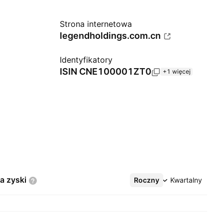
Strona internetowa
legendholdings.com.cn
Identyfikatory
ISIN
CNE100001ZT0
+1 więcej
na
zyski
Roczny
Więcej
Kwartalny