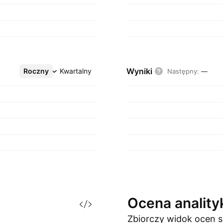
Wyniki
Roczny
Więcej
Kwartalny
Następny
:
—
Ocena
analit
Zbiorczy widok ocen
s