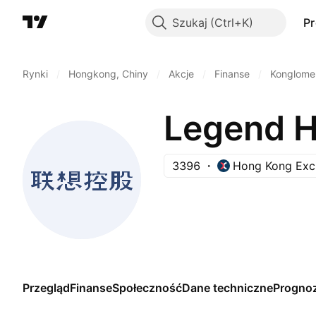
Szukaj
P
Rynki
/
Hongkong, Chiny
/
Akcje
/
Finanse
/
Konglome
Legend H
3396
Hong Kong Exc
Przegląd
Finanse
Społeczność
Dane techniczne
Progno