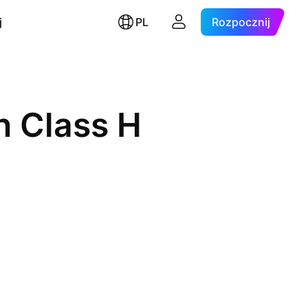
j
PL
Rozpocznij
n Class H