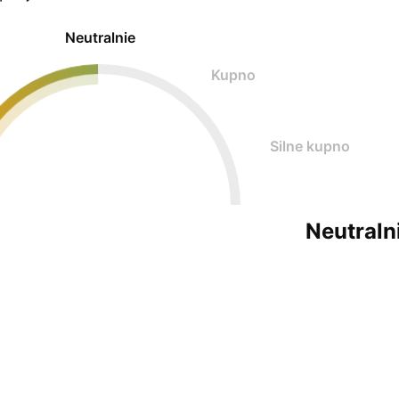
Neutralnie
Kupno
Silne kupno
Neutraln