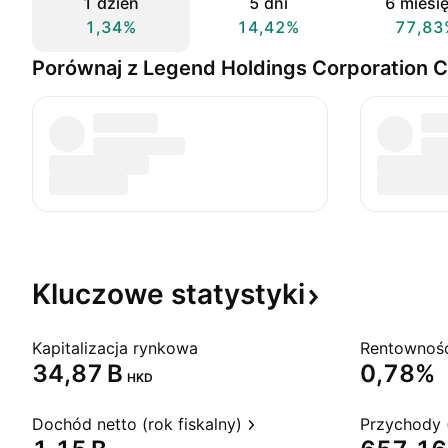
1 dzień
5 dni
6 miesi
1,34%
14,42%
77,83
Porównaj z Legend Holdings Corporation C
Kluczowe
statystyki
Kapitalizacja rynkowa
‪34,87 B‬
0,78%
HKD
Dochód netto (rok fiskalny)
Przychody (