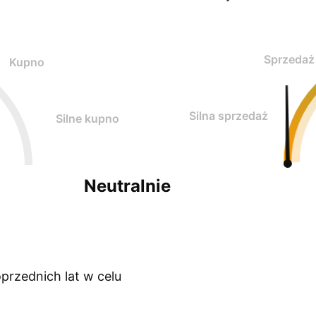
Sprzedaż
Kupno
Silna sprzedaż
Silne kupno
Neutralnie
przednich lat w celu