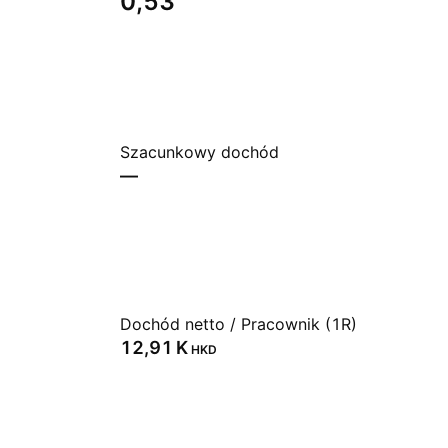
0,53
Szacunkowy dochód
—
Dochód netto / Pracownik (1R)
‪12,91 K‬
HKD