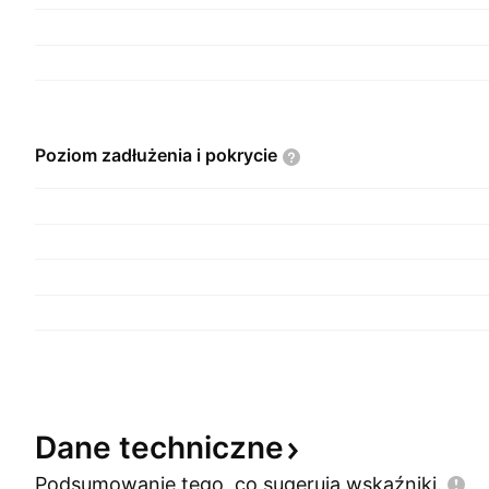
Poziom zadłużenia i
pokrycie
Dane
techniczne
Podsumowanie tego, co sugerują
wskaźniki.