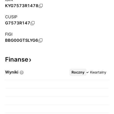
KYG7573R1478
CUSIP
G7573R147
FIGI
BBG00GTSLYG6
Finanse
Wyniki
Roczny
Więcej
Kwartalny