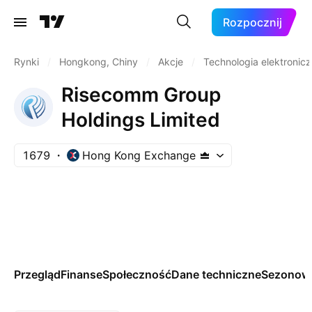
Rozpocznij
Rynki
/
Hongkong, Chiny
/
Akcje
/
Technologia elektronic
Risecomm Group
Holdings Limited
1679
Hong Kong Exchange
Przegląd
Finanse
Społeczność
Dane techniczne
Sezonow