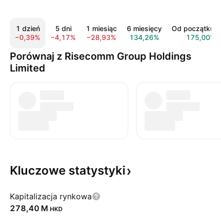
1 dzień
5 dni
1 miesiąc
6 miesięcy
Od początku r
−0,39%
−4,17%
−28,93%
134,26%
175,00%
Porównaj z Risecomm Group Holdings
Limited
Kluczowe
statystyki
Kapitalizacja rynkowa
‪278,40 M‬
HKD