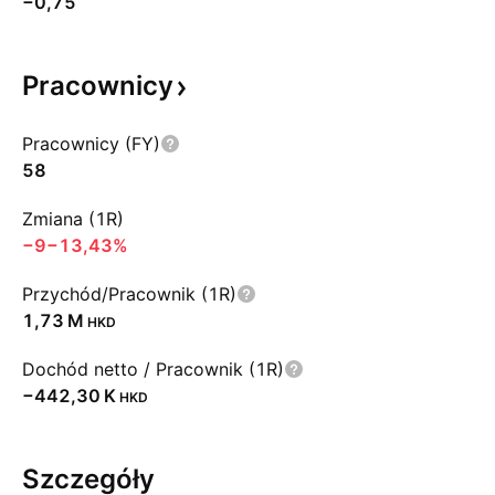
−0,75
Pracownicy
Pracownicy (FY)
58
Zmiana (1R)
−9
−13,43%
Przychód/Pracownik (1R)
‪1,73 M‬
HKD
Dochód netto / Pracownik (1R)
‪−442,30 K‬
HKD
Szczegóły