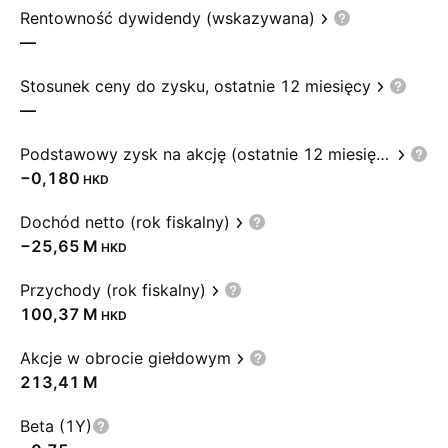
Rentowność dywidendy (wskazywana)
—
Stosunek ceny do zysku, ostatnie 12 miesięcy
—
Podstawowy zysk na akcję (ostatnie 12 miesięcy)
−0,180
HKD
Dochód netto (rok fiskalny)
‪−25,65 M‬
HKD
Przychody (rok fiskalny)
‪100,37 M‬
HKD
Akcje w obrocie giełdowym
‪213,41 M‬
Beta (1Y)