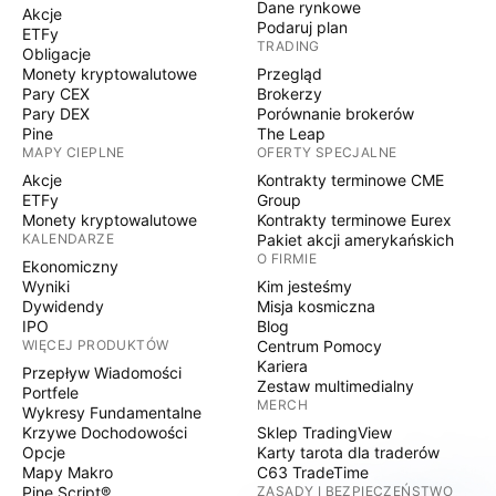
Dane rynkowe
Akcje
Podaruj plan
ETFy
TRADING
Obligacje
Monety kryptowalutowe
Przegląd
Pary CEX
Brokerzy
Pary DEX
Porównanie brokerów
Pine
The Leap
MAPY CIEPLNE
OFERTY SPECJALNE
Akcje
Kontrakty terminowe CME
ETFy
Group
Monety kryptowalutowe
Kontrakty terminowe Eurex
KALENDARZE
Pakiet akcji amerykańskich
O FIRMIE
Ekonomiczny
Wyniki
Kim jesteśmy
Dywidendy
Misja kosmiczna
IPO
Blog
WIĘCEJ PRODUKTÓW
Centrum Pomocy
Kariera
Przepływ Wiadomości
Zestaw multimedialny
Portfele
MERCH
Wykresy Fundamentalne
Krzywe Dochodowości
Sklep TradingView
Opcje
Karty tarota dla traderów
Mapy Makro
C63 TradeTime
Pine Script®
ZASADY I BEZPIECZEŃSTWO