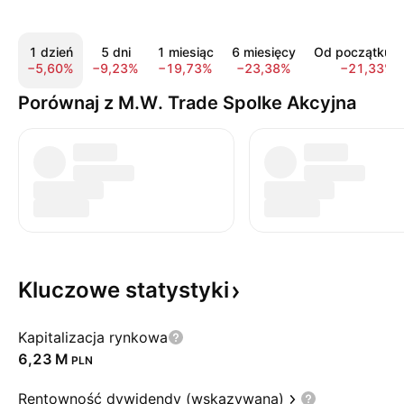
1 dzień
5 dni
1 miesiąc
6 miesięcy
Od początku r
−5,60%
−9,23%
−19,73%
−23,38%
−21,33%
Porównaj z M.W. Trade Spolke Akcyjna
Kluczowe
statystyki
Kapitalizacja rynkowa
‪6,23 M‬
PLN
Rentowność dywidendy (wskazywana)