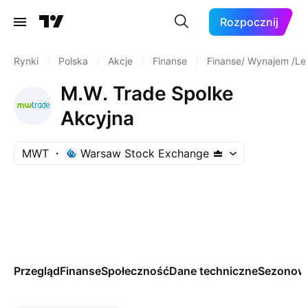
Rozpocznij
Rynki
/
Polska
/
Akcje
/
Finanse
/
Finanse/ Wynajem /Le
M.W. Trade Spolke
Akcyjna
MWT
Warsaw Stock Exchange
Przegląd
Finanse
Społeczność
Dane techniczne
Sezonow