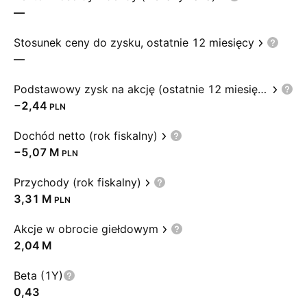
—
Stosunek ceny do zysku, ostatnie 12 miesięcy
—
Podstawowy zysk na akcję (ostatnie 12 miesięcy)
−2,44
PLN
Dochód netto (rok fiskalny)
‪−5,07 M‬
PLN
Przychody (rok fiskalny)
‪3,31 M‬
PLN
Akcje w obrocie giełdowym
‪2,04 M‬
Beta (1Y)
0,43