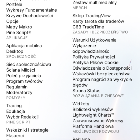
Zestaw multimedialny
Portfele
MERCH
Wykresy Fundamentalne
Krzywe Dochodowości
Sklep TradingView
Opcje
Karty tarota dla traderów
Mapy Makro
C63 TradeTime
Pine Script®
ZASADY I BEZPIECZEŃSTWO
APLIKACJE
Warunki Użytkowania
Aplikacja mobilna
Wyłączenie
Desktop
odpowiedzialności
SPOŁECZNOŚĆ
Polityka Prywatności
Polityka Plików Cookie
Sieć społecznościowa
Oświadczenie o Dostępności
Ściana Miłości
Wskazówki bezpieczeństwa
Poleć przyjaciela
Program nagród za wykrycie
Program twórców
błędów
Regulamin
Strona Status
Moderatorzy
ROZWIĄZANIA BIZNESOWE
POMYSŁY
Widżety
Trading
Biblioteki wykresów
Edukacja
Lightweight Charts™
Wybór Redakcji
Zaawansowane Wykresy
PINE SCRIPT
Platforma Handlowa
Wskaźniki i strategie
MOŻLIWOŚCI ROZWOJU
Eksperci
Reklama