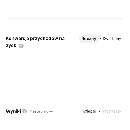
Konwersja przychodów na
Roczny
Więcej
Kwartalny
zyski
Wyniki
Roczny
Więcej
Kwartalny
Następny
:
—