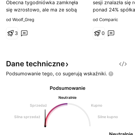
Obecna tygodniówka zamknęła
sesji znalazła się 
się wzrostowo, ale ma ze sobą
ponad 24% spółka
spory knot (niewykluczone z
Jedyną informacją
od Woolf_Greg
od Comparic
uwagi na niską płynność). Mimo
się wczoraj była t
wszystko chmura Ichimoku
przekroczeniu pr
3
0
wskazuje up, chikou nad ceną.
Quercus Absolute 
Wyrysowałem klin zwyżkujący,
progu 5% liczby g
który w globalnie trendzie
jednak sądzić aby
spadkowym daje raczej impuls
przyczyniła się d
Dane
techniczne
do kontynuacji spadków.
Wydaje się, ż
Podsumowanie tego, co sugerują
wskaźniki.
Pierwsze opory w ok
Podsumowanie
Neutralnie
Sprzedaż
Kupno
Silna sprzedaż
Silne kupno
Neutralnie