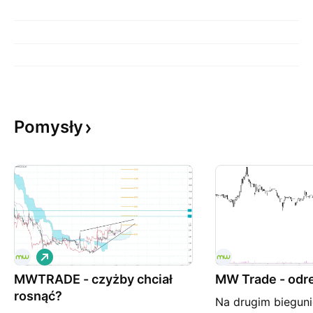
Pomysły
L
o
MWTRADE - czyżby chciał
n
MW Trade - odr
g
rosnąć?
Na drugim biegun