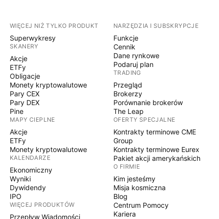
WIĘCEJ NIŻ TYLKO PRODUKT
NARZĘDZIA I SUBSKRYPCJE
Superwykresy
Funkcje
SKANERY
Cennik
Dane rynkowe
Akcje
Podaruj plan
ETFy
TRADING
Obligacje
Monety kryptowalutowe
Przegląd
Pary CEX
Brokerzy
Pary DEX
Porównanie brokerów
Pine
The Leap
MAPY CIEPLNE
OFERTY SPECJALNE
Akcje
Kontrakty terminowe CME
ETFy
Group
Monety kryptowalutowe
Kontrakty terminowe Eurex
KALENDARZE
Pakiet akcji amerykańskich
O FIRMIE
Ekonomiczny
Wyniki
Kim jesteśmy
Dywidendy
Misja kosmiczna
IPO
Blog
WIĘCEJ PRODUKTÓW
Centrum Pomocy
Kariera
Przepływ Wiadomości