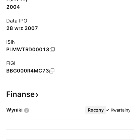
2004
Data IPO
28 wrz 2007
ISIN
PLMWTRD00013
FIGI
BBG000R4MC73
Finanse
Wyniki
Roczny
Więcej
Kwartalny