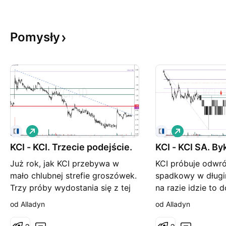
Pomysły
L
L
o
o
KCI - KCI. Trzecie podejście.
n
KCI - KCI SA. By
n
g
g
Już rok, jak KCI przebywa w
KCI próbuje odwró
mało chlubnej strefie groszówek.
spadkowy w długim
Trzy próby wydostania się z tej
na razie idzie to 
strefy jak na razie nieudane.
mają już pierwszy
od Alladyn
od Alladyn
Trzeba przyznać, że ta piątkowa
długoterminowy n
robi wrażenie pod względem
koncie. Po raz pi