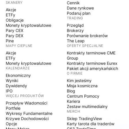
SKANERY
Cennik
Dane rynkowe
Akcje
Podaruj plan
ETFy
TRADING
Obligacje
Monety kryptowalutowe
Przegląd
Pary CEX
Brokerzy
Pary DEX
Porównanie brokerów
Pine
The Leap
MAPY CIEPLNE
OFERTY SPECJALNE
Akcje
Kontrakty terminowe CME
ETFy
Group
Monety kryptowalutowe
Kontrakty terminowe Eurex
KALENDARZE
Pakiet akcji amerykańskich
O FIRMIE
Ekonomiczny
Wyniki
Kim jesteśmy
Dywidendy
Misja kosmiczna
IPO
Blog
WIĘCEJ PRODUKTÓW
Centrum Pomocy
Kariera
Przepływ Wiadomości
Zestaw multimedialny
Portfele
MERCH
Wykresy Fundamentalne
Krzywe Dochodowości
Sklep TradingView
Opcje
Karty tarota dla traderów
Mapy Makro
C63 TradeTime