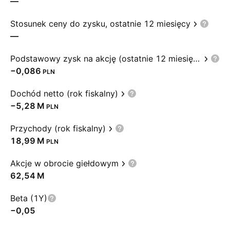
—
Stosunek ceny do zysku, ostatnie 12 miesięcy
—
Podstawowy zysk na akcję (ostatnie 12 miesięcy)
−0,086
PLN
Dochód netto (rok fiskalny)
‪−5,28 M‬
PLN
Przychody (rok fiskalny)
‪18,99 M‬
PLN
Akcje w obrocie giełdowym
‪62,54 M‬
Beta (1Y)
−0,05