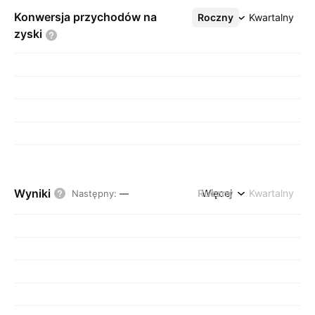
Konwersja przychodów na
Roczny
Więcej
Kwartalny
zyski
Wyniki
Roczny
Więcej
Kwartalny
Następny
:
—