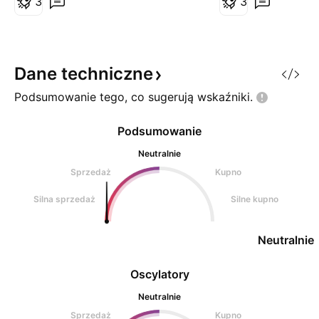
3
3
wolumenu, jak i wielkości odbicia
stycznia 2014 pad
ze strefy konsolidacji na krzywej
1,4 zł /zielona ra
ATR. W piątek nastąpił start
tego zrobić wsparc
rakiety. Kto nie zdą
opory to 1,94 zł g
Dane
techniczne
2,52 zł to
Podsumowanie tego, co sugerują
wskaźniki.
Podsumowanie
Neutralnie
Sprzedaż
Kupno
Silna sprzedaż
Silne kupno
Neutralnie
Oscylatory
Neutralnie
Sprzedaż
Kupno