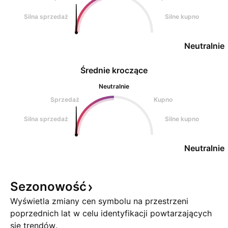
Silna sprzedaż
Silne kupno
Neutralnie
Średnie kroczące
Neutralnie
Sprzedaż
Kupno
Silna sprzedaż
Silne kupno
Neutralnie
Sezonowość
Wyświetla zmiany cen symbolu na przestrzeni
poprzednich lat w celu identyfikacji powtarzających
się trendów.