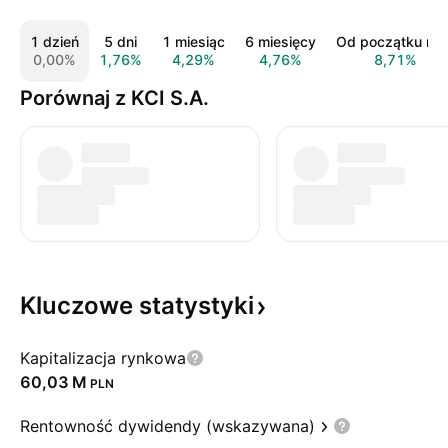
1 dzień
5 dni
1 miesiąc
6 miesięcy
Od początku rok
0,00%
1,76%
4,29%
4,76%
8,71%
Porównaj z KCI S.A.
Kluczowe
statystyki
Kapitalizacja rynkowa
‪60,03 M‬
PLN
Rentowność dywidendy (wskazywana)