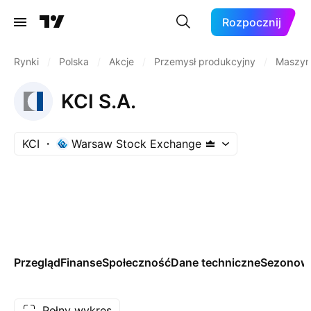
Rozpocznij
Rynki
/
Polska
/
Akcje
/
Przemysł produkcyjny
/
Maszyn
KCI S.A.
KCI
Warsaw Stock Exchange
Przegląd
Finanse
Społeczność
Dane techniczne
Sezonow
Pełny wykres