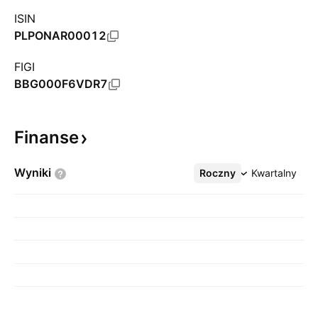
ISIN
PLPONAR00012
FIGI
BBG000F6VDR7
Finanse
Wyniki
Roczny
Więcej
Kwartalny