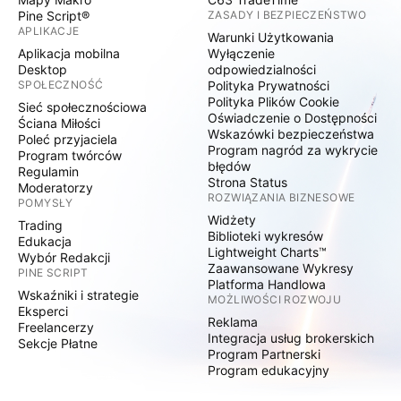
Pine Script®
ZASADY I BEZPIECZEŃSTWO
APLIKACJE
Warunki Użytkowania
Aplikacja mobilna
Wyłączenie
Desktop
odpowiedzialności
SPOŁECZNOŚĆ
Polityka Prywatności
Polityka Plików Cookie
Sieć społecznościowa
Oświadczenie o Dostępności
Ściana Miłości
Wskazówki bezpieczeństwa
Poleć przyjaciela
Program nagród za wykrycie
Program twórców
błędów
Regulamin
Strona Status
Moderatorzy
ROZWIĄZANIA BIZNESOWE
POMYSŁY
Widżety
Trading
Biblioteki wykresów
Edukacja
Lightweight Charts™
Wybór Redakcji
Zaawansowane Wykresy
PINE SCRIPT
Platforma Handlowa
Wskaźniki i strategie
MOŻLIWOŚCI ROZWOJU
Eksperci
Reklama
Freelancerzy
Integracja usług brokerskich
Sekcje Płatne
Program Partnerski
Program edukacyjny