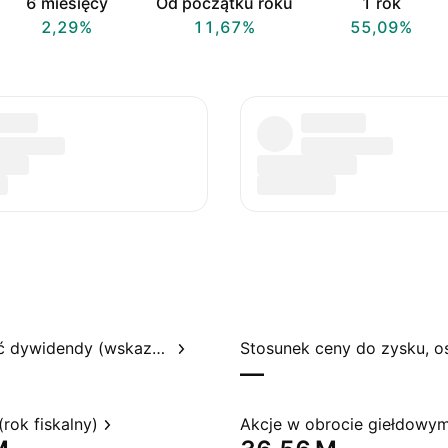
6 miesięcy
Od początku roku
1 rok
2,29%
11,67%
55,09%
Rentowność dywidendy (wskazywana)
—
rok fiskalny)
Akcje w obrocie giełdowy