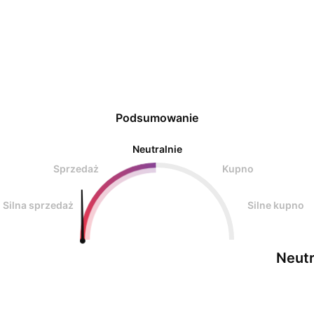
Podsumowanie
Neutralnie
Sprzedaż
Kupno
Silna sprzedaż
Silne kupno
Neutr