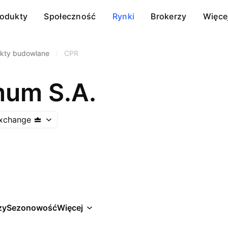
rodukty
Społeczność
Rynki
Brokerzy
Więce
kty budowlane
/
CPR
um S.A.
xchange
zy
Sezonowość
Więcej