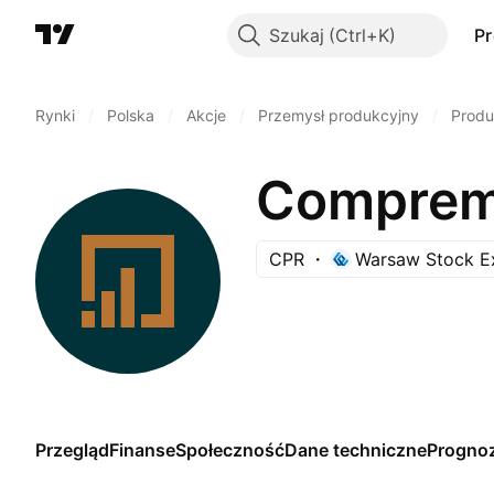
Szukaj
P
Rynki
/
Polska
/
Akcje
/
Przemysł produkcyjny
/
Produ
Comprem
CPR
Warsaw Stock E
Przegląd
Finanse
Społeczność
Dane techniczne
Progno