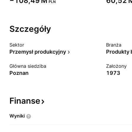
‪−108,49 M‬
‪60,52 M
PLN
Szczegóły
Sektor
Branża
Przemysł produkcyjny
Produkty
Główna siedziba
Założony
Poznan
1973
Finanse
Wyniki