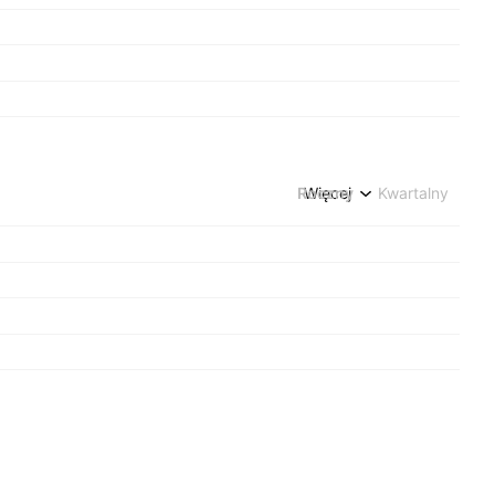
Roczny
Więcej
Kwartalny