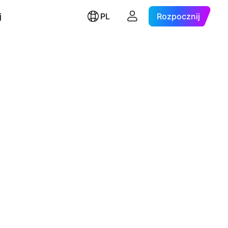
j
PL
Rozpocznij