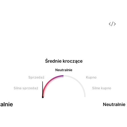
Średnie kroczące
Neutralnie
Sprzedaż
Kupno
Silna sprzedaż
Silne kupno
alnie
Neutralnie