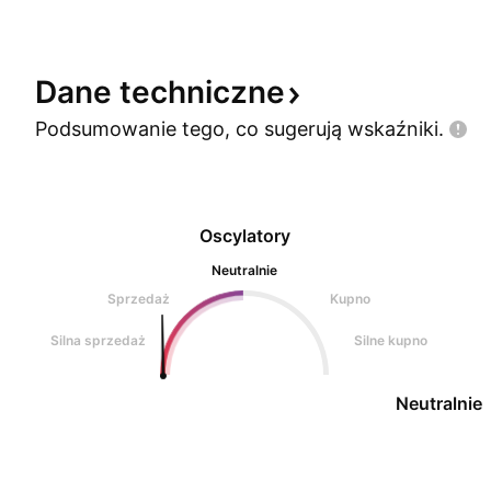
też tygodniowe TSI
Dane
techniczne
Podsumowanie tego, co sugerują
wskaźniki.
Oscylatory
Neutralnie
Sprzedaż
Kupno
Silna sprzedaż
Silne kupno
Neutralnie