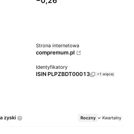
−0,26
Strona internetowa
compremum.pl
Identyfikatory
ISIN
PLPZBDT00013
+1 więcej
na
zyski
Roczny
Więcej
Kwartalny