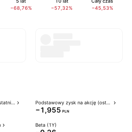
5 lat
10 lat
Cały czas
−68,76%
−57,32%
−45,53%
Stosunek ceny do zysku, ostatnie 12 miesięcy
Podstawowy zysk na akcję (ostatnie 12 miesięcy)
−1,955
PLN
m
Beta (1Y)