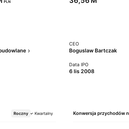
‬
‪36,56 M‬
PLN
CEO
 budowlane
Boguslaw Bartczak
Data IPO
6 lis 2008
Konwersja przychodów 
Roczny
Więcej
Kwartalny