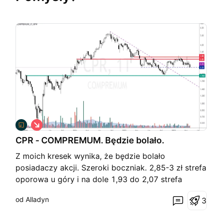
S
h
CPR - COMPREMUM. Będzie bolało.
o
r
Z moich kresek wynika, że będzie bolało
t
posiadaczy akcji. Szeroki boczniak. 2,85-3 zł strefa
oporowa u góry i na dole 1,93 do 2,07 strefa
wsparcia, tworzą tunel, w którym porusza się CPR.
od Alladyn
3
Na środku pierwsze wsparcie atakowane przez
niedźwiedzie od góry. O słabości rynku informują