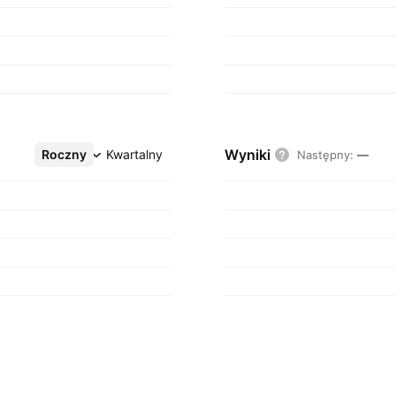
Wyniki
Roczny
Więcej
Kwartalny
Następny
:
—