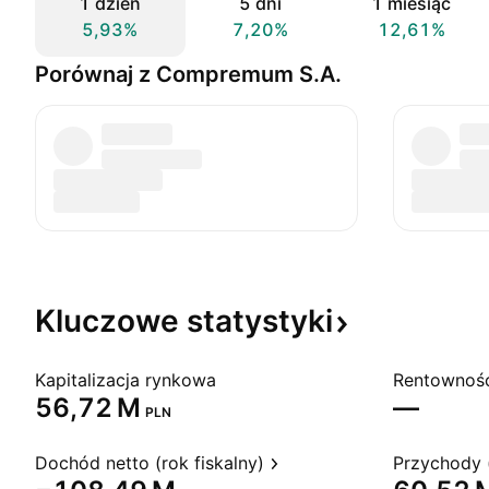
1 dzień
5 dni
1 miesiąc
5,93%
7,20%
12,61%
Porównaj z Compremum S.A.
Kluczowe
statystyki
Kapitalizacja rynkowa
‪56,72 M‬
—
PLN
Dochód netto (rok fiskalny)
Przychody (