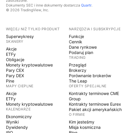
zastrzeżone.
Dokumenty SEC i inne dokumenty dostarcza
Quartr
.
© 2026 TradingView, Inc.
WIĘCEJ NIŻ TYLKO PRODUKT
NARZĘDZIA I SUBSKRYPCJE
Superwykresy
Funkcje
SKANERY
Cennik
Dane rynkowe
Akcje
Podaruj plan
ETFy
TRADING
Obligacje
Monety kryptowalutowe
Przegląd
Pary CEX
Brokerzy
Pary DEX
Porównanie brokerów
Pine
The Leap
MAPY CIEPLNE
OFERTY SPECJALNE
Akcje
Kontrakty terminowe CME
ETFy
Group
Monety kryptowalutowe
Kontrakty terminowe Eurex
KALENDARZE
Pakiet akcji amerykańskich
O FIRMIE
Ekonomiczny
Wyniki
Kim jesteśmy
Dywidendy
Misja kosmiczna
IPO
Blog