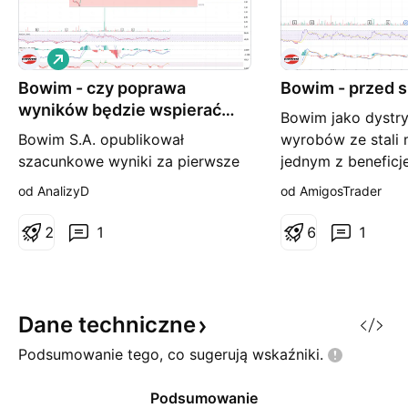
L
o
Bowim - czy poprawa
n
Bowim - przed 
g
wyników będzie wspierać
Bowim jako dystr
kurs?
Bowim S.A. opublikował
wyrobów ze stali
szacunkowe wyniki za pierwsze
jednym z beneficj
półrocze 2025 roku, pokazując
na Ukrainie i odb
od AnalizyD
od AmigosTrader
poprawę zarówno po stronie
zachowanie byków
przychodów, jak i operacyjnej
przyjrzeć się bliż
2
1
6
1
rentowności. Przychody wzrosły
Wykres 1 - W Od 
do 893,9 mln zł (+1,8% r/r), zysk
2022 kurs spadł o
operacyjny osiągnął 7,6 mln zł
widać na wykresie
(blisko 5-krotny wzrost r/r),
spadkowy przybra
Dane
techniczne
jednak wynik netto nadal
spadkowego i ob
Podsumowanie tego, co sugerują
wskaźniki.
pozostaje
Podsumowanie