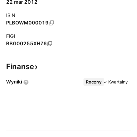
22 mar 2012
ISIN
PLBOWM000019
FIGI
BBG00255XHZ6
Finanse
Wyniki
Roczny
Więcej
Kwartalny