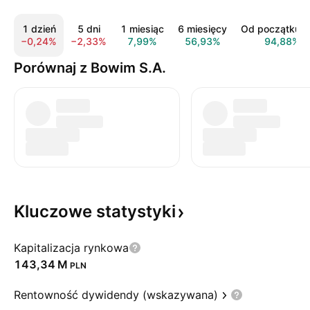
1 dzień
5 dni
1 miesiąc
6 miesięcy
Od początku r
−0,24%
−2,33%
7,99%
56,93%
94,88%
Porównaj z Bowim S.A.
Kluczowe
statystyki
Kapitalizacja rynkowa
‪143,34 M‬
PLN
Rentowność dywidendy (wskazywana)