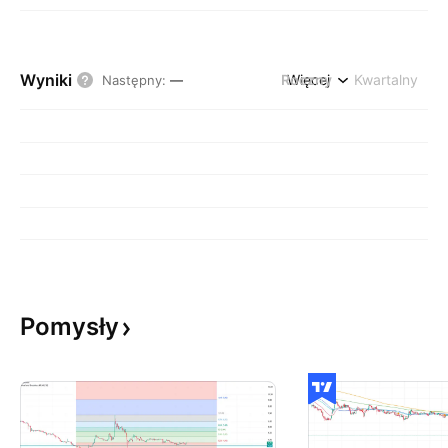
Wyniki
Roczny
Więcej
Kwartalny
Następny
:
—
Pomysły