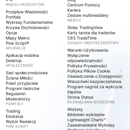
WIĘCEJ PRODUKTÓW
Centrum Pomocy
Kariera
Przepływ Wiadomości
Zestaw multimedialny
Portfele
MERCH
Wykresy Fundamentalne
Krzywe Dochodowości
Sklep TradingView
Opcje
Karty tarota dla traderów
Mapy Makro
C63 TradeTime
Pine Script®
ZASADY I BEZPIECZEŃSTWO
APLIKACJE
Warunki Użytkowania
Aplikacja mobilna
Wyłączenie
Desktop
odpowiedzialności
SPOŁECZNOŚĆ
Polityka Prywatności
Polityka Plików Cookie
Sieć społecznościowa
Oświadczenie o Dostępności
Ściana Miłości
Wskazówki bezpieczeństwa
Poleć przyjaciela
Program nagród za wykrycie
Program twórców
błędów
Regulamin
Strona Status
Moderatorzy
ROZWIĄZANIA BIZNESOWE
POMYSŁY
Widżety
Trading
Biblioteki wykresów
Edukacja
Lightweight Charts™
Wybór Redakcji
Zaawansowane Wykresy
PINE SCRIPT