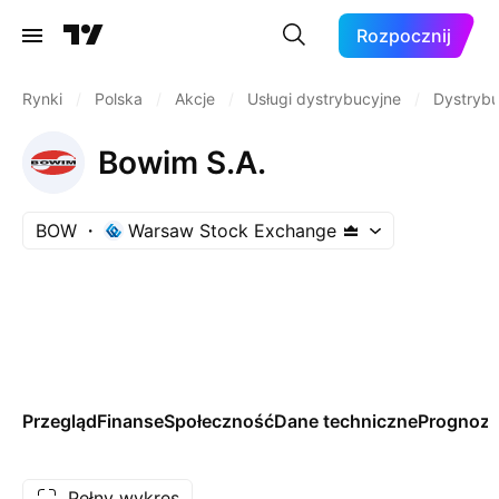
Rozpocznij
Rynki
/
Polska
/
Akcje
/
Usługi dystrybucyjne
/
Dystrybu
Bowim S.A.
BOW
Warsaw Stock Exchange
Przegląd
Finanse
Społeczność
Dane techniczne
Prognoz
Pełny wykres