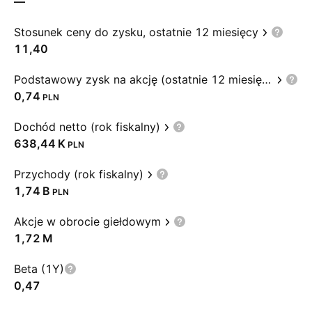
—
Stosunek ceny do zysku, ostatnie 12 miesięcy
11,40
Podstawowy zysk na akcję (ostatnie 12 miesięcy)
0,74
PLN
Dochód netto (rok fiskalny)
‪638,44 K‬
PLN
Przychody (rok fiskalny)
‪1,74 B‬
PLN
Akcje w obrocie giełdowym
‪1,72 M‬
Beta (1Y)
0,47