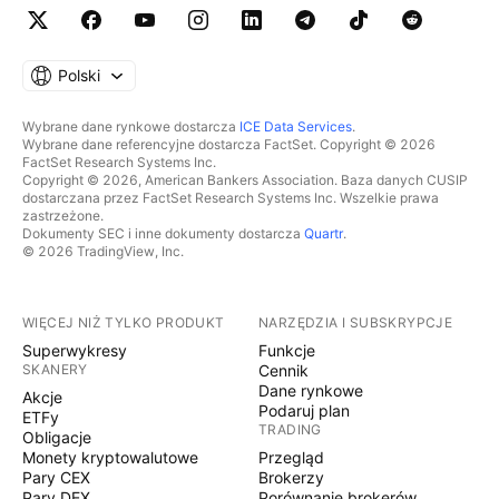
Polski
Wybrane dane rynkowe dostarcza
ICE Data Services
.
Wybrane dane referencyjne dostarcza FactSet. Copyright © 2026
FactSet Research Systems Inc.
Copyright © 2026, American Bankers Association. Baza danych CUSIP
dostarczana przez FactSet Research Systems Inc. Wszelkie prawa
zastrzeżone.
Dokumenty SEC i inne dokumenty dostarcza
Quartr
.
© 2026 TradingView, Inc.
WIĘCEJ NIŻ TYLKO PRODUKT
NARZĘDZIA I SUBSKRYPCJE
Superwykresy
Funkcje
SKANERY
Cennik
Dane rynkowe
Akcje
Podaruj plan
ETFy
TRADING
Obligacje
Monety kryptowalutowe
Przegląd
Pary CEX
Brokerzy
Pary DEX
Porównanie brokerów