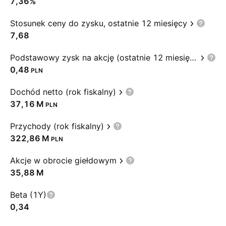
7,36%
Stosunek ceny do zysku, ostatnie 12 miesięcy
7,68
Podstawowy zysk na akcję (ostatnie 12 miesięcy)
0,48
PLN
Dochód netto (rok fiskalny)
‪37,16 M‬
PLN
Przychody (rok fiskalny)
‪322,86 M‬
PLN
Akcje w obrocie giełdowym
‪35,88 M‬
Beta (1Y)
0,34