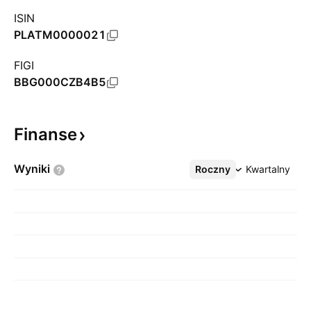
ISIN
PLATM0000021
FIGI
BBG000CZB4B5
Finanse
Wyniki
Roczny
Więcej
Kwartalny