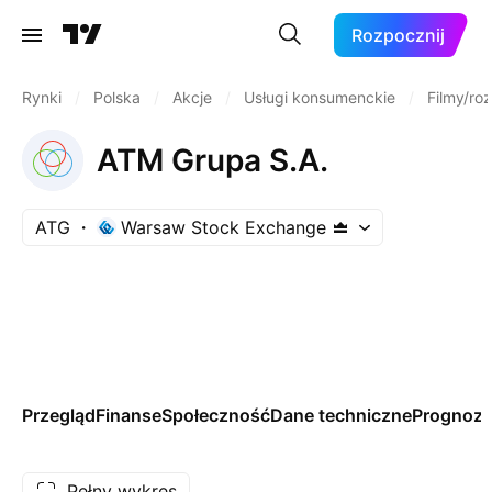
Rozpocznij
Rynki
/
Polska
/
Akcje
/
Usługi konsumenckie
/
Filmy/ro
ATM Grupa S.A.
ATG
Warsaw Stock Exchange
Przegląd
Finanse
Społeczność
Dane techniczne
Prognoz
Pełny wykres