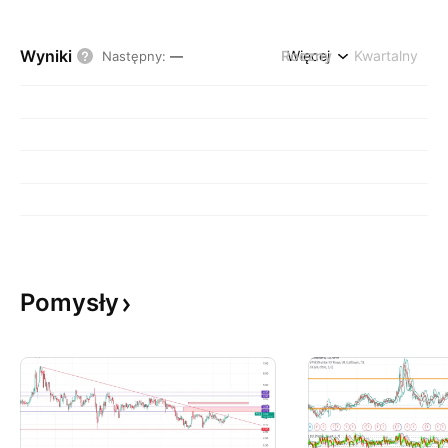
Wyniki
Roczny
Więcej
Kwartalny
Następny
:
—
Pomysły