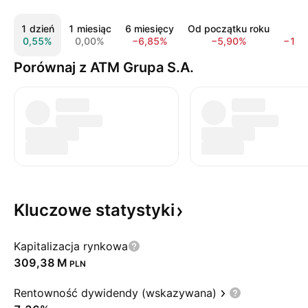
1 dzień
1 miesiąc
6 miesięcy
Od początku roku
5 l
0,55%
0,00%
−6,85%
−5,90%
−11,
Porównaj z ATM Grupa S.A.
Kluczowe
statystyki
Kapitalizacja rynkowa
‪309,38 M‬
PLN
Rentowność dywidendy (wskazywana)