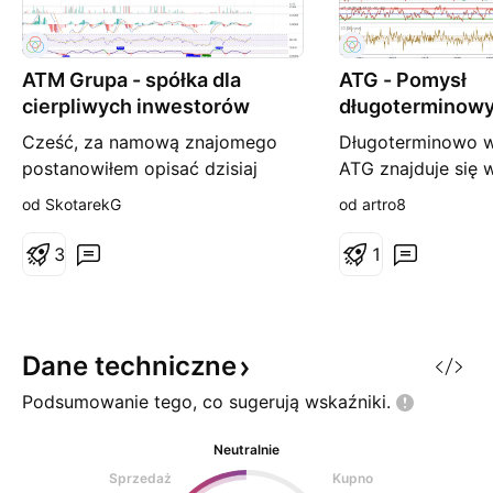
ATM Grupa - spółka dla
ATG - Pomysł
cierpliwych inwestorów
długoterminow
Cześć, za namową znajomego
Długoterminowo w
postanowiłem opisać dzisiaj
ATG znajduje się 
spółkę ATM Grupa. Jest to
wzrostowym. Obe
od SkotarekG
od artro8
największe niezależne studio
znajdujemy się na
produkcyjne w Polsce, które nie
silnym wsparcie w
3
1
tylko zajmuje się produkcją
zniesienie Fibbona
seriali i programów, ale również
Dodatkowo warto 
jest współudziałowcem firm tj.:
na rynku ważne je
Boombit, która zajmuje się
się zgodnie z tre
Dane
techniczne
tworzeniem gier na urządzenia
scenariusz na wzr
Podsumowanie tego, co sugerują
wskaźniki.
mobilne
zanegowany, wte
Neutralnie
Sprzedaż
Kupno