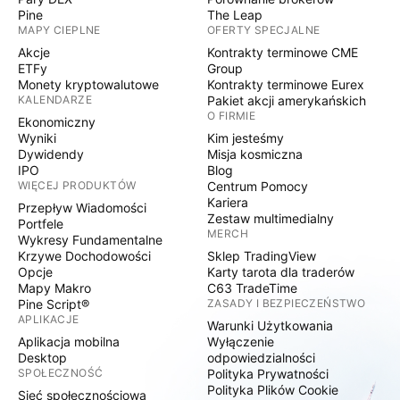
Pine
The Leap
MAPY CIEPLNE
OFERTY SPECJALNE
Akcje
Kontrakty terminowe CME
ETFy
Group
Monety kryptowalutowe
Kontrakty terminowe Eurex
KALENDARZE
Pakiet akcji amerykańskich
O FIRMIE
Ekonomiczny
Wyniki
Kim jesteśmy
Dywidendy
Misja kosmiczna
IPO
Blog
WIĘCEJ PRODUKTÓW
Centrum Pomocy
Kariera
Przepływ Wiadomości
Zestaw multimedialny
Portfele
MERCH
Wykresy Fundamentalne
Krzywe Dochodowości
Sklep TradingView
Opcje
Karty tarota dla traderów
Mapy Makro
C63 TradeTime
Pine Script®
ZASADY I BEZPIECZEŃSTWO
APLIKACJE
Warunki Użytkowania
Aplikacja mobilna
Wyłączenie
Desktop
odpowiedzialności
SPOŁECZNOŚĆ
Polityka Prywatności
Polityka Plików Cookie
Sieć społecznościowa