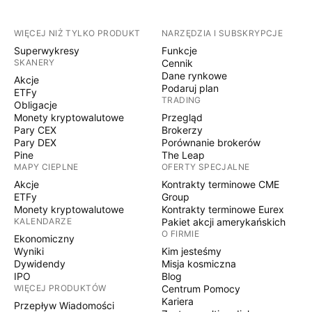
WIĘCEJ NIŻ TYLKO PRODUKT
NARZĘDZIA I SUBSKRYPCJE
Superwykresy
Funkcje
SKANERY
Cennik
Dane rynkowe
Akcje
Podaruj plan
ETFy
TRADING
Obligacje
Monety kryptowalutowe
Przegląd
Pary CEX
Brokerzy
Pary DEX
Porównanie brokerów
Pine
The Leap
MAPY CIEPLNE
OFERTY SPECJALNE
Akcje
Kontrakty terminowe CME
ETFy
Group
Monety kryptowalutowe
Kontrakty terminowe Eurex
KALENDARZE
Pakiet akcji amerykańskich
O FIRMIE
Ekonomiczny
Wyniki
Kim jesteśmy
Dywidendy
Misja kosmiczna
IPO
Blog
WIĘCEJ PRODUKTÓW
Centrum Pomocy
Kariera
Przepływ Wiadomości