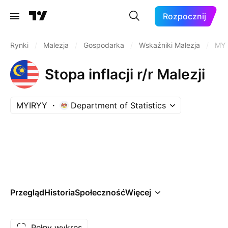
Rozpocznij
Rynki
/
Malezja
/
Gospodarka
/
Wskaźniki Malezja
/
MYI
Stopa inflacji r/r Malezji
MYIRYY
Department of Statistics
Przegląd
Historia
Społeczność
Więcej
Pełny wykres