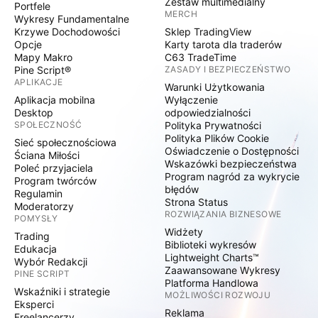
Zestaw multimedialny
Portfele
MERCH
Wykresy Fundamentalne
Krzywe Dochodowości
Sklep TradingView
Opcje
Karty tarota dla traderów
Mapy Makro
C63 TradeTime
Pine Script®
ZASADY I BEZPIECZEŃSTWO
APLIKACJE
Warunki Użytkowania
Aplikacja mobilna
Wyłączenie
Desktop
odpowiedzialności
SPOŁECZNOŚĆ
Polityka Prywatności
Polityka Plików Cookie
Sieć społecznościowa
Oświadczenie o Dostępności
Ściana Miłości
Wskazówki bezpieczeństwa
Poleć przyjaciela
Program nagród za wykrycie
Program twórców
błędów
Regulamin
Strona Status
Moderatorzy
ROZWIĄZANIA BIZNESOWE
POMYSŁY
Widżety
Trading
Biblioteki wykresów
Edukacja
Lightweight Charts™
Wybór Redakcji
Zaawansowane Wykresy
PINE SCRIPT
Platforma Handlowa
Wskaźniki i strategie
MOŻLIWOŚCI ROZWOJU
Eksperci
Reklama
Freelancerzy