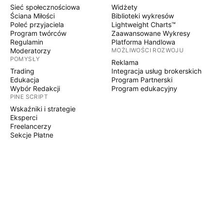
Sieć społecznościowa
Widżety
Ściana Miłości
Biblioteki wykresów
Poleć przyjaciela
Lightweight Charts™
Program twórców
Zaawansowane Wykresy
Regulamin
Platforma Handlowa
Moderatorzy
MOŻLIWOŚCI ROZWOJU
POMYSŁY
Reklama
Trading
Integracja usług brokerskich
Edukacja
Program Partnerski
Wybór Redakcji
Program edukacyjny
PINE SCRIPT
Wskaźniki i strategie
Eksperci
Freelancerzy
Sekcje Płatne