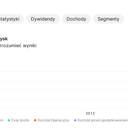
tatystyki
Dywidendy
Dochody
Segmenty
zysk
zrozumieć wyniki
2012
em
Zysk brutto
Dochód Operacyjny
Dochód przed opodatkowanie