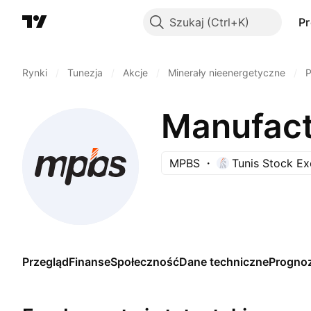
Szukaj
P
Rynki
/
Tunezja
/
Akcje
/
Minerały nieenergetyczne
/
P
Manufact
MPBS
Tunis Stock E
Przegląd
Finanse
Społeczność
Dane techniczne
Progno