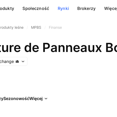
rodukty
Społeczność
Rynki
Brokerzy
Więce
rodukty leśne
/
MPBS
/
Finanse
ure de Panneaux Bo
xchange
zy
Sezonowość
Więcej