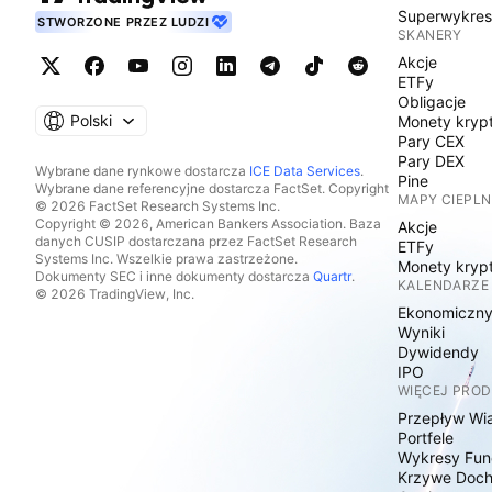
Superwykre
STWORZONE PRZEZ LUDZI
SKANERY
Akcje
ETFy
Obligacje
Polski
Monety kryp
Pary CEX
Pary DEX
Wybrane dane rynkowe dostarcza
ICE Data Services
.
Pine
Wybrane dane referencyjne dostarcza FactSet. Copyright
MAPY CIEPLN
© 2026 FactSet Research Systems Inc.
Copyright © 2026, American Bankers Association. Baza
Akcje
danych CUSIP dostarczana przez FactSet Research
ETFy
Systems Inc. Wszelkie prawa zastrzeżone.
Monety kryp
Dokumenty SEC i inne dokumenty dostarcza
Quartr
.
KALENDARZE
© 2026 TradingView, Inc.
Ekonomiczn
Wyniki
Dywidendy
IPO
WIĘCEJ PRO
Przepływ Wi
Portfele
Wykresy Fun
Krzywe Doc