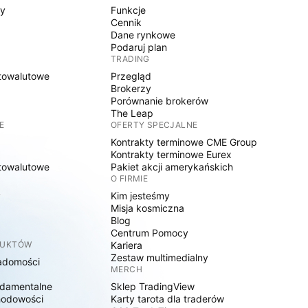
sy
Funkcje
Cennik
Dane rynkowe
Podaruj plan
TRADING
towalutowe
Przegląd
Brokerzy
Porównanie brokerów
The Leap
E
OFERTY SPECJALNE
Kontrakty terminowe CME Group
Kontrakty terminowe Eurex
towalutowe
Pakiet akcji amerykańskich
O FIRMIE
y
Kim jesteśmy
Misja kosmiczna
Blog
Centrum Pomocy
DUKTÓW
Kariera
Zestaw multimedialny
adomości
MERCH
damentalne
Sklep TradingView
hodowości
Karty tarota dla traderów