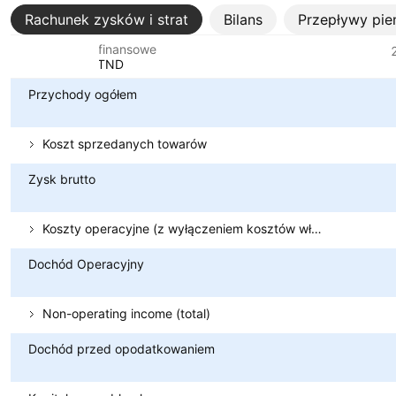
Rachunek zysków i strat
Bilans
Przepływy pie
Metryki finansowe
Waluta: TND
Przychody ogółem
Koszt sprzedanych towarów
Zysk brutto
Koszty operacyjne (z wyłączeniem kosztów własnych sprzedaży)
Dochód Operacyjny
Non-operating income (total)
Dochód przed opodatkowaniem