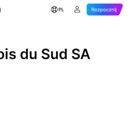
j
PL
Rozpocznij
is du Sud SA