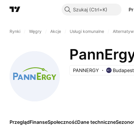
Szukaj
P
Rynki
/
Węgry
/
Akcje
/
Usługi komunalne
/
Alternatyw
PannErgy
PANNERGY
Budapest
Przegląd
Finanse
Społeczność
Dane techniczne
Sezono