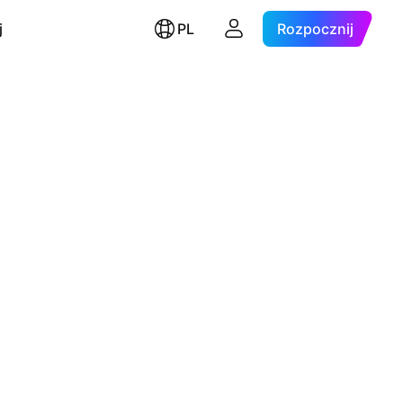
j
PL
Rozpocznij