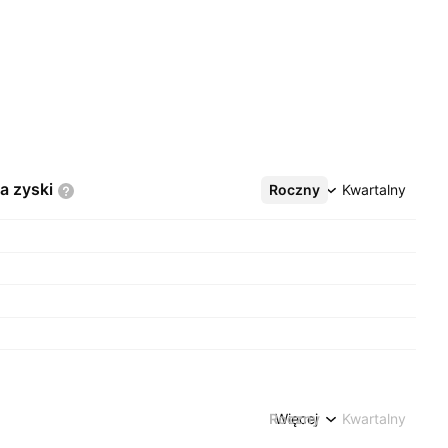
na
zyski
Roczny
Więcej
Kwartalny
Roczny
Więcej
Kwartalny