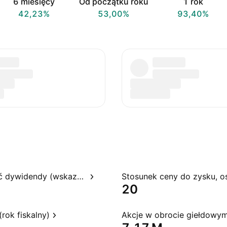
6 miesięcy
Od początku roku
1 rok
42,23%
53,00%
93,40%
Rentowność dywidendy (wskazywana)
20
rok fiskalny)
Akcje w obrocie giełdowy