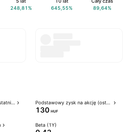
5 lat
10 lat
Cały czas
248,81%
645,55%
89,64%
Stosunek ceny do zysku, ostatnie 12 miesięcy
Podstawowy zysk na akcję (ostatnie 12 miesięcy)
130
HUF
m
Beta (1Y)