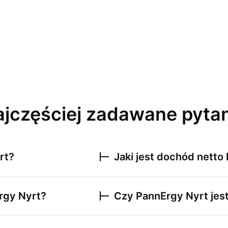
jczęściej zadawane pyta
rt
?
Jaki jest dochód netto
rgy Nyrt
?
Czy
PannErgy Nyrt
jes