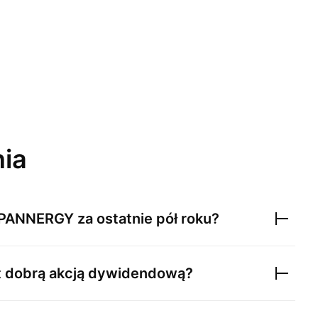
nia
PANNERGY
za ostatnie pół roku?
t dobrą akcją dywidendową?