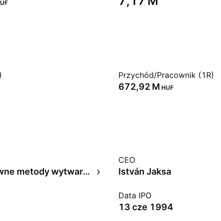
‪7,17 M‬
UF
)
Przychód/Pracownik (1R)
‪672,92 M‬
HUF
CEO
Alternatywne metody wytwarzania energii
István Jaksa
Data IPO
13 cze 1994