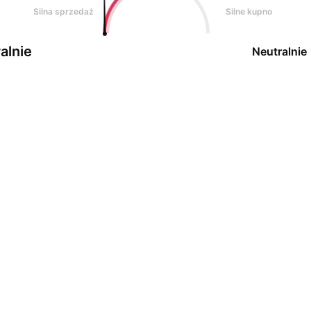
Silna sprzedaż
Silne kupno
alnie
Neutralnie