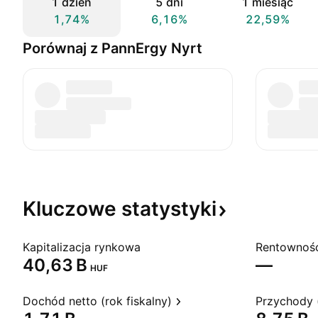
1 dzień
5 dni
1 miesiąc
1,74%
6,16%
22,59%
Porównaj z PannErgy Nyrt
Kluczowe
statystyki
Kapitalizacja rynkowa
‪40,63 B‬
—
HUF
Dochód netto (rok fiskalny)
Przychody (