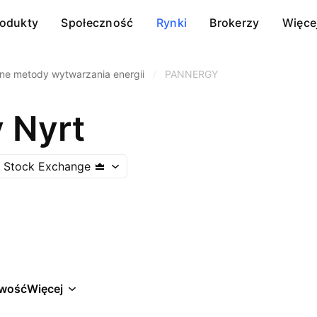
rodukty
Społeczność
Rynki
Brokerzy
Więce
ne metody wytwarzania energii
/
PANNERGY
 Nyrt
 Stock Exchange
wość
Więcej