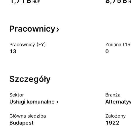
‪1,71 B‬
‪8,75 B‬
HUF
H
Pracownicy
Pracownicy (FY)
Zmiana (1R
13
0
Szczegóły
Sektor
Branża
Usługi komunalne
Główna siedziba
Założony
Budapest
1922