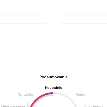
Podsumowanie
Neutralnie
Sprzedaż
Kupno
Silna sprzedaż
Silne kupno