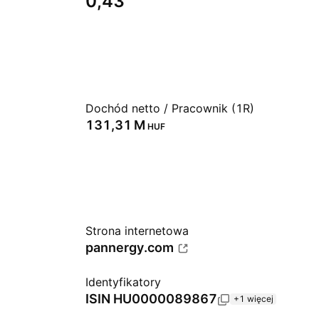
0,43
Dochód netto / Pracownik (1R)
‪131,31 M‬
HUF
Strona internetowa
pannergy.com
Identyfikatory
ISIN
HU0000089867
+1 więcej