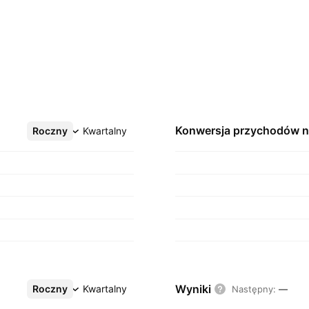
Konwersja przychodów 
Roczny
Więcej
Kwartalny
Wyniki
Roczny
Więcej
Kwartalny
Następny
:
—