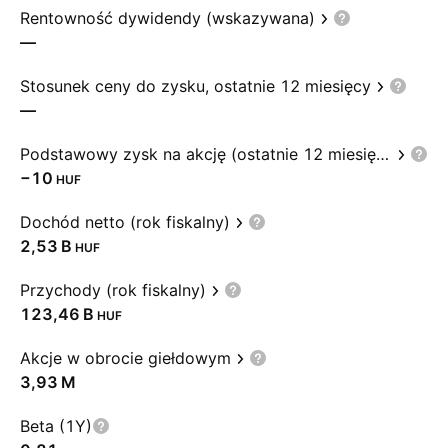
Rentowność dywidendy (wskazywana)
—
Stosunek ceny do zysku, ostatnie 12 miesięcy
—
Podstawowy zysk na akcję (ostatnie 12 miesięcy)
−10
HUF
Dochód netto (rok fiskalny)
‪2,53 B‬
HUF
Przychody (rok fiskalny)
‪123,46 B‬
HUF
Akcje w obrocie giełdowym
‪3,93 M‬
Beta (1Y)