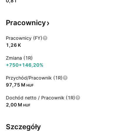
0,81
Pracownicy
Pracownicy (FY)
‪1,26 K‬
Zmiana (1R)
+750
+146,20%
Przychód/Pracownik (1R)
‪97,75 M‬
HUF
Dochód netto / Pracownik (1R)
‪2,00 M‬
HUF
Szczegóły