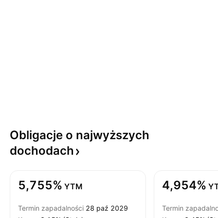
Obligacje o najwyższych
dochodach
5,755%
4,954%
YTM
Y
Termin zapadalności
28 paź 2029
Termin zapadalno