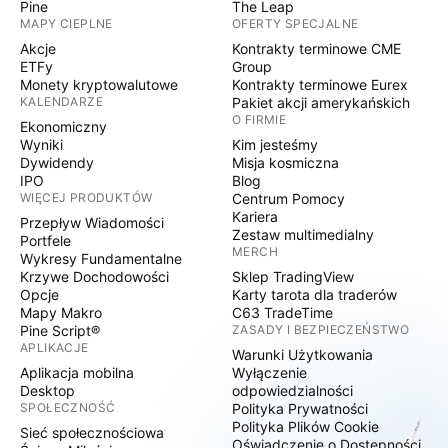
Pine
The Leap
MAPY CIEPLNE
OFERTY SPECJALNE
Akcje
Kontrakty terminowe CME
ETFy
Group
Monety kryptowalutowe
Kontrakty terminowe Eurex
KALENDARZE
Pakiet akcji amerykańskich
O FIRMIE
Ekonomiczny
Wyniki
Kim jesteśmy
Dywidendy
Misja kosmiczna
IPO
Blog
WIĘCEJ PRODUKTÓW
Centrum Pomocy
Kariera
Przepływ Wiadomości
Zestaw multimedialny
Portfele
MERCH
Wykresy Fundamentalne
Krzywe Dochodowości
Sklep TradingView
Opcje
Karty tarota dla traderów
Mapy Makro
C63 TradeTime
Pine Script®
ZASADY I BEZPIECZEŃSTWO
APLIKACJE
Warunki Użytkowania
Aplikacja mobilna
Wyłączenie
Desktop
odpowiedzialności
SPOŁECZNOŚĆ
Polityka Prywatności
Polityka Plików Cookie
Sieć społecznościowa
Oświadczenie o Dostępności