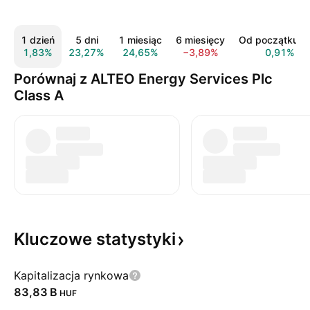
1 dzień
5 dni
1 miesiąc
6 miesięcy
Od początku r
1,83%
23,27%
24,65%
−3,89%
0,91%
Porównaj z ALTEO Energy Services Plc
Class A
Kluczowe
statystyki
Kapitalizacja rynkowa
‪83,83 B‬
HUF