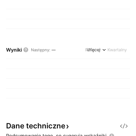
Wyniki
Roczny
Więcej
Kwartalny
Następny
:
—
Dane
techniczne
Podsumowanie tego, co sugerują
wskaźniki.