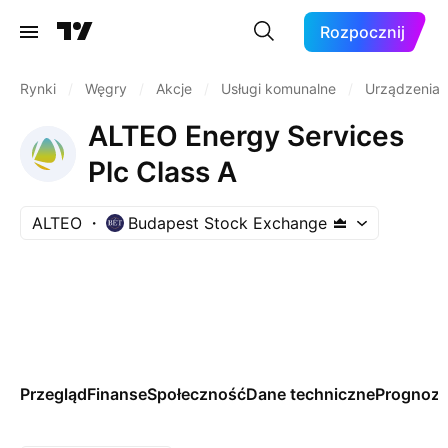
Rozpocznij
Rynki
/
Węgry
/
Akcje
/
Usługi komunalne
/
Urządzenia 
ALTEO Energy Services
Plc Class A
ALTEO
Budapest Stock Exchange
Przegląd
Finanse
Społeczność
Dane techniczne
Prognoz