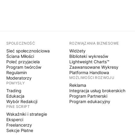
SPOŁECZNOŚĆ
ROZWIĄZANIA BIZNESOWE
Sieć społecznościowa
Widżety
Ściana Miłości
Biblioteki wykresów
Poleć przyjaciela
Lightweight Charts™
Program twórców
Zaawansowane Wykresy
Regulamin
Platforma Handlowa
Moderatorzy
MOŻLIWOŚCI ROZWOJU
POMYSŁY
Reklama
Trading
Integracja usług brokerskich
Edukacja
Program Partnerski
Wybór Redakcji
Program edukacyjny
PINE SCRIPT
Wskaźniki i strategie
Eksperci
Freelancerzy
Sekcje Płatne