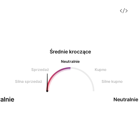
Średnie kroczące
Neutralnie
Sprzedaż
Kupno
Silna sprzedaż
Silne kupno
alnie
Neutralnie