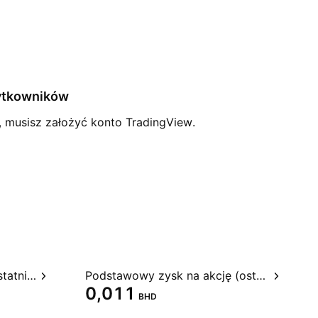
żytkowników
 musisz założyć konto TradingView.
Stosunek ceny do zysku, ostatnie 12 miesięcy
Podstawowy zysk na akcję (ostatnie 12 miesięcy)
0,011
BHD