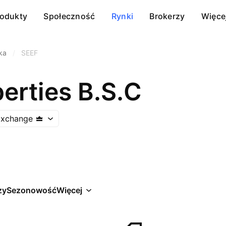
rodukty
Społeczność
Rynki
Brokerzy
Więce
ka
/
SEEF
erties B.S.C
Exchange
zy
Sezonowość
Więcej