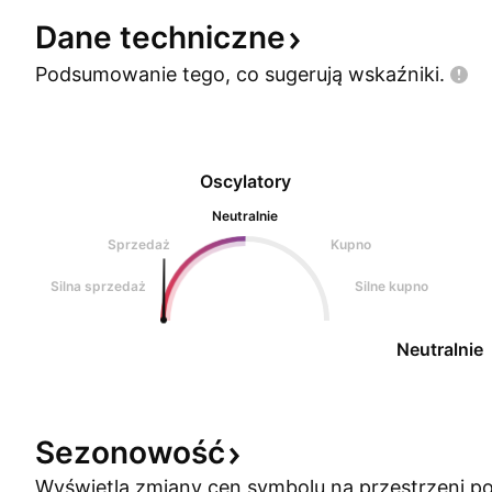
Dane
techniczne
Podsumowanie tego, co sugerują
wskaźniki.
Oscylatory
Neutralnie
Sprzedaż
Kupno
Silna sprzedaż
Silne kupno
Neutralnie
Sezonowość
Wyświetla zmiany cen symbolu na przestrzeni po