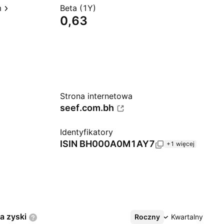
m
Beta (1Y)
0,63
Strona internetowa
seef.com.bh
Identyfikatory
ISIN
BH000A0M1AY7
+1 więcej
na
zyski
Roczny
Więcej
Kwartalny