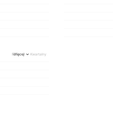
Roczny
Więcej
Kwartalny