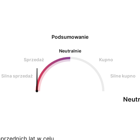
Podsumowanie
Neutralnie
Sprzedaż
Kupno
Silna sprzedaż
Silne kupno
Neutr
przednich lat w celu