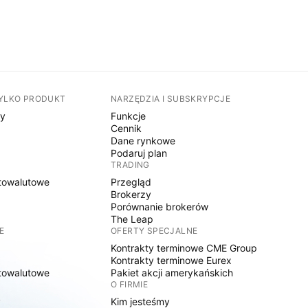
TYLKO PRODUKT
NARZĘDZIA I SUBSKRYPCJE
sy
Funkcje
Cennik
Dane rynkowe
Podaruj plan
TRADING
towalutowe
Przegląd
Brokerzy
Porównanie brokerów
The Leap
E
OFERTY SPECJALNE
Kontrakty terminowe CME Group
Kontrakty terminowe Eurex
towalutowe
Pakiet akcji amerykańskich
O FIRMIE
y
Kim jesteśmy