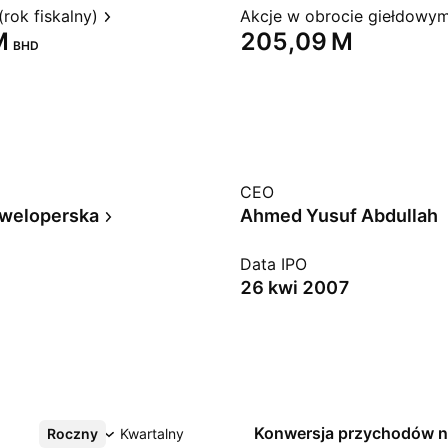
rok fiskalny)
Akcje w obrocie giełdowy
‬
‪205,09 M‬
BHD
CEO
eweloperska
Ahmed Yusuf Abdullah
Data IPO
26 kwi 2007
Konwersja przychodów 
Roczny
Więcej
Kwartalny