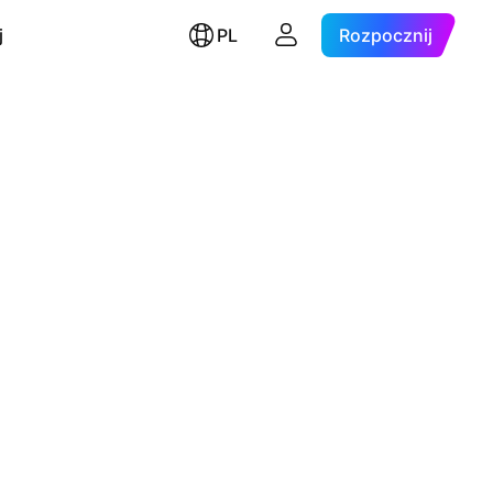
j
PL
Rozpocznij