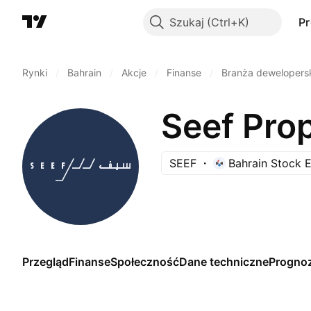
Szukaj
P
Rynki
/
Bahrain
/
Akcje
/
Finanse
/
Branża dewelopers
Seef Prop
SEEF
Bahrain Stock 
Przegląd
Finanse
Społeczność
Dane techniczne
Progno