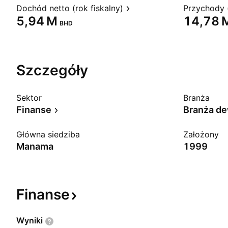
Dochód netto (rok fiskalny)
Przychody (
‪5,94 M‬
‪14,78 M
BHD
Szczegóły
Sektor
Branża
Finanse
Branża d
Główna siedziba
Założony
Manama
1999
Finanse
Wyniki