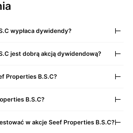
nia
S.C
wypłaca dywidendy?
S.C
jest dobrą akcją dywidendową?
ef Properties B.S.C
?
operties B.S.C
?
estować w akcje
Seef Properties B.S.C
?