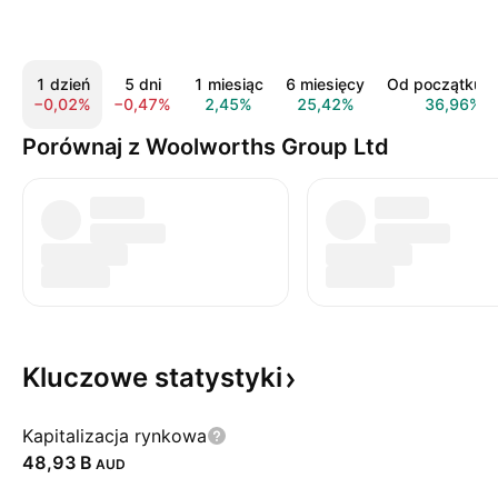
1 dzień
5 dni
1 miesiąc
6 miesięcy
Od początku r
−0,02%
−0,47%
2,45%
25,42%
36,96%
Porównaj z Woolworths Group Ltd
Kluczowe
statystyki
Kapitalizacja rynkowa
‪48,93 B‬
AUD