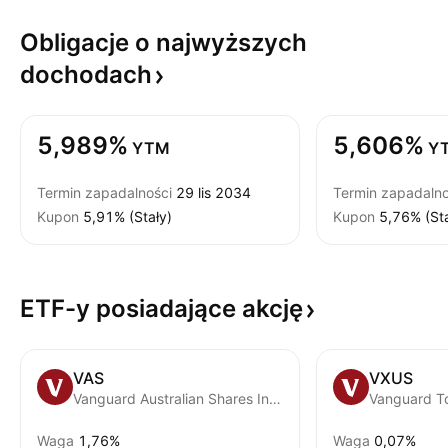
Obligacje o najwyższych
dochodach
5,989%
5,606%
YTM
Y
Termin zapadalności
29 lis 2034
Termin zapadalno
Kupon
5,91% (Stały)
Kupon
5,76% (Sta
ETF-y posiadające
akcję
VAS
VXUS
Vanguard Australian Shares Index ETF
Waga
1,76%
Waga
0,07%