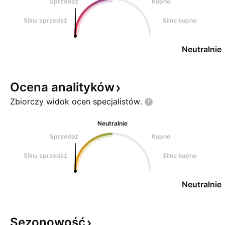
Sprzedaż
Kupno
Silna sprzedaż
Silne kupno
Neutralnie
Ocena
analityków
Zbiorczy widok ocen
specjalistów.
Neutralnie
Sprzedaż
Kupno
Silna sprzedaż
Silne kupno
Neutralnie
Sezonowość