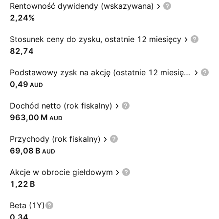
Rentowność dywidendy (wskazywana)
2,24%
Stosunek ceny do zysku, ostatnie 12 miesięcy
82,74
Podstawowy zysk na akcję (ostatnie 12 miesięcy)
0,49
AUD
Dochód netto (rok fiskalny)
‪963,00 M‬
AUD
Przychody (rok fiskalny)
‪69,08 B‬
AUD
Akcje w obrocie giełdowym
‪1,22 B‬
Beta (1Y)
0,34