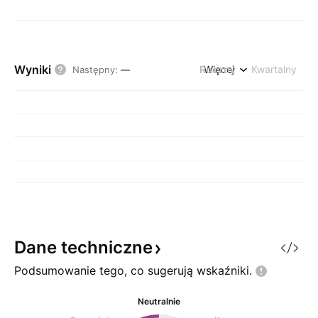
Wyniki
Roczny
Więcej
Kwartalny
Następny
:
—
Dane
techniczne
Podsumowanie tego, co sugerują
wskaźniki.
Neutralnie