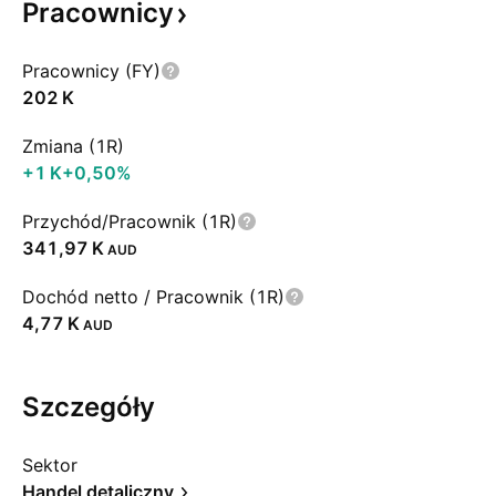
Pracownicy
Pracownicy (FY)
‪202 K‬
Zmiana (1R)
‪+1 K‬
+0,50%
Przychód/Pracownik (1R)
‪341,97 K‬
AUD
Dochód netto / Pracownik (1R)
‪4,77 K‬
AUD
Szczegóły
Sektor
Handel detaliczny