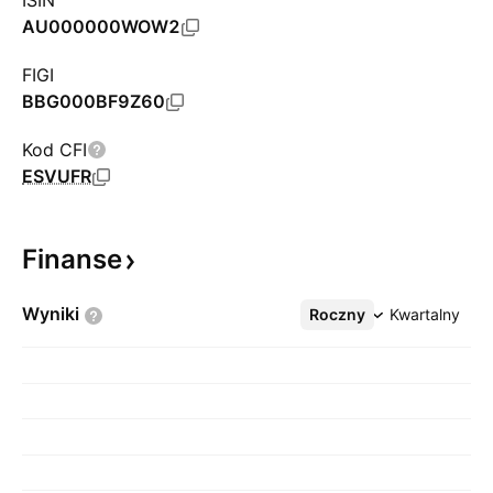
ISIN
AU000000WOW2
FIGI
BBG000BF9Z60
Kod CFI
ESVUFR
Finanse
Wyniki
Roczny
Więcej
Kwartalny