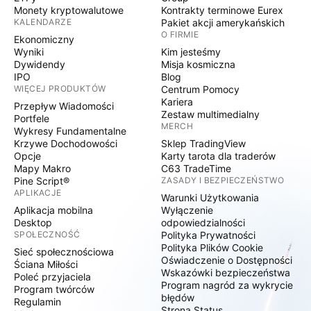
Monety kryptowalutowe
Kontrakty terminowe Eurex
KALENDARZE
Pakiet akcji amerykańskich
O FIRMIE
Ekonomiczny
Wyniki
Kim jesteśmy
Dywidendy
Misja kosmiczna
IPO
Blog
WIĘCEJ PRODUKTÓW
Centrum Pomocy
Kariera
Przepływ Wiadomości
Zestaw multimedialny
Portfele
MERCH
Wykresy Fundamentalne
Krzywe Dochodowości
Sklep TradingView
Opcje
Karty tarota dla traderów
Mapy Makro
C63 TradeTime
Pine Script®
ZASADY I BEZPIECZEŃSTWO
APLIKACJE
Warunki Użytkowania
Aplikacja mobilna
Wyłączenie
Desktop
odpowiedzialności
SPOŁECZNOŚĆ
Polityka Prywatności
Polityka Plików Cookie
Sieć społecznościowa
Oświadczenie o Dostępności
Ściana Miłości
Wskazówki bezpieczeństwa
Poleć przyjaciela
Program nagród za wykrycie
Program twórców
błędów
Regulamin
Strona Status