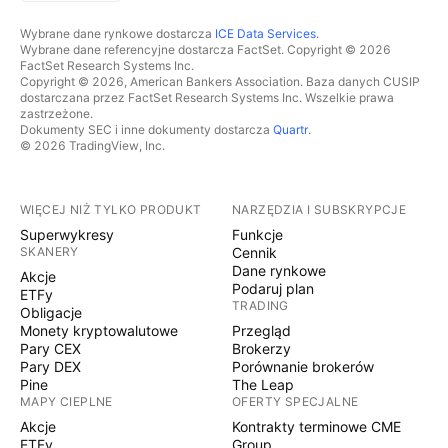
Wybrane dane rynkowe dostarcza
ICE Data Services
.
Wybrane dane referencyjne dostarcza FactSet. Copyright © 2026
FactSet Research Systems Inc.
Copyright © 2026, American Bankers Association. Baza danych CUSIP
dostarczana przez FactSet Research Systems Inc. Wszelkie prawa
zastrzeżone.
Dokumenty SEC i inne dokumenty dostarcza
Quartr
.
© 2026 TradingView, Inc.
WIĘCEJ NIŻ TYLKO PRODUKT
NARZĘDZIA I SUBSKRYPCJE
Superwykresy
Funkcje
SKANERY
Cennik
Dane rynkowe
Akcje
Podaruj plan
ETFy
TRADING
Obligacje
Monety kryptowalutowe
Przegląd
Pary CEX
Brokerzy
Pary DEX
Porównanie brokerów
Pine
The Leap
MAPY CIEPLNE
OFERTY SPECJALNE
Akcje
Kontrakty terminowe CME
ETFy
Group