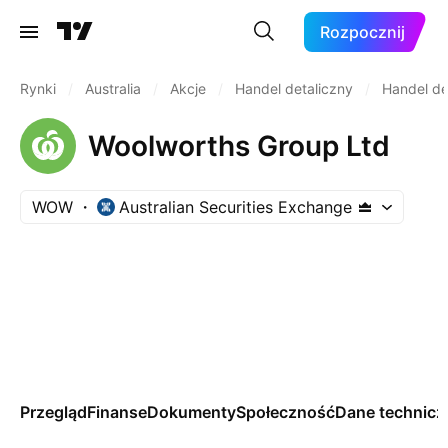
Rozpocznij
Rynki
/
Australia
/
Akcje
/
Handel detaliczny
/
Handel de
Woolworths Group Ltd
WOW
Australian Securities Exchange
Przegląd
Finanse
Dokumenty
Społeczność
Dane technicz