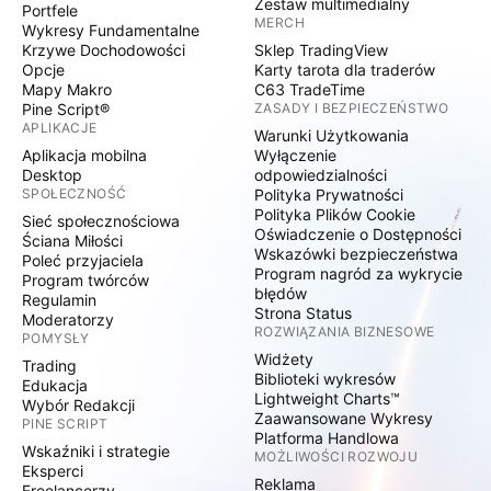
Zestaw multimedialny
Portfele
MERCH
Wykresy Fundamentalne
Krzywe Dochodowości
Sklep TradingView
Opcje
Karty tarota dla traderów
Mapy Makro
C63 TradeTime
Pine Script®
ZASADY I BEZPIECZEŃSTWO
APLIKACJE
Warunki Użytkowania
Aplikacja mobilna
Wyłączenie
Desktop
odpowiedzialności
SPOŁECZNOŚĆ
Polityka Prywatności
Polityka Plików Cookie
Sieć społecznościowa
Oświadczenie o Dostępności
Ściana Miłości
Wskazówki bezpieczeństwa
Poleć przyjaciela
Program nagród za wykrycie
Program twórców
błędów
Regulamin
Strona Status
Moderatorzy
ROZWIĄZANIA BIZNESOWE
POMYSŁY
Widżety
Trading
Biblioteki wykresów
Edukacja
Lightweight Charts™
Wybór Redakcji
Zaawansowane Wykresy
PINE SCRIPT
Platforma Handlowa
Wskaźniki i strategie
MOŻLIWOŚCI ROZWOJU
Eksperci
Reklama
Freelancerzy