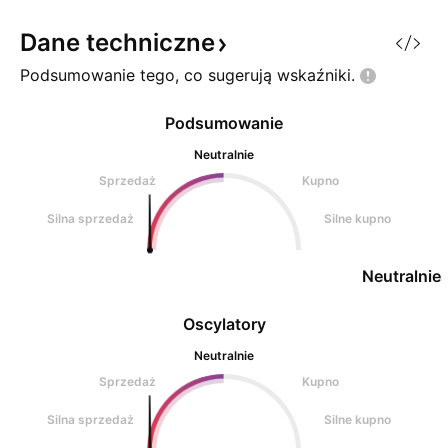
na BTC. Rozpoczy
nowa fala w
Dane
techniczne
Podsumowanie tego, co sugerują
wskaźniki.
Podsumowanie
Neutralnie
Sprzedaż
Kupno
Silna sprzedaż
Silne kupno
Neutralnie
Oscylatory
Neutralnie
Sprzedaż
Kupno
Silna sprzedaż
Silne kupno