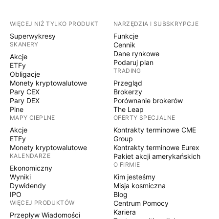
WIĘCEJ NIŻ TYLKO PRODUKT
NARZĘDZIA I SUBSKRYPCJE
Superwykresy
Funkcje
SKANERY
Cennik
Dane rynkowe
Akcje
Podaruj plan
ETFy
TRADING
Obligacje
Monety kryptowalutowe
Przegląd
Pary CEX
Brokerzy
Pary DEX
Porównanie brokerów
Pine
The Leap
MAPY CIEPLNE
OFERTY SPECJALNE
Akcje
Kontrakty terminowe CME
ETFy
Group
Monety kryptowalutowe
Kontrakty terminowe Eurex
KALENDARZE
Pakiet akcji amerykańskich
O FIRMIE
Ekonomiczny
Wyniki
Kim jesteśmy
Dywidendy
Misja kosmiczna
IPO
Blog
WIĘCEJ PRODUKTÓW
Centrum Pomocy
Kariera
Przepływ Wiadomości