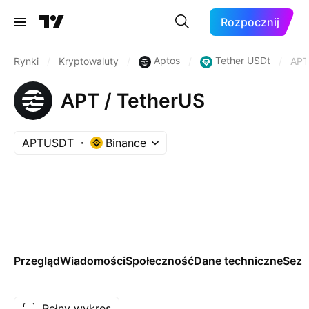
Rozpocznij
Aptos
Tether USDt
Rynki
/
Kryptowaluty
/
/
/
AP
APT / TetherUS
APTUSDT
Binance
Przegląd
Wiadomości
Społeczność
Dane techniczne
Sez
Pełny wykres