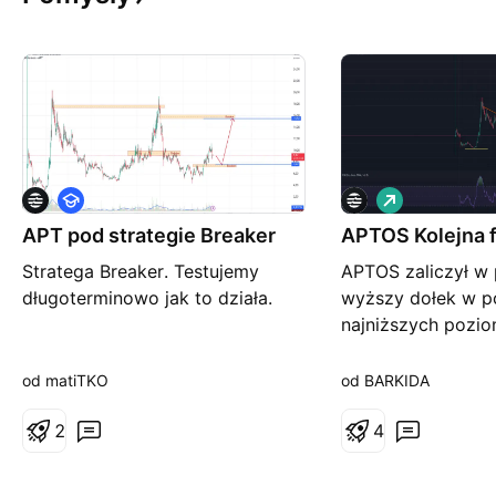
E
L
d
o
APT pod strategie Breaker
u
APTOS Kolejna f
n
k
g
Stratega Breaker. Testujemy
APTOS zaliczył w 
a
c
długoterminowo jak to działa.
wyższy dołek w p
j
najniższych pozi
a
2022. Co jest ba
sygnałem. Miniona
od matiTKO
od BARKIDA
wzrostowa dała i
2
wynik 540% w niec
4
najbliższym czas
się korekty wymus