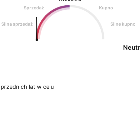
Sprzedaż
Kupno
Silna sprzedaż
Silne kupno
Neutr
przednich lat w celu