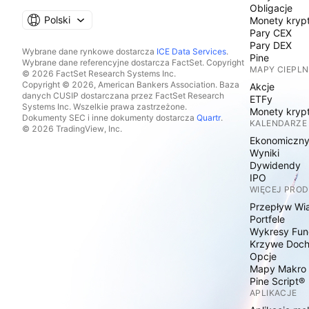
Obligacje
Polski
Monety kryp
Pary CEX
Pary DEX
Wybrane dane rynkowe dostarcza
ICE Data Services
.
Pine
Wybrane dane referencyjne dostarcza FactSet. Copyright
MAPY CIEPLN
© 2026 FactSet Research Systems Inc.
Copyright © 2026, American Bankers Association. Baza
Akcje
danych CUSIP dostarczana przez FactSet Research
ETFy
Systems Inc. Wszelkie prawa zastrzeżone.
Monety kryp
Dokumenty SEC i inne dokumenty dostarcza
Quartr
.
KALENDARZE
© 2026 TradingView, Inc.
Ekonomiczn
Wyniki
Dywidendy
IPO
WIĘCEJ PRO
Przepływ Wi
Portfele
Wykresy Fun
Krzywe Doc
Opcje
Mapy Makro
Pine Script®
APLIKACJE