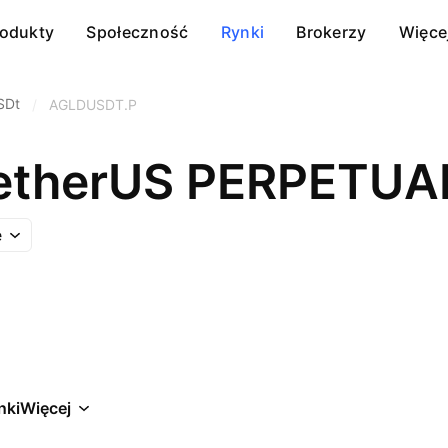
rodukty
Społeczność
Rynki
Brokerzy
Więce
SDt
/
AGLDUSDT.P
TetherUS PERPETU
e
nki
Więcej