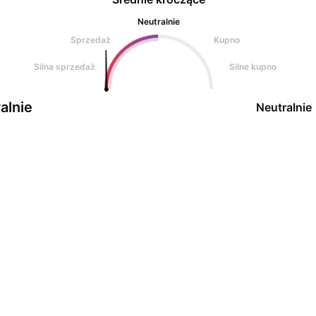
Neutralnie
Sprzedaż
Kupno
Silna sprzedaż
Silne kupno
alnie
Neutralnie