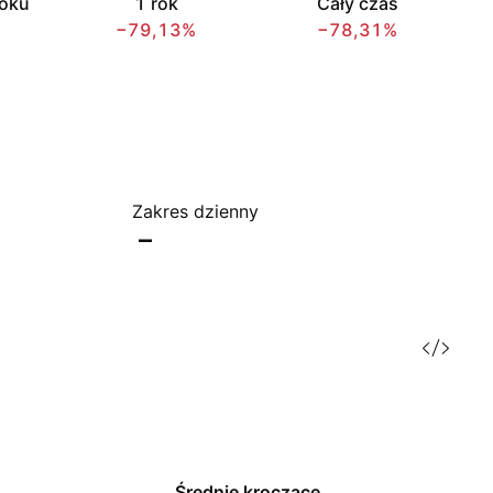
roku
1 rok
Cały czas
−79,13%
−78,31%
Zakres dzienny
–
Średnie kroczące