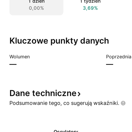
1 dzień
1 tydzień
0,00%
3,69%
Kluczowe punkty danych
Wolumen
Poprzednia
—
—
Dane
techniczne
Podsumowanie tego, co sugerują
wskaźniki.
Oscylatory