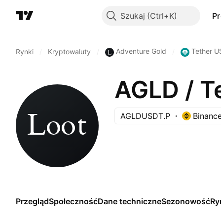
Szukaj
P
Adventure Gold
Tether U
Rynki
/
Kryptowaluty
/
/
AGLD / 
AGLDUSDT.P
Binanc
Przegląd
Społeczność
Dane techniczne
Sezonowość
Ry