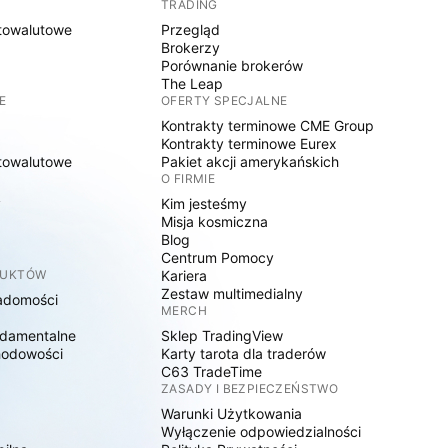
TRADING
towalutowe
Przegląd
Brokerzy
Porównanie brokerów
The Leap
E
OFERTY SPECJALNE
Kontrakty terminowe CME Group
Kontrakty terminowe Eurex
towalutowe
Pakiet akcji amerykańskich
O FIRMIE
y
Kim jesteśmy
Misja kosmiczna
Blog
Centrum Pomocy
DUKTÓW
Kariera
Zestaw multimedialny
adomości
MERCH
damentalne
Sklep TradingView
hodowości
Karty tarota dla traderów
C63 TradeTime
ZASADY I BEZPIECZEŃSTWO
Warunki Użytkowania
Wyłączenie odpowiedzialności