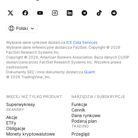
Polski
Wybrane dane rynkowe dostarcza
ICE Data Services
.
Wybrane dane referencyjne dostarcza FactSet. Copyright © 2026
FactSet Research Systems Inc.
Copyright © 2026, American Bankers Association. Baza danych CUSIP
dostarczana przez FactSet Research Systems Inc. Wszelkie prawa
zastrzeżone.
Dokumenty SEC i inne dokumenty dostarcza
Quartr
.
© 2026 TradingView, Inc.
WIĘCEJ NIŻ TYLKO PRODUKT
NARZĘDZIA I SUBSKRYPCJE
Superwykresy
Funkcje
SKANERY
Cennik
Dane rynkowe
Akcje
Podaruj plan
ETFy
TRADING
Obligacje
Monety kryptowalutowe
Przegląd