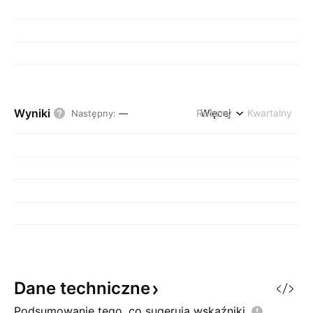
Wyniki
Roczny
Więcej
Kwartalny
Następny
:
—
Dane
techniczne
Podsumowanie tego, co sugerują
wskaźniki.