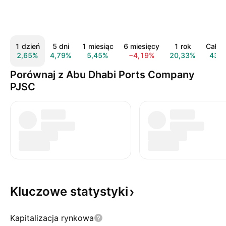
1 dzień
5 dni
1 miesiąc
6 miesięcy
1 rok
Cały 
2,65%
4,79%
5,45%
−4,19%
20,33%
43,
Porównaj z Abu Dhabi Ports Company
PJSC
Kluczowe
statystyki
Kapitalizacja rynkowa