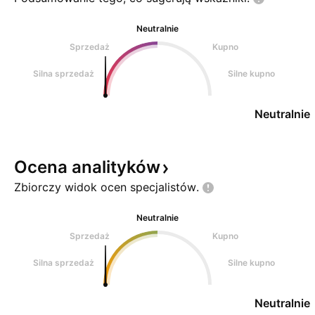
Neutralnie
Sprzedaż
Kupno
Silna sprzedaż
Silne kupno
Neutralnie
Ocena
analityków
Zbiorczy widok ocen
specjalistów.
Neutralnie
Sprzedaż
Kupno
Silna sprzedaż
Silne kupno
Neutralnie