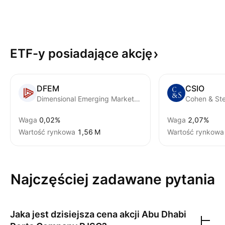
ETF-y posiadające
akcję
DFEM
CSIO
Dimensional Emerging Markets Core Equity 2 ETF
Waga
0,02%
Waga
2,07%
Wartość rynkowa
‪1,56 M‬
Wartość rynkowa
Najczęściej zadawane pytania
Jaka jest dzisiejsza cena akcji
Abu Dhabi