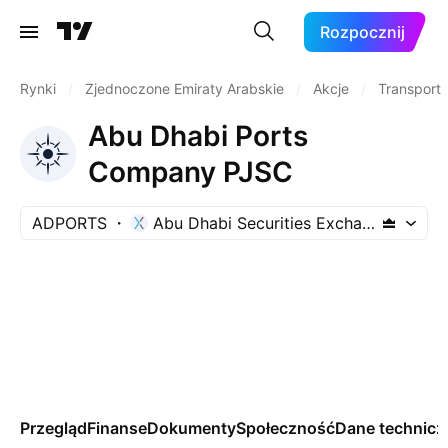
Rozpocznij
Rynki
/
Zjednoczone Emiraty Arabskie
/
Akcje
/
Transport
Abu Dhabi Ports
Company PJSC
ADPORTS
Abu Dhabi Securities Exchange
Przegląd
Finanse
Dokumenty
Społeczność
Dane technicz