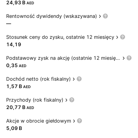
‪24,93 B‬
AED
Rentowność dywidendy (wskazywana)
—
Stosunek ceny do zysku, ostatnie 12 miesięcy
14,19
Podstawowy zysk na akcję (ostatnie 12 miesięcy)
0,35
AED
Dochód netto (rok fiskalny)
‪1,57 B‬
AED
Przychody (rok fiskalny)
‪20,77 B‬
AED
Akcje w obrocie giełdowym
‪5,09 B‬