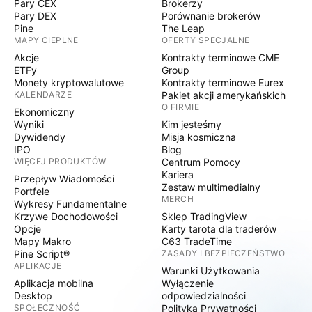
Pary CEX
Brokerzy
Pary DEX
Porównanie brokerów
Pine
The Leap
MAPY CIEPLNE
OFERTY SPECJALNE
Akcje
Kontrakty terminowe CME
ETFy
Group
Monety kryptowalutowe
Kontrakty terminowe Eurex
KALENDARZE
Pakiet akcji amerykańskich
O FIRMIE
Ekonomiczny
Wyniki
Kim jesteśmy
Dywidendy
Misja kosmiczna
IPO
Blog
WIĘCEJ PRODUKTÓW
Centrum Pomocy
Kariera
Przepływ Wiadomości
Zestaw multimedialny
Portfele
MERCH
Wykresy Fundamentalne
Krzywe Dochodowości
Sklep TradingView
Opcje
Karty tarota dla traderów
Mapy Makro
C63 TradeTime
Pine Script®
ZASADY I BEZPIECZEŃSTWO
APLIKACJE
Warunki Użytkowania
Aplikacja mobilna
Wyłączenie
Desktop
odpowiedzialności
SPOŁECZNOŚĆ
Polityka Prywatności