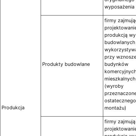
wyposażenia
firmy zajmują
projektowani
produkcją w
budowlanych
wykorzystyw
przy wznosze
Produkty budowlane
budynków
komercyjnych
mieszkalnych
(wyroby
przeznaczon
ostatecznego
Produkcja
montażu)
firmy zajmują
projektowani