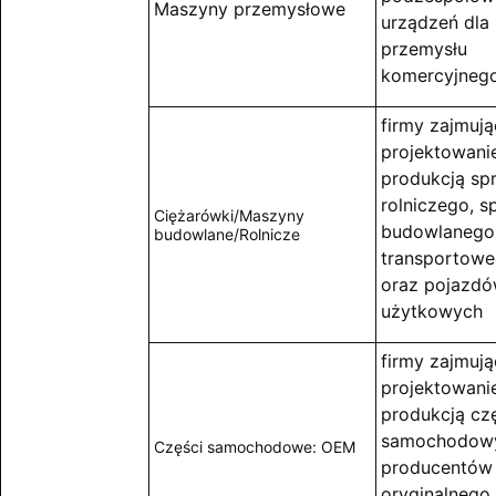
Maszyny przemysłowe
urządzeń dla
przemysłu
komercyjneg
firmy zajmują
projektowani
produkcją sp
rolniczego, s
Ciężarówki/Maszyny
budowlanego 
budowlane/Rolnicze
transportow
oraz pojazd
użytkowych
firmy zajmują
projektowani
produkcją cz
samochodowy
Części samochodowe: OEM
producentów
oryginalnego