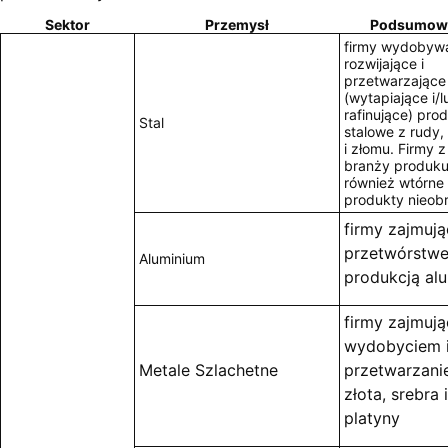
Sektor
Przemysł
Podsumow
firmy wydobywa
rozwijające i
przetwarzające
(wytapiające i/l
rafinujące) pro
Stal
stalowe z rudy,
i złomu. Firmy z 
branży produku
również wtórne
produkty nieob
firmy zajmują
przetwórstwe
Aluminium
produkcją al
firmy zajmują
wydobyciem 
Metale Szlachetne
przetwarzan
złota, srebra i
platyny