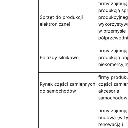
firmy zajmują
produkcją sp
Sprzęt do produkcji
produkcyjne
elektronicznej
wykorzystyw
w przemyśle
półprzewodn
firmy zajmują
Pojazdy silnikowe
produkcją po
niekomercyjn
firmy produk
Rynek części zamiennych
części zamien
do samochodów
akcesoria
samochodow
firmy zajmują
budową (w t
renowacją i