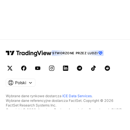
STWORZONE PRZEZ LUDZI
Polski
Wybrane dane rynkowe dostarcza
ICE Data Services
.
Wybrane dane referencyjne dostarcza FactSet. Copyright © 2026
FactSet Research Systems Inc.
Copyright © 2026, American Bankers Association. Baza danych CUSIP
dostarczana przez FactSet Research Systems Inc. Wszelkie prawa
zastrzeżone.
Dokumenty SEC i inne dokumenty dostarcza
Quartr
.
© 2026 TradingView, Inc.