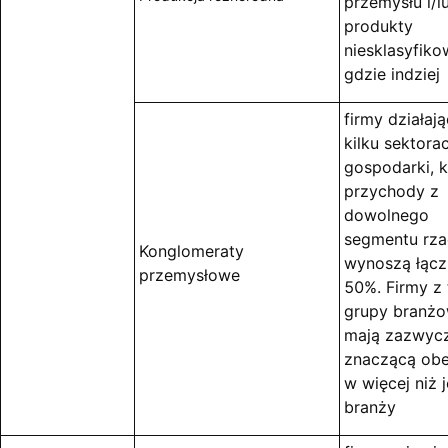
przemysłu i/l
produkty
niesklasyfik
gdzie indziej
firmy działaj
kilku sektora
gospodarki, 
przychody z
dowolnego
segmentu rz
Konglomeraty
wynoszą łącz
przemysłowe
50%. Firmy z 
grupy branżo
mają zazwycz
znaczącą ob
w więcej niż 
branży