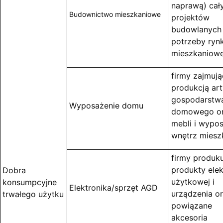
naprawą) cał
Budownictwo mieszkaniowe
projektów
budowlanych
potrzeby ryn
mieszkaniow
firmy zajmują
produkcją ar
gospodarstw
Wyposażenie domu
domowego o
mebli i wypo
wnętrz miesz
firmy produk
produkty elek
Dobra
użytkowej i
konsumpcyjne
Elektronika/sprzęt AGD
urządzenia o
trwałego użytku
powiązane
akcesoria