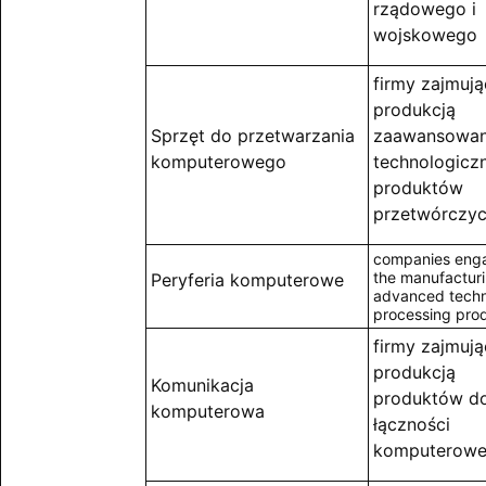
rządowego i
wojskowego
firmy zajmują
produkcją
Sprzęt do przetwarzania
zaawansowa
komputerowego
technologiczn
produktów
przetwórczy
companies eng
the manufacturi
Peryferia komputerowe
advanced tech
processing pro
firmy zajmują
produkcją
Komunikacja
produktów d
komputerowa
łączności
komputerowej 