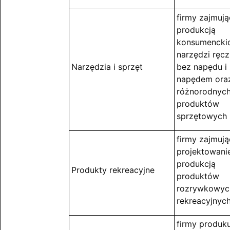
firmy zajmują
produkcją
konsumencki
narzędzi ręcz
Narzędzia i sprzęt
bez napędu i 
napędem ora
różnorodnyc
produktów
sprzętowych
firmy zajmują
projektowani
produkcją
Produkty rekreacyjne
produktów
rozrywkowych
rekreacyjnyc
firmy produku