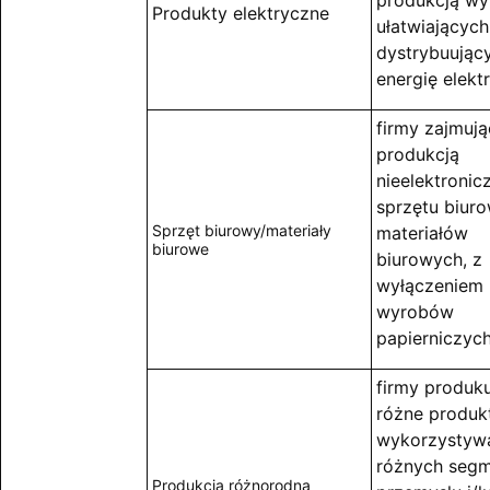
produkcją w
Produkty elektryczne
ułatwiających 
dystrybuując
energię elekt
firmy zajmują
produkcją
nieelektronic
sprzętu biuro
Sprzęt biurowy/materiały
materiałów
biurowe
biurowych, z
wyłączeniem
wyrobów
papierniczyc
firmy produk
różne produk
wykorzystyw
różnych seg
Produkcja różnorodna