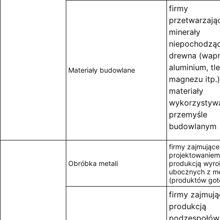
firmy
przetwarzają
minerały
niepochodząc
drewna (wap
aluminium, tl
Materiały budowlane
magnezu itp.)
materiały
wykorzystyw
przemyśle
budowlanym
firmy zajmujące
projektowaniem
Obróbka metali
produkcją wyr
ubocznych z me
(produktów go
firmy zajmują
produkcją
podzespołów 