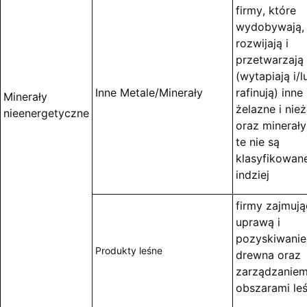
firmy, które
wydobywają,
rozwijają i
przetwarzają
(wytapiają i/l
Inne Metale/Minerały
rafinują) inne
Minerały
żelazne i nie
nieenergetyczne
oraz minerały
te nie są
klasyfikowan
indziej
firmy zajmują
uprawą i
pozyskiwani
Produkty leśne
drewna oraz
zarządzanie
obszarami le