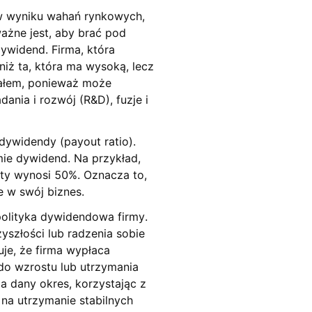
 w wyniku wahań rynkowych,
ażne jest, aby brać pod
ywidend. Firma, która
iż ta, która ma wysoką, lecz
nałem, ponieważ może
nia i rozwój (R&D), fuzje i
dywidendy (payout ratio).
mie dywidend. Na przykład,
aty wynosi 50%. Oznacza to,
e w swój biznes.
olityka dywidendowa firmy.
szłości lub radzenia sobie
je, że firma wypłaca
do wzrostu lub utrzymania
a dany okres, korzystając z
 na utrzymanie stabilnych