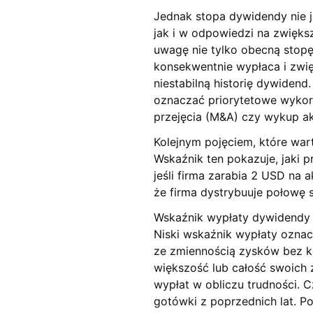
Jednak stopa dywidendy nie j
jak i w odpowiedzi na zwięks
uwagę nie tylko obecną stopę 
konsekwentnie wypłaca i zwię
niestabilną historię dywiden
oznaczać priorytetowe wykorz
przejęcia (M&A) czy wykup ak
Kolejnym pojęciem, które war
Wskaźnik ten pokazuje, jaki 
jeśli firma zarabia 2 USD na
że firma dystrybuuje połowę 
Wskaźnik wypłaty dywidendy 
Niski wskaźnik wypłaty oznac
ze zmiennością zysków bez ko
większość lub całość swoich 
wypłat w obliczu trudności. 
gotówki z poprzednich lat. P