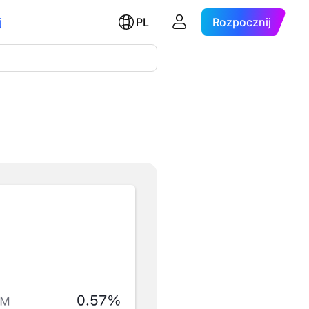
j
PL
Rozpocznij