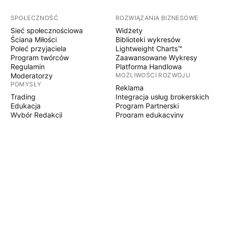
SPOŁECZNOŚĆ
ROZWIĄZANIA BIZNESOWE
Sieć społecznościowa
Widżety
Ściana Miłości
Biblioteki wykresów
Poleć przyjaciela
Lightweight Charts™
Program twórców
Zaawansowane Wykresy
Regulamin
Platforma Handlowa
Moderatorzy
MOŻLIWOŚCI ROZWOJU
POMYSŁY
Reklama
Trading
Integracja usług brokerskich
Edukacja
Program Partnerski
Wybór Redakcji
Program edukacyjny
PINE SCRIPT
Wskaźniki i strategie
Eksperci
Freelancerzy
Sekcje Płatne