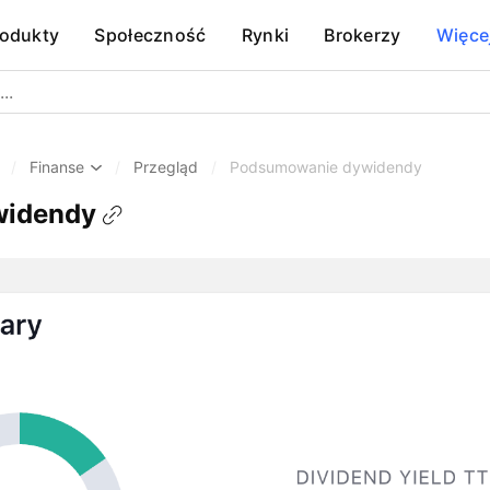
rodukty
Społeczność
Rynki
Brokerzy
Więce
/
Finanse
/
Przegląd
/
Podsumowanie dywidendy
widendy