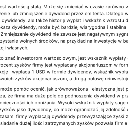
est wartością stałą. Może się zmieniać w czasie zarówno
zenie lub zmniejszenie dywidend przez emitenta. Dlatego w
dywidendy, ale także historię wypłat i wskaźnik wzrostu d
ksza dywidendy, może być bardziej wiarygodna i stabilna n
d. Zmniejszenie dywidend nie zawsze jest negatywnym syg
ystanie wolnych środków, na przykład na inwestycje w bada
cji własnych.
to znać inwestorom wartościowym, jest wskaźnik wypłaty 
procent zysków firmy jest wypłacany akcjonariuszom w for
 akcję i wypłaca 1 USD w formie dywidendy, wskaźnik wypł
swoich zysków akcjonariuszom, a drugą połowę reinwestuj
może pomóc ocenić, jak zrównoważona i elastyczna jest p
za, że firma ma duże pole do podnoszenia dywidend w przy
nieczności ich obniżania. Wysoki wskaźnik wypłaty sugeru
zysków jako dywidendy, co może ograniczać jej zdolność 
Czasami firmy wypłacają dywidendy przewyższające zyski z
osiadanie dużej ilości zatrzymanych zysków pozwala firmie