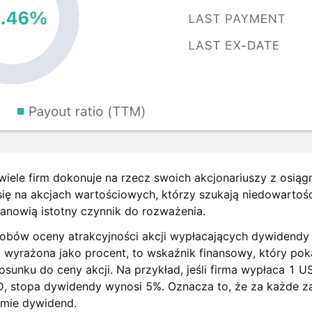
wiele firm dokonuje na rzecz swoich akcjonariuszy z osiąg
ię na akcjach wartościowych, którzy szukają niedowartoś
tanowią istotny czynnik do rozważenia.
bów oceny atrakcyjności akcji wypłacających dywidendy j
wyrażona jako procent, to wskaźnik finansowy, który poka
osunku do ceny akcji. Na przykład, jeśli firma wypłaca 1
USD, stopa dywidendy wynosi 5%. Oznacza to, że za każde
rmie dywidend.