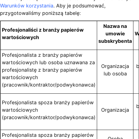
Warunków korzystania
. Aby je podsumować,
przygotowaliśmy poniższą tabelę:
Nazwa na
Profesjonaliści z branży papierów
umowie
W
wartościowych
subskrybenta
Profesjonalista z branży papierów
wartościowych lub osoba uznawana za
Organizacja
b
profesjonalistę z branży papierów
lub osoba
wartościowych
(pracownik/kontraktor/podwykonawca)
Profesjonalista spoza branży papierów
b
wartościowych
Organizacja
(pracownik/kontraktor/podwykonawca)
Profesjonalista spoza branży papierów
Osoba