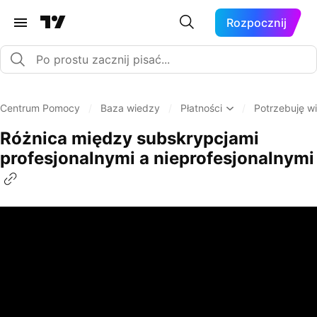
Rozpocznij
Centrum Pomocy
/
Baza wiedzy
/
Płatności
/
Potrzebuję wię
Różnica między subskrypcjami
profesjonalnymi a nieprofesjonalnymi