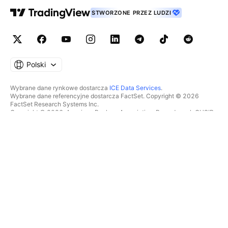
STWORZONE PRZEZ LUDZI
Polski
Wybrane dane rynkowe dostarcza
ICE Data Services
.
Wybrane dane referencyjne dostarcza FactSet. Copyright © 2026
FactSet Research Systems Inc.
Copyright © 2026, American Bankers Association. Baza danych CUSIP
dostarczana przez FactSet Research Systems Inc. Wszelkie prawa
zastrzeżone.
Dokumenty SEC i inne dokumenty dostarcza
Quartr
.
© 2026 TradingView, Inc.
WIĘCEJ NIŻ TYLKO PRODUKT
NARZĘDZIA I SUBSKRYPCJE
Superwykresy
Funkcje
SKANERY
Cennik
Dane rynkowe
Akcje
Podaruj plan
ETFy
TRADING