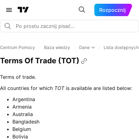
Rozpocznij
Centrum Pomocy
/
Baza wiedzy
/
Dane
/
Lista dostępnyc
Terms Of Trade (TOT)
Terms of trade.
All countries for which
TOT
is available are listed below:
Argentina
Armenia
Australia
Bangladesh
Belgium
Bolivia