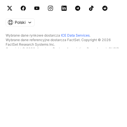
Polski
Wybrane dane rynkowe dostarcza
ICE Data Services
.
Wybrane dane referencyjne dostarcza FactSet. Copyright © 2026
FactSet Research Systems Inc.
Copyright © 2026, American Bankers Association. Baza danych CUSIP
dostarczana przez FactSet Research Systems Inc. Wszelkie prawa
zastrzeżone.
Dokumenty SEC i inne dokumenty dostarcza
Quartr
.
© 2026 TradingView, Inc.
WIĘCEJ NIŻ TYLKO PRODUKT
NARZĘDZIA I SUBSKRYPCJE
Superwykresy
Funkcje
SKANERY
Cennik
Dane rynkowe
Akcje
Podaruj plan
ETFy
TRADING
Obligacje
Monety kryptowalutowe
Przegląd
Pary CEX
Brokerzy