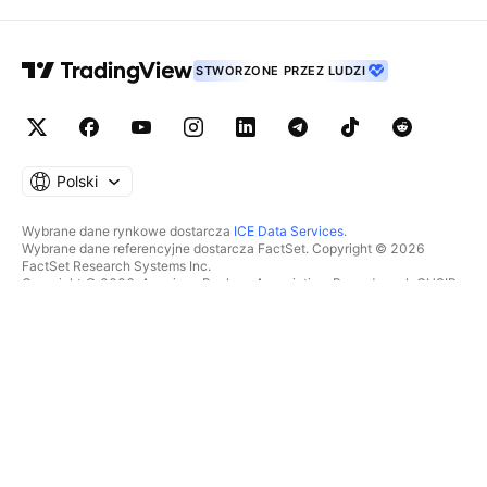
STWORZONE PRZEZ LUDZI
Polski
Wybrane dane rynkowe dostarcza
ICE Data Services
.
Wybrane dane referencyjne dostarcza FactSet. Copyright © 2026
FactSet Research Systems Inc.
Copyright © 2026, American Bankers Association. Baza danych CUSIP
dostarczana przez FactSet Research Systems Inc. Wszelkie prawa
zastrzeżone.
Dokumenty SEC i inne dokumenty dostarcza
Quartr
.
© 2026 TradingView, Inc.
WIĘCEJ NIŻ TYLKO PRODUKT
NARZĘDZIA I SUBSKRYPCJE
Superwykresy
Funkcje
SKANERY
Cennik