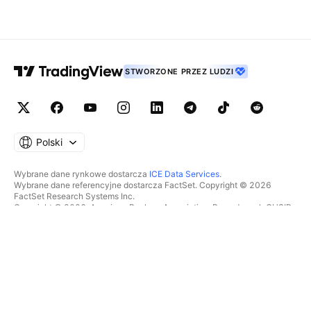
STWORZONE PRZEZ LUDZI
Polski
Wybrane dane rynkowe dostarcza
ICE Data Services
.
Wybrane dane referencyjne dostarcza FactSet. Copyright © 2026
FactSet Research Systems Inc.
Copyright © 2026, American Bankers Association. Baza danych CUSIP
dostarczana przez FactSet Research Systems Inc. Wszelkie prawa
zastrzeżone.
Dokumenty SEC i inne dokumenty dostarcza
Quartr
.
© 2026 TradingView, Inc.
WIĘCEJ NIŻ TYLKO PRODUKT
NARZĘDZIA I SUBSKRYPCJE