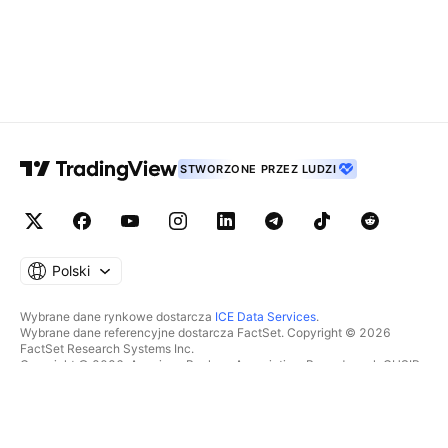
STWORZONE PRZEZ LUDZI
Polski
Wybrane dane rynkowe dostarcza
ICE Data Services
.
Wybrane dane referencyjne dostarcza FactSet. Copyright © 2026
FactSet Research Systems Inc.
Copyright © 2026, American Bankers Association. Baza danych CUSIP
dostarczana przez FactSet Research Systems Inc. Wszelkie prawa
zastrzeżone.
Dokumenty SEC i inne dokumenty dostarcza
Quartr
.
© 2026 TradingView, Inc.