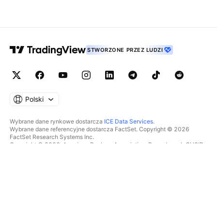
STWORZONE PRZEZ LUDZI
Polski
Wybrane dane rynkowe dostarcza
ICE Data Services
.
Wybrane dane referencyjne dostarcza FactSet. Copyright © 2026
FactSet Research Systems Inc.
Copyright © 2026, American Bankers Association. Baza danych CUSIP
dostarczana przez FactSet Research Systems Inc. Wszelkie prawa
zastrzeżone.
Dokumenty SEC i inne dokumenty dostarcza
Quartr
.
© 2026 TradingView, Inc.
WIĘCEJ NIŻ TYLKO PRODUKT
NARZĘDZIA I SUBSKRYPCJE