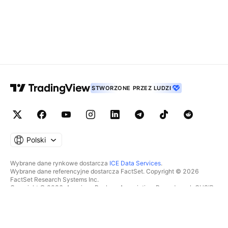
STWORZONE PRZEZ LUDZI
Polski
Wybrane dane rynkowe dostarcza
ICE Data Services
.
Wybrane dane referencyjne dostarcza FactSet. Copyright © 2026
FactSet Research Systems Inc.
Copyright © 2026, American Bankers Association. Baza danych CUSIP
dostarczana przez FactSet Research Systems Inc. Wszelkie prawa
zastrzeżone.
Dokumenty SEC i inne dokumenty dostarcza
Quartr
.
© 2026 TradingView, Inc.