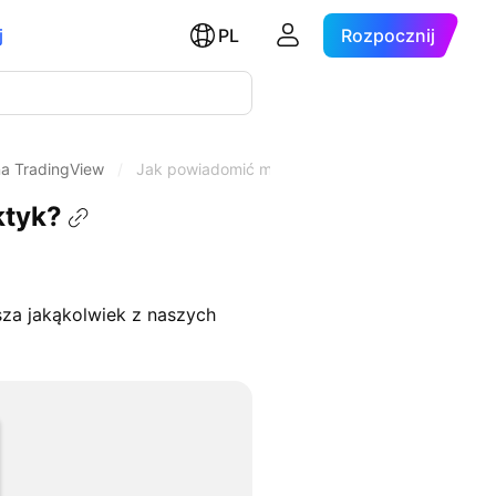
j
PL
Rozpocznij
na TradingView
/
Jak powiadomić moderatorów o naruszeniu Dobr
ktyk?
za jakąkolwiek z naszych