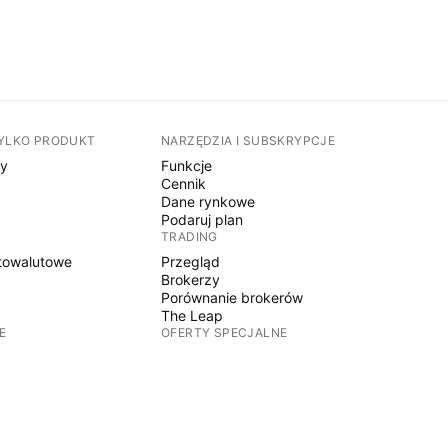
TYLKO PRODUKT
NARZĘDZIA I SUBSKRYPCJE
sy
Funkcje
Cennik
Dane rynkowe
Podaruj plan
TRADING
towalutowe
Przegląd
Brokerzy
Porównanie brokerów
The Leap
E
OFERTY SPECJALNE
Kontrakty terminowe CME Group
Kontrakty terminowe Eurex
towalutowe
Pakiet akcji amerykańskich
O FIRMIE
y
Kim jesteśmy