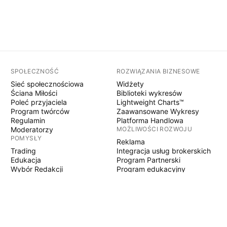
SPOŁECZNOŚĆ
ROZWIĄZANIA BIZNESOWE
Sieć społecznościowa
Widżety
Ściana Miłości
Biblioteki wykresów
Poleć przyjaciela
Lightweight Charts™
Program twórców
Zaawansowane Wykresy
Regulamin
Platforma Handlowa
Moderatorzy
MOŻLIWOŚCI ROZWOJU
POMYSŁY
Reklama
Trading
Integracja usług brokerskich
Edukacja
Program Partnerski
Wybór Redakcji
Program edukacyjny
PINE SCRIPT
Wskaźniki i strategie
Eksperci
Freelancerzy
Sekcje Płatne