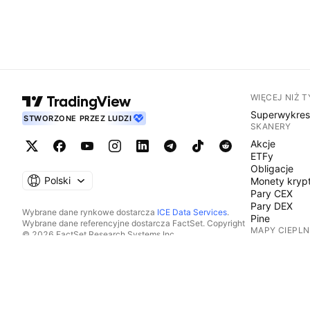
WIĘCEJ NIŻ 
Superwykre
STWORZONE PRZEZ LUDZI
SKANERY
Akcje
ETFy
Obligacje
Polski
Monety kryp
Pary CEX
Pary DEX
Wybrane dane rynkowe dostarcza
ICE Data Services
.
Pine
Wybrane dane referencyjne dostarcza FactSet. Copyright
MAPY CIEPLN
© 2026 FactSet Research Systems Inc.
Copyright © 2026, American Bankers Association. Baza
Akcje
danych CUSIP dostarczana przez FactSet Research
ETFy
Systems Inc. Wszelkie prawa zastrzeżone.
Monety kryp
Dokumenty SEC i inne dokumenty dostarcza
Quartr
.
KALENDARZE
© 2026 TradingView, Inc.
Ekonomiczn