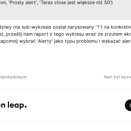
n, 'Prosty alert', 'Teraz close jest większe niż 50')

)
dziwy (na sub-wykresie został narysowany '1') na konkretne
e), prześlij nam raport z tego wykresu wraz ze zrzutem ek
pomnij wybrać 'Alerty' jako typu problemu i wskazać aler
estandardowym
Alert był wyz