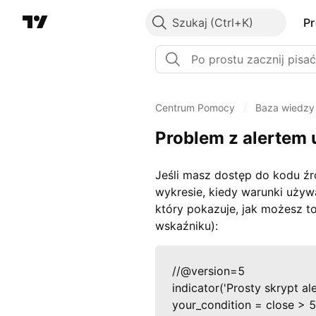
Szukaj
P
Centrum Pomocy
/
Baza wiedzy
Problem z alertem 
Jeśli masz dostęp do kodu ź
wykresie, kiedy warunki używa
który pokazuje, jak możesz 
wskaźniku):
//@version=5

indicator('Prosty skrypt aler
your_condition = close > 5