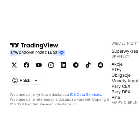
WIĘCEJ NIŻ 
Superwykre
STWORZONE PRZEZ LUDZI
SKANERY
Akcje
ETFy
Obligacje
Polski
Monety kryp
Pary CEX
Pary DEX
Wybrane dane rynkowe dostarcza
ICE Data Services
.
Pine
Wybrane dane referencyjne dostarcza FactSet. Copyright
MAPY CIEPLN
© 2026 FactSet Research Systems Inc.
Copyright © 2026, American Bankers Association. Baza
Akcje
danych CUSIP dostarczana przez FactSet Research
ETFy
Systems Inc. Wszelkie prawa zastrzeżone.
Monety kryp
Dokumenty SEC i inne dokumenty dostarcza
Quartr
.
KALENDARZE
© 2026 TradingView, Inc.
Ekonomiczn