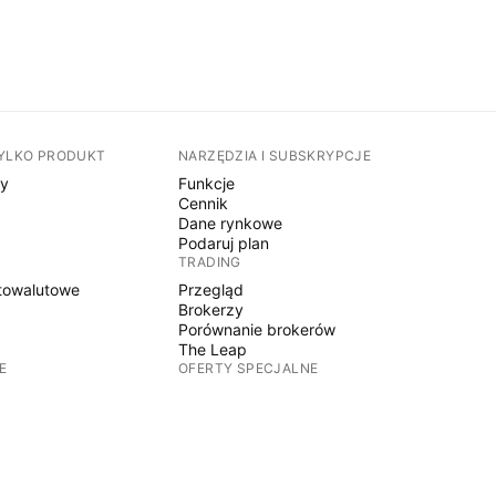
TYLKO PRODUKT
NARZĘDZIA I SUBSKRYPCJE
sy
Funkcje
Cennik
Dane rynkowe
Podaruj plan
TRADING
towalutowe
Przegląd
Brokerzy
Porównanie brokerów
The Leap
E
OFERTY SPECJALNE
Kontrakty terminowe CME Group
Kontrakty terminowe Eurex
towalutowe
Pakiet akcji amerykańskich
O FIRMIE
y
Kim jesteśmy