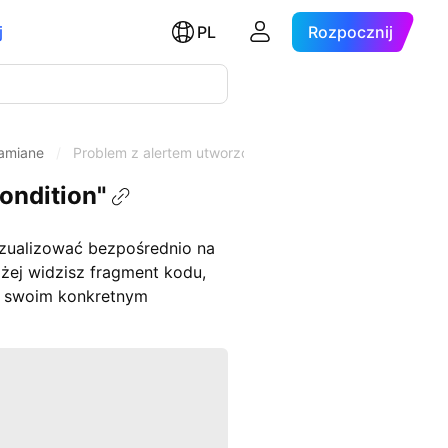
j
PL
Rozpocznij
hamiane
/
Problem z alertem utworzonym za pomocą funkcji "alertc
ondition"
izualizować bezpośrednio na
niżej widzisz fragment kodu,
 w swoim konkretnym