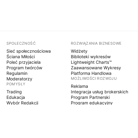
SPOŁECZNOŚĆ
ROZWIĄZANIA BIZNESOWE
Sieć społecznościowa
Widżety
Ściana Miłości
Biblioteki wykresów
Poleć przyjaciela
Lightweight Charts™
Program twórców
Zaawansowane Wykresy
Regulamin
Platforma Handlowa
Moderatorzy
MOŻLIWOŚCI ROZWOJU
POMYSŁY
Reklama
Trading
Integracja usług brokerskich
Edukacja
Program Partnerski
Wybór Redakcji
Program edukacyjny
PINE SCRIPT
Wskaźniki i strategie
Eksperci
Freelancerzy
Sekcje Płatne