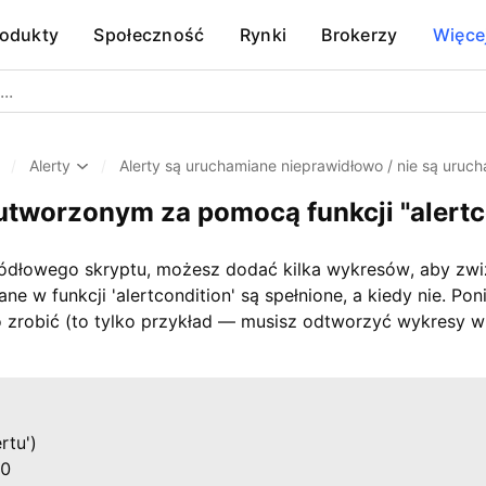
rodukty
Społeczność
Rynki
Brokerzy
Więce
/
Alerty
/
Alerty są uruchamiane nieprawidłowo / nie są uruc
utworzonym za pomocą funkcji "alertc
ródłowego skryptu, możesz dodać kilka wykresów, aby zw
ne w funkcji 'alertcondition' są spełnione, a kiedy nie. Po
to zrobić (to tylko przykład — musisz odtworzyć wykresy
tu')

0
