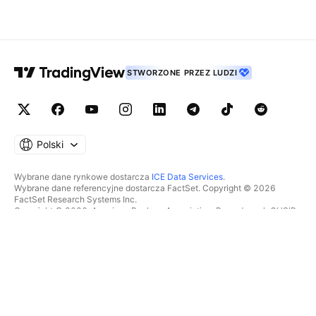
STWORZONE PRZEZ LUDZI
Polski
Wybrane dane rynkowe dostarcza
ICE Data Services
.
Wybrane dane referencyjne dostarcza FactSet. Copyright © 2026
FactSet Research Systems Inc.
Copyright © 2026, American Bankers Association. Baza danych CUSIP
dostarczana przez FactSet Research Systems Inc. Wszelkie prawa
zastrzeżone.
Dokumenty SEC i inne dokumenty dostarcza
Quartr
.
© 2026 TradingView, Inc.
WIĘCEJ NIŻ TYLKO PRODUKT
NARZĘDZIA I SUBSKRYPCJE